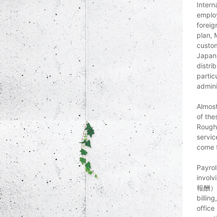
Intern
employ
foreig
plan, 
custom
Japan 
distri
partic
admini
Almost
of the
Roughl
servic
come f
Payrol
invol
報酬） t
billin
offic