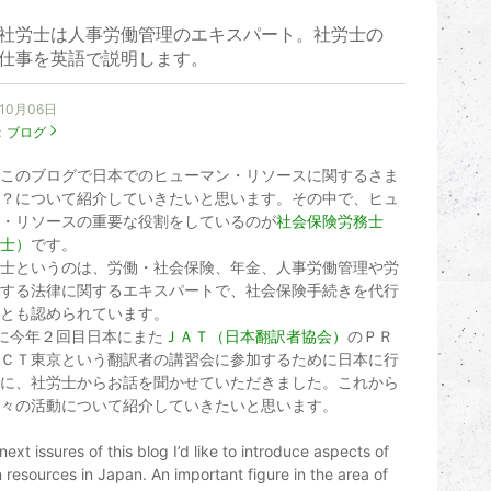
社労士は人事労働管理のエキスパート。社労士の
仕事を英語で説明します。
年10月06日
：
ブログ
このブログで日本でのヒューマン・リソースに関するさま
？について紹介していきたいと思います。その中で、ヒュ
・リソースの重要な役割をしているのが
社会保険労務士
士）
です。
士というのは、労働・社会保険、年金、人事労働管理や労
する法律に関するエキスパートで、社会保険手続きを代行
とも認められています。
に今年２回目日本にまた
ＪＡＴ（日本翻訳者協会）
のＰＲ
ＣＴ東京という翻訳者の講習会に参加するために日本に行
に、社労士からお話を聞かせていただきました。これから
々の活動について紹介していきたいと思います。
 next issures of this blog I’d like to introduce aspects of
resources in Japan. An important figure in the area of