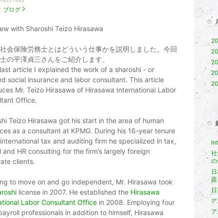
：
ブログ
iew with Sharoshi Teizo Hirasawa
20
社会保険労務士とはどういう仕事かを説明しました。今回
20
士の平澤貞三さんをご紹介します。
20
 last article I explained the work of a sharoshi - or
20
ied social insurance and labor consultant. This article
20
uces Mr. Teizo Hirasawa of Hirasawa International Labor
tant Office.
hi Teizo Hirasawa got his start in the area of human
ces as a consultant at KPMG. During his 16-year tenure
 international tax and auditing firm he specialized in tax,
In
l and HR consulting for the firm’s largely foreign
社
ate clients.
の
日
題
ng to move on and go independent, Mr. Hirasawa took
日
aroshi
license in 2007. He established the
Hirasawa
ア
ational Labor Consultant Office
in 2008. Employing four
ア
payroll professionals in addition to himself, Hirasawa