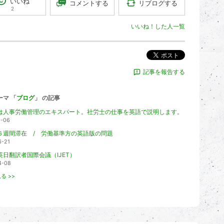
いいね
リブログする
コメントする
2
いいね！した人一覧
ポスト
記事を報告する
ーマ 「
ブログ
」 の記事
は人事労働管理のエキスパート。社労士の仕事を英語で説明します。
0-06
６週間滞在 / 労働基準方の英語版の問題
6-21
英日翻訳者国際会議（IJET）
4-08
る >>