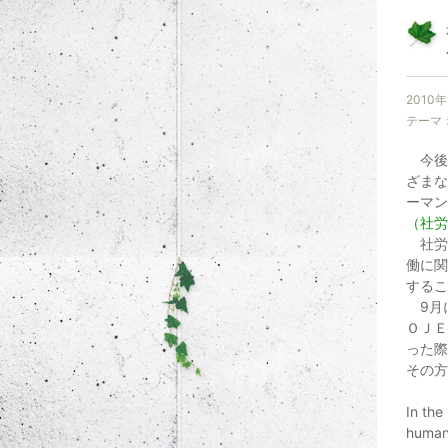
2010
テーマ
今後
ざまな
ーマン
（社労
社労
働に関
するこ
9月
ＯＪＥ
った際
その方
In the
human 