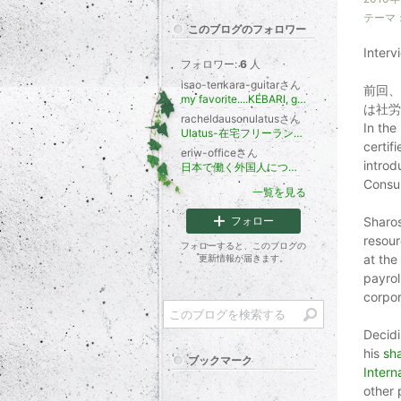
テーマ
このブログのフォロワー
Interv
フォロワー:
6
人
isao-tenkara-guitarさん
前回、
my favorite....KEBARI, guitar and so on
は社労
racheldausonulatusさん
In the
Ulatus-在宅フリーランス日英翻訳者
certif
eriw-officeさん
introd
日本で働く外国人についてのブログ
Consul
一覧を見る
フォロー
Sharos
resour
フォローすると、このブログの
at the
更新情報が届きます。
payrol
corpor
Decidi
his
sh
ブックマーク
Intern
other 