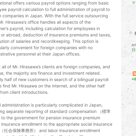
ational offers various payroll options ranging from basic
マ
ee payroll calculation to full administration of payroll to
n companies in Japan. With the full service outsourcing
Mr. Hirasawa’s office handles all aspects of the
er’s payroll, including calculation for employees in
or abroad, deduction of insurance premiums and taxes,
bution of salaries and recordkeeping. This option is
er
ularly convenient for foreign companies with no
日
strative personnel at their Japan offices.
 all of Mr. Hirasawa’s clients are foreign companies, and
se, the majority are finance and investment related.
y half of new customers in search of a bilingual payroll
※
e find Mr. Hirasawa on the internet, and the other half
rom client introductions.
l administration is particularly complicated in Japan,
ving separate reporting of standard compensation （標準
o the government for pension insurance premium
g, insurance enrollment to the appropriate social insurance
e （社会保険事務所） and labor insurance enrollment