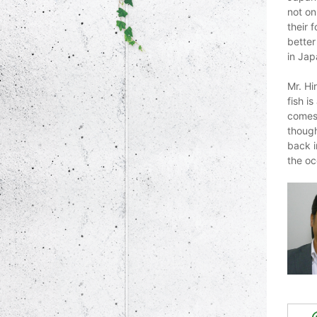
not on
their 
better
in Jap
Mr. Hi
fish i
comes 
though
back i
the oc