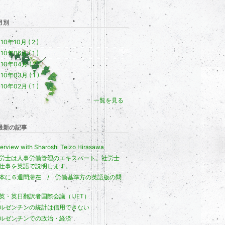
月別
10年10月 ( 2 )
10年06月 ( 1 )
10年04月 ( 2 )
10年03月 ( 1 )
10年02月 ( 1 )
一覧を見る
最新の記事
terview with Sharoshi Teizo Hirasawa
労士は人事労働管理のエキスパート。社労士
仕事を英語で説明します。
本に６週間滞在 / 労働基準方の英語版の問
英・英日翻訳者国際会議（IJET）
ルゼンチンの統計は信用できない
ルゼンチンでの政治・経済