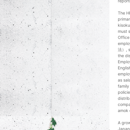
report
The HR
primar
kisok
must s
Offic
emplo
法）, s
the di
Emplo
Englis
employ
as s
famil
polici
distri
compan
amok o
A grow
Japane