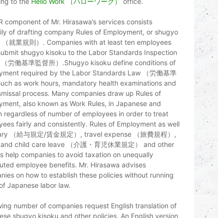
ing to the
Hello Work （ハローワーク）
office.
 component of Mr. Hirasawa’s services consists
ily of drafting company Rules of Employment, or shugyo
u （就業規則）. Companies with at least ten employees
ubmit shugyo kisoku to the Labor Standards Inspection
e （労働基準監督所）.Shugyo kisoku define conditions of
yment required by the Labor Standards Law （労働基準
uch as work hours, mandatory health examinations and
smissal process. Many companies draw up Rules of
yment, also known as Work Rules, in Japanese and
h regardless of number of employees in order to treat
ees fairly and consistently. Rules of Employment as well
alary （給与規定/賃金規定）, travel expense （旅費規程）,
y and child care leave （介護・育児休業規定） and other
es help companies to avoid taxation on unequally
buted employee benefits. Mr. Hirasawa advises
ies on how to establish these policies without running
f Japanese labor law.
ing number of companies request English translation of
se shugyo kisoku and other policies. An English version