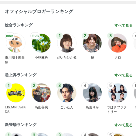
オフィシャルブロガーランキング
総合ランキング
すべて見る
1
2
3
市川團十郎白
小林麻央
だいたひかる
桃
クロ
猿
急上昇ランキング
すべて見る
1
2
3
4
5
EBiDAN 39&Ki
高山善廣
こいたん
島倉りか
つばきファク
DS
トリー
新登場ランキング
すべて見る
1
2
3
4
5