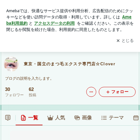
東京・国立のまつ毛エクステ専門店☆Clover
アプリをダウンロードして
ブログの更新通知
を受け取りまし
開く
ょう。
東京・国立のまつ毛エクステ専門店☆Clover
ブログの説明を入力します。
30
62
フォロー
フォロワー
投稿
一覧
人気
画像
テーマ