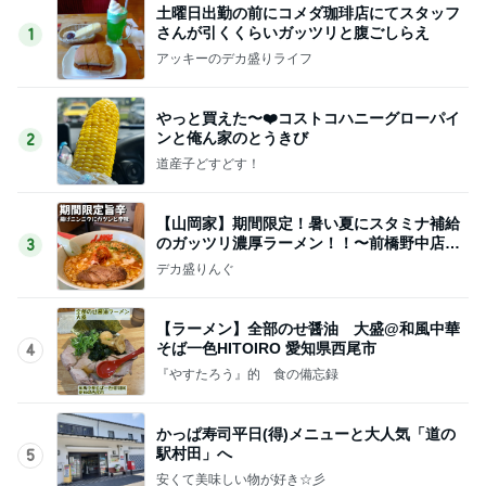
土曜日出勤の前にコメダ珈琲店にてスタッフ
さんが引くくらいガッツリと腹ごしらえ
1
アッキーのデカ盛りライフ
やっと買えた〜❤️コストコハニーグローパイ
ンと俺ん家のとうきび
2
道産子どすどす！
【山岡家】期間限定！暑い夏にスタミナ補給
のガッツリ濃厚ラーメン！！〜前橋野中店さ
3
ん〜
デカ盛りんぐ
【ラーメン】全部のせ醤油 大盛@和風中華
そば一色HITOIRO 愛知県西尾市
4
『やすたろう』的 食の備忘録
かっぱ寿司平日(得)メニューと大人気「道の
駅村田」へ
5
安くて美味しい物が好き☆彡