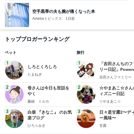
空手黒帯の夫も腕が痛くなった本
Amebaトピックス
1日前
トップブロガーランキング
ペット
旅行
1
1
「吉田さんちのフ
しろとくろしろ
リー日記」Powere
たまねぎ
y Ameba 吉田さ
吉田さんファミリー
ミリーオフィシャ
ログ
2
2
母さんは今日も世話を
☆やまあこ☆さん
やく
ィズニー日記
藤緒 ミルカ
☆やまあこ☆
3
3
白柴 『きなこ』 のお気
日々是甘露2〜デ
楽ブログ
ー風味〜
ひろ☆みき
甘露