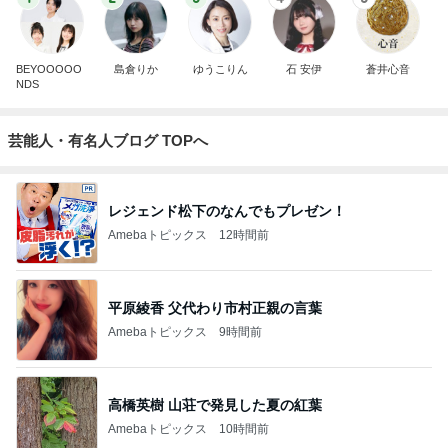
BEYOOOOO
島倉りか
ゆうこりん
石 安伊
蒼井心音
NDS
芸能人・有名人ブログ TOPへ
レジェンド松下のなんでもプレゼン！
Amebaトピックス
12時間前
平原綾香 父代わり市村正親の言葉
Amebaトピックス
9時間前
高橋英樹 山荘で発見した夏の紅葉
Amebaトピックス
10時間前