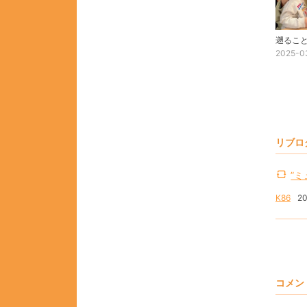
2025-0
リブロ
”ミ
K86
20
コメン