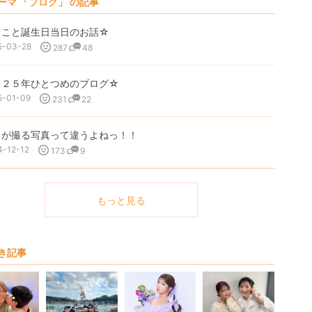
ーマ 「
ブログ
」 の記事
ること誕生日当日のお話☆
5-03-28
287
48
０２５年ひとつめのブログ☆
5-01-09
231
22
ロが撮る写真って違うよねっ！！
4-12-12
173
9
もっと見る
き記事