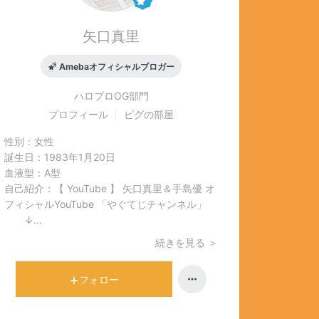
矢口真里
Amebaオフィシャルブロガー
ハロプロOG
部門
プロフィール
ピグの部屋
性別：
女性
誕生日：
1983年1月20日
血液型：
A型
自己紹介：
【 YouTube 】 矢口真里＆手島優 オ
フィシャルYouTube 「やぐてじチャンネル」
↓...
続きを見る ＞
フォロー