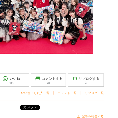
コメントする
リブログする
いいね
2
31
305
いいね！した人一覧
コメント一覧
リブログ一覧
ポスト
記事を報告する