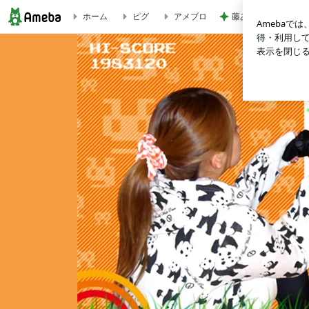
藤あや子 最高だっ
ホーム
ピグ
アメブロ
ミュージックステーションSUPER LIVE 2023☆ | 矢口真里オ