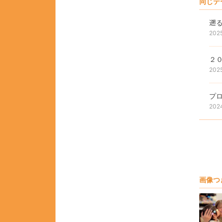
同じテ
遡
202
２
202
プ
202
画像つ