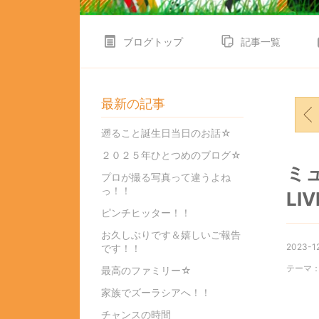
ブログトップ
記事一覧
最新の記事
遡ること誕生日当日のお話☆
２０２５年ひとつめのブログ☆
ミ
プロが撮る写真って違うよね
っ！！
LI
ピンチヒッター！！
お久しぶりです＆嬉しいご報告
2023-12
です！！
テーマ
最高のファミリー☆
家族でズーラシアへ！！
チャンスの時間