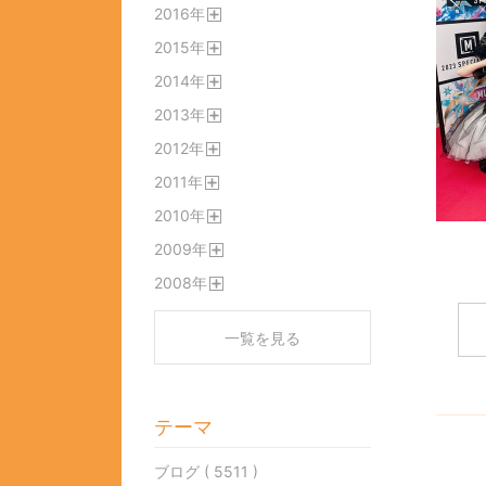
2016
年
く
開
2015
年
く
開
2014
年
く
開
2013
年
く
開
2012
年
く
開
2011
年
く
開
2010
年
く
開
2009
年
く
開
2008
年
く
開
く
一覧を見る
テーマ
ブログ ( 5511 )