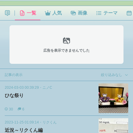
一覧
人気
画像
テーマ
広告を表示できませんでした
記事の表示
絞り込みなし
2024-03-03 00:39:29
・
ニノC
ひな祭り
30
6
2023-11-25 01:09:14
・
リクくん
近況～リクくん編