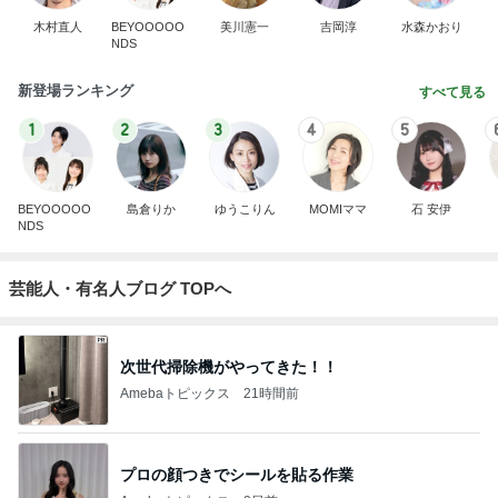
木村直人
BEYOOOOO
美川憲一
吉岡淳
水森かおり
NDS
新登場ランキング
すべて見る
1
2
3
4
5
BEYOOOOO
島倉りか
ゆうこりん
MOMIママ
石 安伊
NDS
芸能人・有名人ブログ TOPへ
次世代掃除機がやってきた！！
Amebaトピックス
21時間前
プロの顔つきでシールを貼る作業