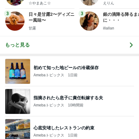
ファッションブロ
☆やまあこ☆
えりん
3
3
日々是甘露2〜ディズニ
銀の滴降る降るま
ー風味〜
に・・・
甘露
illallan
もっと見る
初めて知った地ビールの冷蔵保存
Amebaトピックス
1日前
指摘されたら息子に責任転嫁する夫
Amebaトピックス
10時間前
心底安堵したレストランの約束
Amebaトピックス
1日前