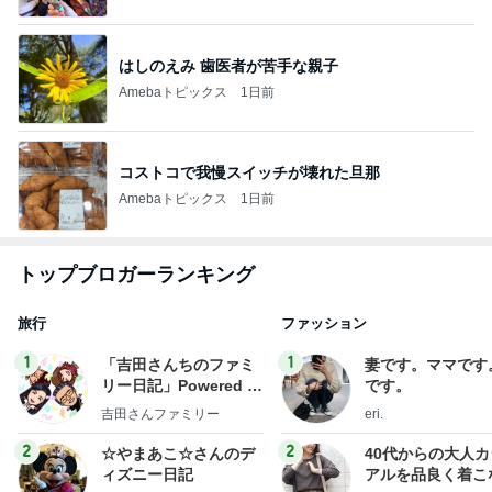
はしのえみ 歯医者が苦手な親子
Amebaトピックス
1日前
コストコで我慢スイッチが壊れた旦那
Amebaトピックス
1日前
トップブロガーランキング
旅行
ファッション
1
1
「吉田さんちのファミ
妻です。ママです
リー日記」Powered b
です。
y Ameba 吉田さんファ
吉田さんファミリー
eri.
ミリーオフィシャルブ
ログ
2
2
☆やまあこ☆さんのデ
40代からの大人
ィズニー日記
アルを品良く着こ