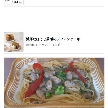
息子だけお弁当だったデイの昼食
Amebaトピックス
11時間前
記事を読む
待ち受けにした幸運の前兆の光
Amebaトピックス
2日前
期待が大き過ぎたビジホの朝食
Amebaトピックス
1日前
免税価格で買いたかったヴァンクリ
Amebaトピックス
1日前