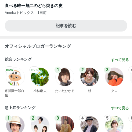
食べる唯一無二のどら焼きの皮
Amebaトピックス
1日前
記事を読む
オフィシャルブロガーランキング
総合ランキング
すべて見る
1
2
3
市川團十郎白
小林麻央
だいたひかる
桃
クロ
猿
急上昇ランキング
すべて見る
1
2
3
4
5