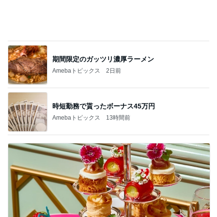
自分にとっての本物探しのタイミング
Amebaトピックス
24時間前
記事を読む
普通の一家がハワイで買ったもの
Amebaトピックス
1日前
若乃花 朝から行っている作業
Amebaトピックス
1日前