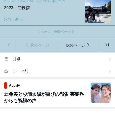
2023-01-08 04:38:54
・
日々の出来事とニノC
2023 ご挨拶
37
14
1
ページ（全
62
ページ中）
前のページ
次のページ
月別
テーマ別
ABEMA
辻希美と杉浦太陽が喜びの報告 芸能界
からも祝福の声