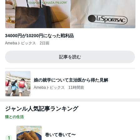
ジャンル人気記事ランキング
猫との生活
巻いて巻いて〜
1
母さんは今日も世話をやく
カッチカチの冷え冷え私の夏のド定番
2
母さんは今日も世話をやく
天真爛漫ボーイが行く！～ティファナのお届
け♪
3
うちの魔王さま。
チマチマも巨猫も参加します！
4