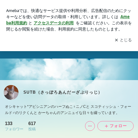
SUTB（さっぽろあんだーざぶりっじ）
アプリをダウンロードして
ブログの更新通知
を受け取りまし
開く
ょう。
SUTB（さっぽろあんだーざぶりっじ）
オシキャット*アビシニアンのハーフぬこ♀ニノCと スコティッシュ・フォー
ルド♂のリクくんと かーちゃんのアンニュイな日々を綴っています。
133
617
フォロー
フォロワー
投稿