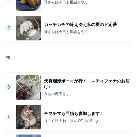
ＮＰＯ法人ねこけん Official Blog
☆東京の空と「麻布台ヒルズ」の夏休み
と。。。☆
5
Stella’s blog time to move on!
このジャンルの記事をもっと見る
神がかってる掃除機
Amebaトピックス
21時間前
女性を見る目がないと言われる原因
Amebaトピックス
1日前
お腹ぱかりんちょで寛ぐ家猫の姿