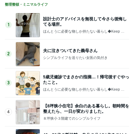
整理整頓・ミニマルライフ
設計士のアドバイスを無視して今さら後悔し
てる場所。
1
ほんとうに必要な物しか持たない暮らし◆Keep Lif
e Simple◆〜インテリアのきろく〜
夫に泣きついてきた義母さん
2
シンプルライフを送りたい女医の気付き
5歳児健診でまさかの指摘…！帰宅後すぐやっ
たこと。
3
ほんとうに必要な物しか持たない暮らし◆Keep Lif
e Simple◆〜インテリアのきろく〜
【8坪狭小住宅】余白のある暮らし。朝時間を
整えたら、一日が変わりました。
4
８坪狭小３階建てのシンプルライフ