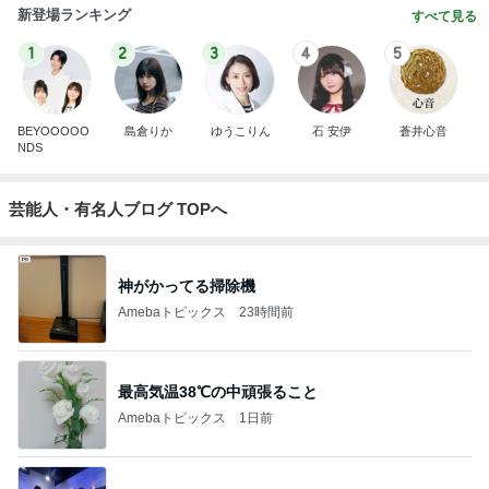
新登場ランキング
すべて見る
1
2
3
4
5
BEYOOOOO
島倉りか
ゆうこりん
石 安伊
蒼井心音
NDS
芸能人・有名人ブログ TOPへ
神がかってる掃除機
Amebaトピックス
23時間前
最高気温38℃の中頑張ること
Amebaトピックス
1日前