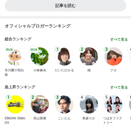
記事を読む
オフィシャルブロガーランキング
総合ランキング
すべて見る
1
2
3
市川團十郎白
小林麻央
だいたひかる
桃
クロ
猿
急上昇ランキング
すべて見る
1
2
3
4
5
EBiDAN 39&Ki
高山善廣
こいたん
島倉りか
つばきファク
DS
トリー