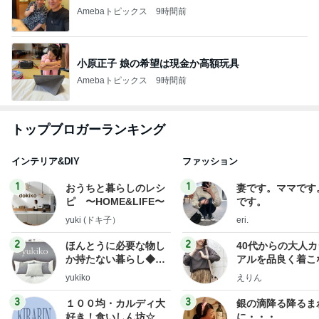
Amebaトピックス
9時間前
小原正子 娘の希望は現金か高額玩具
Amebaトピックス
9時間前
トップブロガーランキング
インテリア&DIY
ファッション
1
1
おうちと暮らしのレシ
妻です。ママです
ピ 〜HOME&LIFE〜
です。
yuki (ドキ子）
eri.
2
2
ほんとうに必要な物し
40代からの大人
か持たない暮らし◆Ke
アルを品良く着こ
ep Life Simple◆〜イ
ファッションブロ
yukiko
えりん
ンテリアのきろく〜
3
3
１００均・カルディ大
銀の滴降る降るま
好き！食いしん坊☆き
に・・・