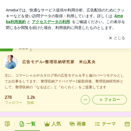
広告モデル•整理収納研究家 米山真央
アプリをダウンロードして
ブログの更新通知
を受け取りまし
開く
ょう。
ranking
整理整頓・ミニマルライフジャンル
835
広告モデル•整理収納研究家 米山真央
主に、コマーシャルやカタログ等の広告モデル＆手と歯のパーツモデルとし
てお仕事をしてます。 整理収納アドバイザー1級取得後、整理収納研究科と
して、整理収納の『なるほど』と『わくわく』をご提案してます
278
1.2k
フォロー
フォロワー
投稿
一覧
人気
画像
テーマ