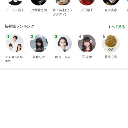
デーモン閣下
片岡愛之助
林下清志(ビッ
沢田聖子
金沢克彦
グダディ)
新登場ランキング
すべて見る
1
2
3
4
5
BEYOOOOO
島倉りか
ゆうこりん
石 安伊
蒼井心音
NDS