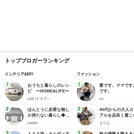
トップブロガーランキング
インテリア&DIY
ファッション
1
1
おうちと暮らしのレシ
妻です。ママです
ピ 〜HOME&LIFE〜
です。
yuki (ドキ子）
eri.
2
2
ほんとうに必要な物し
40代からの大人
か持たない暮らし◆Ke
アルを品良く着こ
ep Life Simple◆〜イ
ファッションブロ
yukiko
えりん
ンテリアのきろく〜
3
3
１００均・カルディ大
銀の滴降る降るま