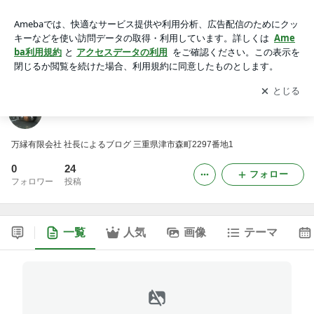
万縁有限会社 社長ブログ
アプリをダウンロードして
ブログの更新通知
を受け取りまし
開く
ょう。
万縁有限会社 社長ブログ
万縁有限会社 社長によるブログ 三重県津市森町2297番地1
0
24
フォロー
フォロワー
投稿
一覧
人気
画像
テーマ