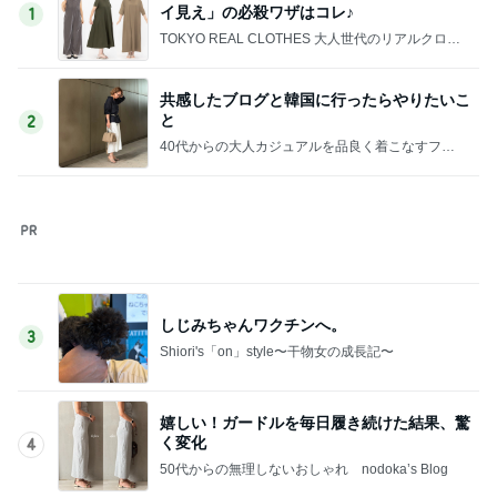
イ見え」の必殺ワザはコレ♪
1
TOKYO REAL CLOTHES 大人世代のリアルクロー
ズ
共感したブログと韓国に行ったらやりたいこ
と
2
40代からの大人カジュアルを品良く着こなすファ
ッションブログ
しじみちゃんワクチンへ。
3
Shiori's「on」style〜干物女の成長記〜
嬉しい！ガードルを毎日履き続けた結果、驚
く変化
4
50代からの無理しないおしゃれ nodoka’s Blog