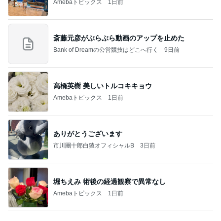
市川團十郎白猿オフィシャルB
3日前
堀ちえみ 術後の経過観察で異常なし
Amebaトピックス
1日前
７人待ち
沢田聖子オフィシャルブログ「In My Heartな旅日
3日前
記」by Ameba