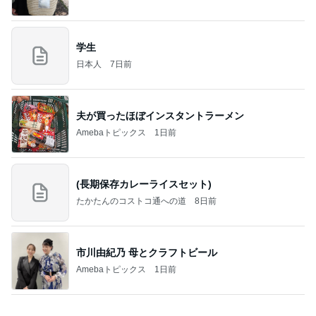
販売場所で内容が違うハッピーバッグ
Amebaトピックス
16時間前
NISA①
パラスジュエリー（白美女神宝珠）の夢の記録（続
1日前
編）
贅沢盛り合わせとぷりぷりの海老
Amebaトピックス
14時間前
良心的な事業所ほど経営は苦しく、障害ある子の居
場所「放課後デイサービス」で深刻化する理念と現
実の
立石美津子オフィシャルブログ「テキトー母さんの
2日前
すすめ」Powered by Ameba