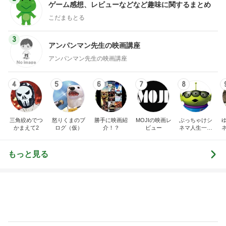
ゲーム感想、レビューなどなど趣味に関するまとめ
こだまもとる
3
アンパンマン先生の映画講座
アンパンマン先生の映画講座
4
5
6
7
8
三角絞めでつ
怒りくまのブ
勝手に映画紹
MOJIの映画レ
ぶっちゃけシ
かまえて2
ログ（仮）
介！？
ビュー
ネマ人生一直
線！❁
もっと見る
不思議なくらい楽しみな40代
Amebaトピックス
2日前