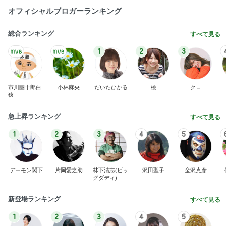
急上昇ランキング
すべて見る
1
2
3
4
5
デーモン閣下
片岡愛之助
林下清志(ビッ
沢田聖子
金沢克彦
グダディ)
新登場ランキング
すべて見る
1
2
3
4
5
BEYOOOOO
島倉りか
ゆうこりん
石 安伊
蒼井心音
NDS
体の相性まで良すぎる婚約者との事
Amebaトピックス
2日前