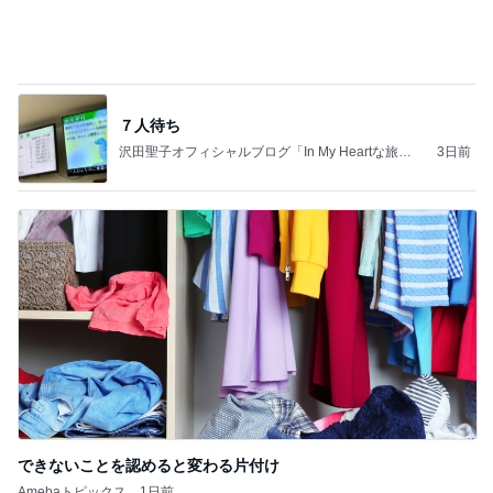
できないことを認めると変わる片付け
Amebaトピックス
1日前
記事を読む
堀ちえみの夫 妻とココスで注文忘れ
Amebaトピックス
1日前
義母は観念した？
トンデモ義母ンヌからのストレスがヤバい。
2日前
クロ 喉に刺さった魚の骨で耳鼻科
Amebaトピックス
9時間前