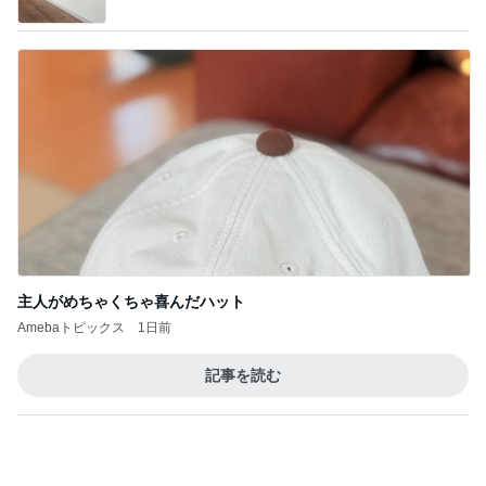
主人がめちゃくちゃ喜んだハット
Amebaトピックス
1日前
記事を読む
トップブロガーランキング
旅行
子育て
1
1
「吉田さんちのファミ
kosodatefulな毎
リー日記」Powered b
オギャ子の暴走～
y Ameba 吉田さんファ
吉田さんファミリー
オギャ子