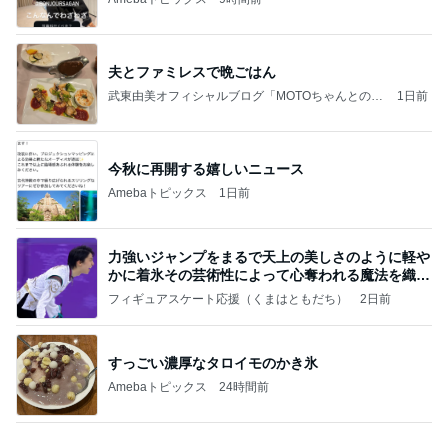
お願い
モンスターアクアリウム＆レプタイルズ 買取販売
8日前
情報
高級感をプラスするレザーハンドル
Amebaトピックス
1日前
学生
日本人
7日前
夫が買ったほぼインスタントラーメン
Amebaトピックス
1日前