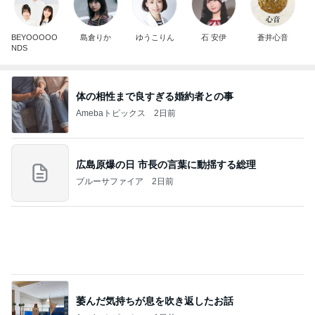
広島原爆の日 市長の言葉に動揺する総理
ブルーサファイア
2日前
萎んだ気持ちが息を吹き返したお話
Amebaトピックス
1日前
斎藤元彦がぶらぶら動画のアップを止めた
Bank of Dreamの公営競技はどこへ行く
9日前
高橋英樹 美しいトルコキキョウ
Amebaトピックス
1日前
ありがとうございます