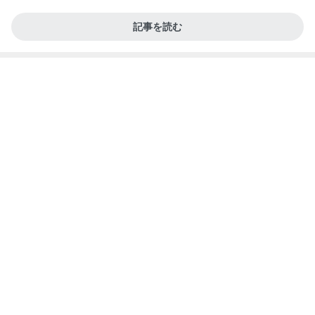
堀ちえみ 足りなくてプラスしたサンド
Amebaトピックス
1日前
記事を読む