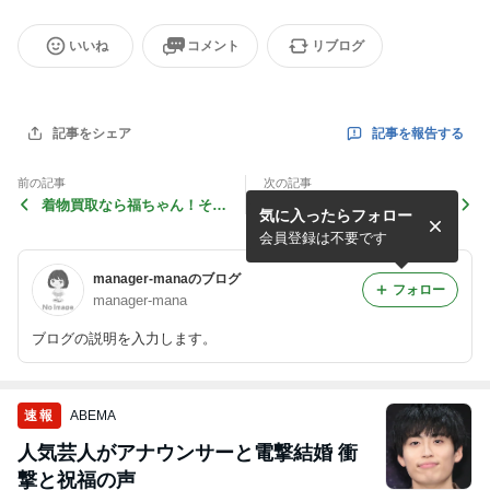
いいね
コメント
リブログ
記事を報告する
記事をシェア
前の記事
次の記事
着物買取なら福ちゃん！その
仮想通貨とブロックチェー
気に入ったらフォロー
魅力と利用方法を解説
ン：その仕組みと可能性を解
説
会員登録は不要です
manager-manaのブログ
フォロー
manager-mana
ブログの説明を入力します。
速報
ABEMA
人気芸人がアナウンサーと電撃結婚 衝
撃と祝福の声