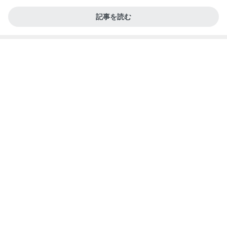
山田 幻想的な竹林で不思議体験
Amebaトピックス
20時間前
記事を読む