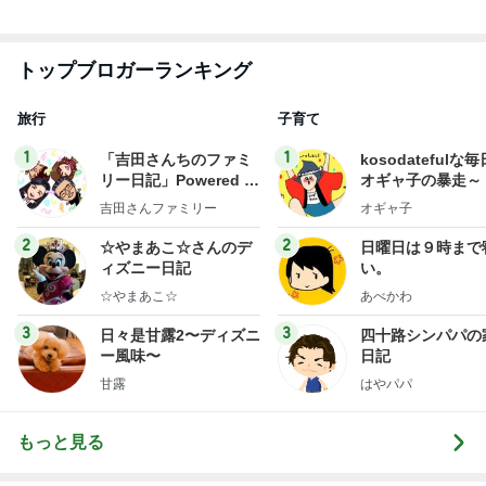
ミリーオフィシャルブ
ログ
2
2
☆やまあこ☆さんのデ
日曜日は９時まで
ィズニー日記
い。
☆やまあこ☆
あべかわ
3
3
日々是甘露2〜ディズニ
四十路シンパパの
ー風味〜
日記
甘露
はやパパ
もっと見る
オフィシャルブロガーランキング
総合ランキング
すべて見る
1
2
3
市川團十郎白
小林麻央
だいたひかる
桃
クロ
猿