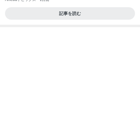
夫とファミレスで晩ごはん
武東由美オフィシャルブログ「MOTOちゃんとのは
1日前
っぴぃな毎日」Powered by Ameba
今秋に再開する嬉しいニュース
Amebaトピックス
1日前
力強いジャンプをまるで天上の美しさのように軽や
かに着氷その芸術性によって心奪われる魔法を織り
なす
フィギュアスケート応援（くまはともだち）
2日前
すっごい濃厚なタロイモのかき氷
Amebaトピックス
24時間前
同じ夢
四コマ戦士 パパ戦記
10日前