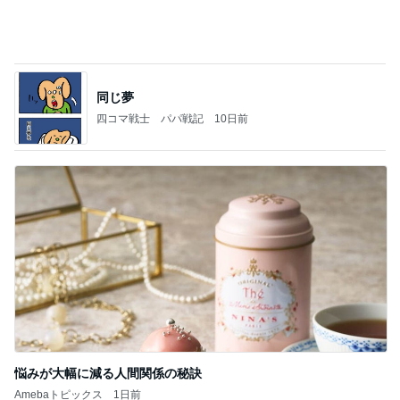
(長期保存カレーライスセット)
たかたんのコストコ通への道
8日前
市川由紀乃 母とクラフトビール
Amebaトピックス
1日前
お盆の予定とパームツリー
roo's MEMO
7時間前