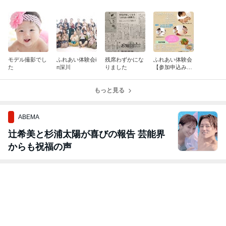
モデル撮影でし
ふれあい体験会i
残席わずかにな
ふれあい体験会
た
n深川
りました
【参加申込み受
付中】
もっと見る
ABEMA
辻希美と杉浦太陽が喜びの報告 芸能界
からも祝福の声