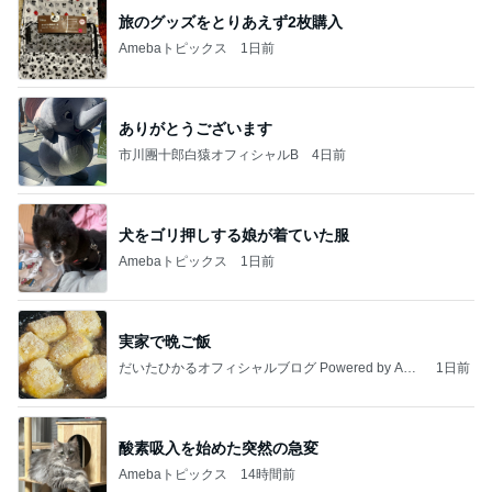
プロの顔つきでシールを貼る作業
Amebaトピックス
2日前
記事を読む
私が送った再構築のための条件
Amebaトピックス
1日前
よし、タイ行こ
与儀大介
1日前