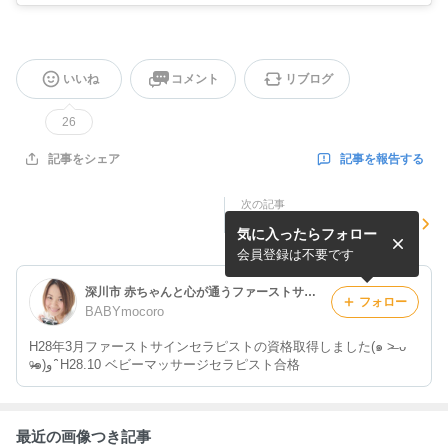
いいね
コメント
リブログ
26
記事を報告する
記事をシェア
次の記事
子連れで学びDay・・今日
気に入ったらフォロー
は、望心も大好きな、スキン
ケアの授業でした・・一緒...
会員登録は不要です
深川市 赤ちゃんと心が通うファーストサイン・ベビーマッサージ教室BABYmocoro
フォロー
BABYmocoro
H28年3月ファーストサインセラピストの資格取得しました(๑ ˃̶ ᴗ
ᵒ̴̶̷๑)و ̑̑ H28.10 ベビーマッサージセラピスト合格
最近の画像つき記事