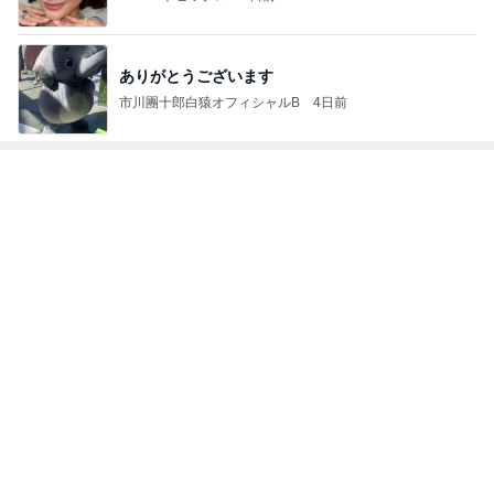
4
5
6
7
8
神様との戦い
投資家の子育
助産師ソラマ
rakikoのブロ
えたんこ＊マ
～愛しい息子
て
メ 最強助産
グ
マの気分上が
をもう一度～
師外来
る暮らし
もっと見る
ホテル泊の楽しみに目覚めた夫
Amebaトピックス
2日前
だいた 夫と一緒な息子の寛ぎ方
Amebaトピックス
2日前
夏休みの思い出になるという呪文