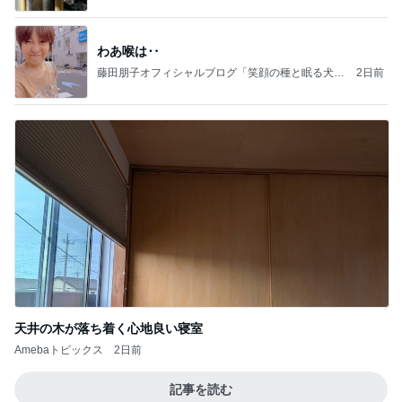
小柳ルミ子 55年通う店の裏メニュー
Amebaトピックス
1日前
日東駒専や産近甲龍は英語よりも国語の攻略が重視
される、のかもしれない。
Bank of Dreamの公営競技はどこへ行く
11日前
ミスドでGETしたコラボドーナツ4種
Amebaトピックス
2日前
【秩父鉄道】８/２～１１/３０開催 ガリガリ君が
秩父鉄道に遊びにやってくる！のご紹介です
秩父市議会議員 黒澤秀之 ブログ Powered by Ame
10日前