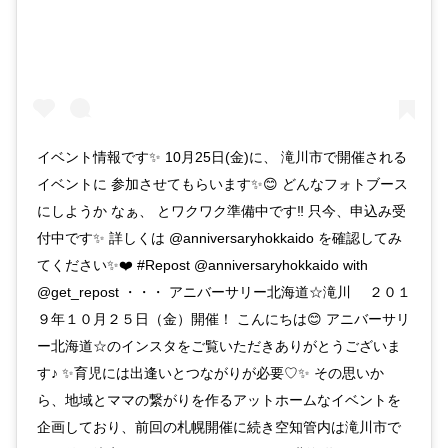
イベント情報です✨ 10月25日(金)に、 滝川市で開催される
イベントに 参加させてもらいます✨😊 どんなフォトブース
にしようか なぁ、 とワクワク準備中です‼️ 只今、申込み受
付中です✨ 詳しくは @anniversaryhokkaido を確認してみ
てください✨❤️ #Repost @anniversaryhokkaido with
@get_repost ・・・ アニバーサリー北海道☆滝川 ２０１
９年１０月２５日（金）開催！ こんにちは😊 アニバーサリ
ー北海道☆のインスタをご覧いただきありがとうございま
す♪ ✨育児には出逢いとつながりが必要♡✨ その思いか
ら、地域とママの繋がりを作るアットホームなイベントを
企画しており、前回の札幌開催に続き空知管内は滝川市で