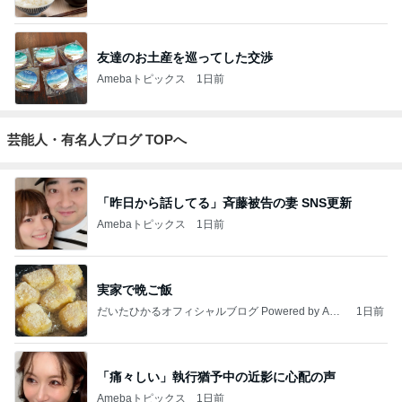
ありがとうございます
市川團十郎白猿オフィシャルB
4日前
ジャンルランキング
子育て(ベビー)
46,467人参加中
1
お得ママ速報｜セール・クーポン・ポイ活まとめブロ
グ
ちゃぴ
2
毒親貧乏からハイスペ婚！年の差毒舌夫と妊活中
のん
3
小児科医Skywalker院長
Skywalker