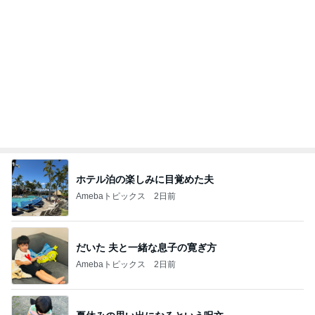
illallan
甘露
もっと見る
オフィシャルブロガーランキング
総合ランキング
すべて見る
1
2
3
市川團十郎白
小林麻央
だいたひかる
桃
クロ
猿
急上昇ランキング
すべて見る
1
2
3
4
5
木村直人
BEYOOOOO
美川憲一
吉岡淳
水森かおり