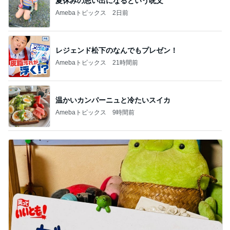
NDS
新登場ランキング
すべて見る
1
2
3
4
5
BEYOOOOO
島倉りか
ゆうこりん
MOMIママ
石 安伊
NDS
昔の服がパツパツで困る家族写真
Amebaトピックス
12時間前
悲しすぎて立ち直れない。
クロオフィシャルブログPowered by Ameba
2日前
旅のグッズをとりあえず2枚購入