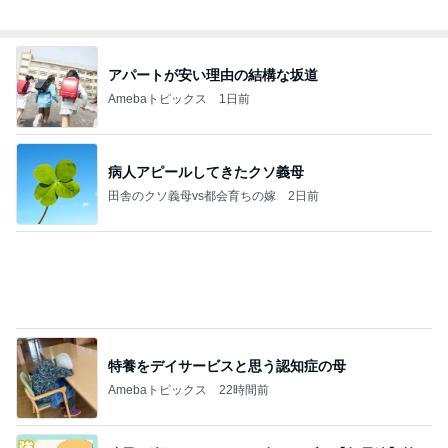
父が不在で小二男児が入れたお弁当
Amebaトピックス
1日前
記事を読む
地味にうまい豆苗とちくわの副菜
Amebaトピックス
2日前
良い氣分や妄想のワークを重ねても引き寄せが起き
ない理由
心のブレーキを外して引き寄せを加速させる方法：
4日前
引き寄せ研究所