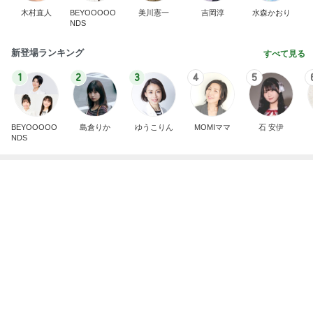
アパートが安い理由の結構な坂道
Amebaトピックス
1日前
病人アピールしてきたクソ義母
田舎のクソ義母vs都会育ちの嫁
2日前
特養をデイサービスと思う認知症の母
Amebaトピックス
22時間前
強子の楽しい（？）ママ友トラブル【年長編】第10
1話
ウメブログ
4日前
痛みが増している様な抗がん剤治療
Amebaトピックス
1日前