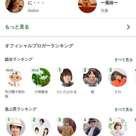
わあ喉は‥
藤田朋子オフィシャルブログ「笑顔の種と眠る犬」
2日前
Powered by Ameba
天井の木が落ち着く心地良い寝室
Amebaトピックス
2日前
記事を読む