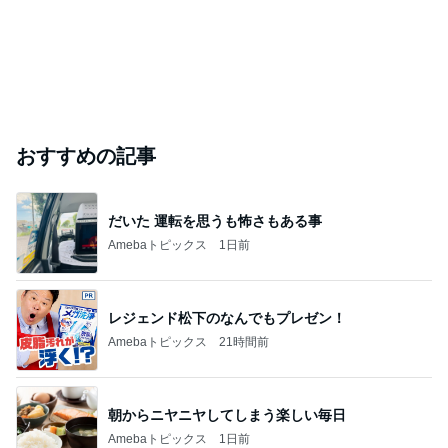
友達のお土産を巡ってした交渉
Amebaトピックス
1日前
芸能人・有名人ブログ TOPへ
「昨日から話してる」斉藤被告の妻 SNS更新
Amebaトピックス
1日前
実家で晩ご飯
だいたひかるオフィシャルブログ Powered by Ame
1日前
ba
「痛々しい」執行猶予中の近影に心配の声
Amebaトピックス
1日前