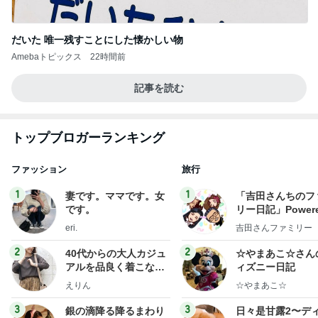
Amebaトピックス
1日前
ありがとうございます
市川團十郎白猿オフィシャルB
4日前
犬をゴリ押しする娘が着ていた服
Amebaトピックス
1日前
実家で晩ご飯
だいたひかるオフィシャルブログ Powered by Ame
1日前
ba
酸素吸入を始めた突然の急変
Amebaトピックス
14時間前