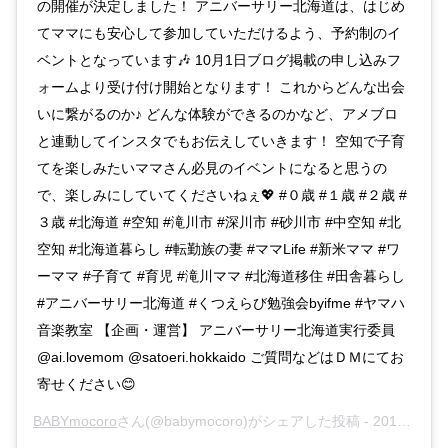
の開催が決定しました！ アニバーサリー北海道は、はじめ
てママにも安心して参加していただけるよう、予約制のイ
ベントとなっています🎶 10月1日ブログ掲載の申し込みフ
ォームより受け付け開始となります！ これからどんな出会
いに繋がるのか♪ どんな体験ができるのかなど、アメブロ
と連動してインスタでもお伝えしていきます！ 空知で子育
てを楽しみたいママさん必見のイベントになると思うの
で、楽しみにしていてくださいねぇ💖 #０歳 #１歳 #２歳 #
３歳 #北海道 #空知 #滝川市 #深川市 #砂川市 #中空知 #北
空知 #北海道暮らし #転勤族の妻 #ママLife #新米ママ #ワ
ーママ #子育て #育児 #滝川ママ #北海道移住 #田舎暮らし
#アニバーサリー北海道 #くつえらび勉強会byifme #ヤマハ
音楽教室 【企画・運営】 アニバーサリー北海道実行委員
@ai.lovemom @satoeri.hokkaido ご質問などはＤＭにてお
寄せください😊
BABYmocoro
さん(@babymocoro)がシェアした投稿 -
2019年Oct月12日am4時17分PDT