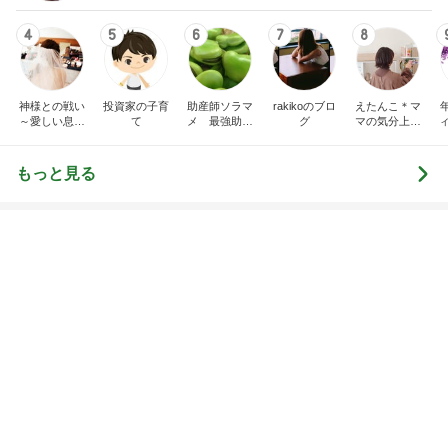
だいた 唯一残すことにした懐かしい物
Amebaトピックス
22時間前
記事を読む
トップブロガーランキング
ファッション
旅行
1
1
妻です。ママです。女
「吉田さんちのフ
です。
リー日記」Powere
y Ameba 吉田さ
eri.
吉田さんファミリー
ミリーオフィシャ
ログ
2
2
40代からの大人カジュ
☆やまあこ☆さん
アルを品良く着こなす
ィズニー日記
ファッションブログ
えりん
☆やまあこ☆
3
3
銀の滴降る降るまわり
日々是甘露2〜デ
に・・・
ー風味〜