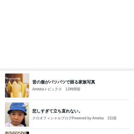
能登揺れ、東北も⚠️夢見が増えて来ました❗️注意し
てください❗️
マリアオフィシャルブログ「ひむかの風にさそわれ
2日前
て」Powered by Ameba
モト冬樹 ゴルフで汗をかくのが快感
Amebaトピックス
1日前
大当たり？！ディズニーストア夏祭り…何当た
る？！夏祭りくじに挑戦！！！
高校生Dヲタ Ꭰ-ᎮꭵꭹꭴのDisneyにっき！！✎ܚ
14日前