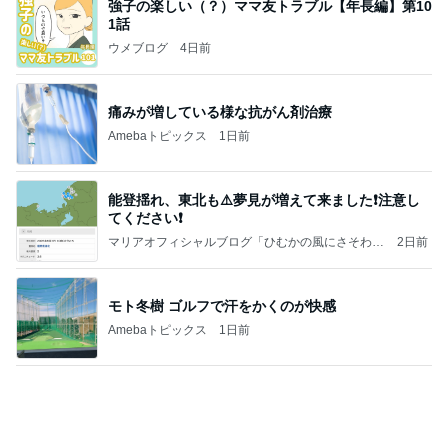
暑すぎて苦でしかないスーパーの買い物
Amebaトピックス
2日前
㊗️喜びを分け合える未来❣️”【この混沌の理由】”⽇
本も⾦融リセットの準備をしてます ””
あいすくりーむ『めるころ』
1時間前
原田龍二の妻 収穫した甘いトマト
Amebaトピックス
1日前
クロとこいたんって何かあったの？
あいのりブログ
2日前