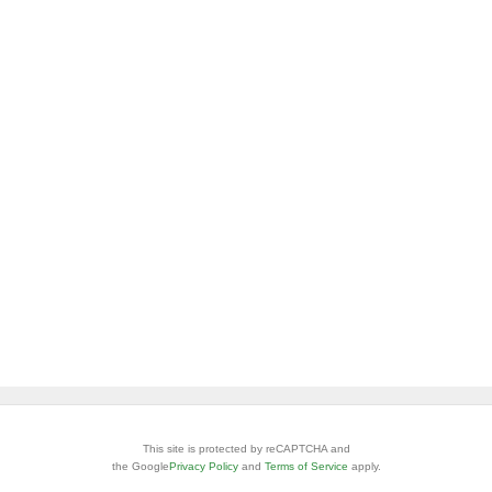
This site is protected by reCAPTCHA and
the Google
Privacy Policy
and
Terms of Service
apply.