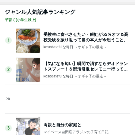
ジャンル人気記事ランキング
子育て(小学生以上)
受験生に食べさせたい・銀鮭が55％オフ＆高
校受験を振り返って当の本人が今思うこと。
1
kosodatefulな毎日 ～オギャ子の暴走～
【気になる匂い】瞬間で消すならデオドラン
トスプレー！＆部活引退セレモニー行ってき
2
た
kosodatefulな毎日 ～オギャ子の暴走～
両親と自分の家庭と
3
マイペース自閉症アラジンの子育て日記