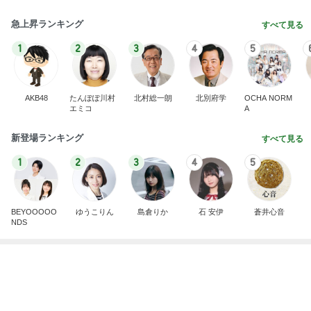
急上昇ランキング
すべて見る
1
2
3
4
5
AKB48
たんぽぽ川村
北村総一朗
北別府学
OCHA NORM
エミコ
A
新登場ランキング
すべて見る
1
2
3
4
5
BEYOOOOO
ゆうこりん
島倉りか
石 安伊
蒼井心音
NDS