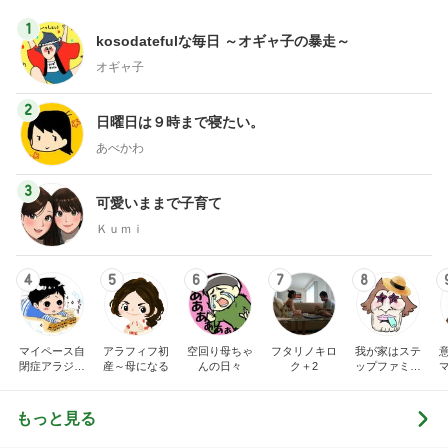
1
kosodatefulな毎日 ～オギャ子の暴走～
オギャ子
2
日曜日は９時まで寝たい。
あべかわ
3
可愛いままで子育て
Ｋｕｍｉ
4
5
6
7
8
マイペース自
アラフィフ初
空回り母ちゃ
フタリノキロ
我が家はステ
閉症アラジン
産～母になる
んの日々
ク＋2
ップファミリ
の子育て日記
ー
もっと見る