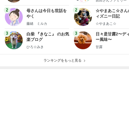
吉田さんファミリー
ミリーオフィシャ
ログ
2
2
母さんは今日も世話を
☆やまあこ☆さん
やく
ィズニー日記
藤緒 ミルカ
☆やまあこ☆
3
3
白柴 『きなこ』 のお気
日々是甘露2〜デ
楽ブログ
ー風味〜
ひろ☆みき
甘露
ランキングをもっと見る