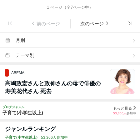
1
ページ（全
7
ページ中）
前のページ
次のページ
月別
テーマ別
ABEMA
高嶋政宏さんと政伸さんの母で俳優の
寿美花代さん 死去
ブログジャンル
もっと見る
子育て(小学生以上)
53,366
人
参加中
ジャンルランキング
子育て(小学生以上)
53,366人参加中