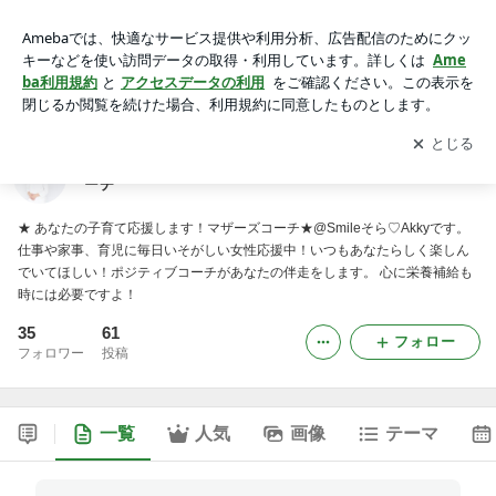
★ Smileそらあなたの子育て応援します@マザーズコーチ
アプリをダウンロードして
ブログの更新通知
を受け取りまし
開く
ょう。
★ Smileそらあなたの子育て応援します@マザーズコ
ーチ
★ あなたの子育て応援します！マザーズコーチ★@Smileそら♡Akkyです。
仕事や家事、育児に毎日いそがしい女性応援中！いつもあなたらしく楽しん
でいてほしい！ポジティブコーチがあなたの伴走をします。 心に栄養補給も
時には必要ですよ！
35
61
フォロー
フォロワー
投稿
一覧
人気
画像
テーマ