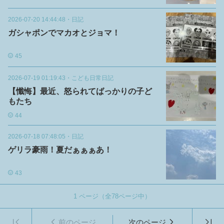
2026-07-20 14:44:48
・
日記
ガシャポンでマカオとジョマ！
45
2026-07-19 01:19:43
・
こども日常日記
【懺悔】最近、怒られてばっかりの子ど
もたち
44
2026-07-18 07:48:05
・
日記
ゲリラ豪雨！夏だぁぁぁあ！
43
1
ページ（全
78
ページ中）
前のページ
次のページ