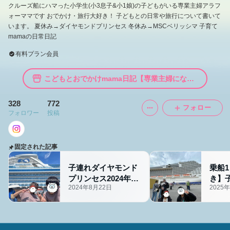
クルーズ船にハマった小学生(小3息子&小1娘)の子どもがいる専業主婦アラフ
ォーママです おでかけ・旅行大好き！ 子どもとの日常や旅行について書いて
います。 夏休み→ダイヤモンドプリンセス 冬休み→MSCベリッシマ 子育て
mamaの日常日記
有料プラン会員
こどもとおでかけmama日記【専業主婦になった結果のおすすめ
328
772
フォロー
フォロワー
投稿
固定された記事
子連れダイヤモンド
乗船
プリンセス2024年
き】
2024年8月22日
2025
夏 1日目①
ッシ
沖縄