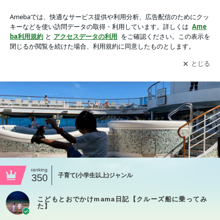
こどもとおでかけmama日記【クルーズ船に乗ってみた】
アプリをダウンロードして
ブログの更新通知
を受け取りまし
開く
ょう。
ranking
子育て(小学生以上)ジャンル
350
こどもとおでかけmama日記【クルーズ船に乗ってみ
た】