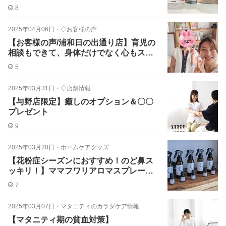
8
2025年04月06日
・
◇お客様の声
【お客様の声/浦和日の出通り店】育児の
相談もできて、身体だけでなく心もスッ
キリします！
5
2025年03月31日
・
◇店舗情報
【与野店限定】癒しのオプション＆〇〇
プレゼント
9
2025年03月20日
・
ホームケアグッズ
【花粉症シーズンにおすすめ！のど鼻ス
ッキリ！】ママフワリアロマスプレー
きりり
7
2025年03月07日
・
マタニティのカラダケア情報
【マタニティ期の貧血対策】