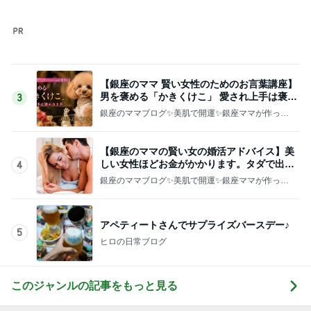
【銀座のママ 賢い女性のためのお言葉講座】
男を褒める「かきくけこ」 愛され上手は褒め
3
方上手
銀座のママブログ✨美肌で開運✨銀座ママが作った
化粧品✨銀座クラブ高嶋25歳で開店✨高嶋りえ子
お着物でエルメス バーキン コーデ
【銀座のママの賢い女の婚活アドバイス】美
しい女性ほどお金がかかります。タダで出会
4
えると思うなよ
銀座のママブログ✨美肌で開運✨銀座ママが作った
化粧品✨銀座クラブ高嶋25歳で開店✨高嶋りえ子
お着物でエルメス バーキン コーデ
アペティートさんでサプライズバースデー♪
5
ヒロの日常ブログ
このジャンルの記事をもっと見る