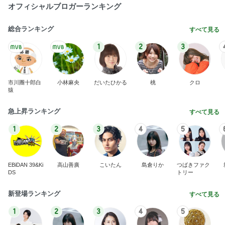
オフィシャルブロガーランキング
総合ランキング
すべて見る
1
2
3
市川團十郎白
小林麻央
だいたひかる
桃
クロ
猿
急上昇ランキング
すべて見る
1
2
3
4
5
EBiDAN 39&Ki
高山善廣
こいたん
島倉りか
つばきファク
DS
トリー
新登場ランキング
すべて見る
1
2
3
4
5