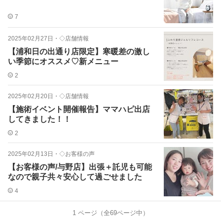
7
2025年02月27日
・
◇店舗情報
【浦和日の出通り店限定】寒暖差の激し
い季節にオススメ♡新メニュー
2
2025年02月20日
・
◇店舗情報
【施術イベント開催報告】ママハピ出店
してきました！！
2
2025年02月13日
・
◇お客様の声
【お客様の声/与野店】出張＋託児も可能
なので親子共々安心して過ごせました
4
1
ページ（全
69
ページ中）