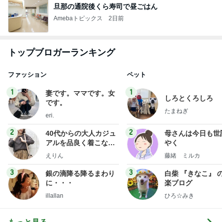
旦那の通院後くら寿司で昼ごはん
Amebaトピックス
2日前
トップブロガーランキング
ファッション
ペット
1
1
妻です。ママです。女
しろとくろしろ
です。
たまねぎ
eri.
2
2
40代からの大人カジュ
母さんは今日も世
アルを品良く着こなす
やく
ファッションブログ
えりん
藤緒 ミルカ
3
3
銀の滴降る降るまわり
白柴 『きなこ』 
に・・・
楽ブログ
illallan
ひろ☆みき