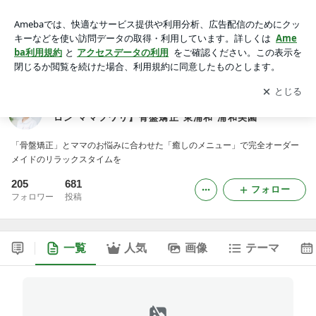
浦和 北浦和【産前産後子育てママ専門 整体エステサロン ママ
フワリ】骨盤矯正 東浦和 浦和美園
アプリをダウンロードして
ブログの更新通知
を受け取りまし
開く
ょう。
浦和 北浦和【産前産後子育てママ専門 整体エステサ
ロン ママフワリ】骨盤矯正 東浦和 浦和美園
「骨盤矯正」とママのお悩みに合わせた「癒しのメニュー」で完全オーダー
メイドのリラックスタイムを
205
681
フォロー
フォロワー
投稿
一覧
人気
画像
テーマ