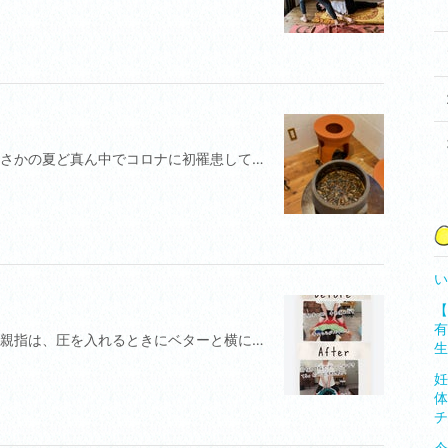
毎日よもぎ蒸し生活を続けていましたが、まさかの夏ど真ん中でコロナに初罹患してしまいました。それから、咳と喉の痛みが延々と続いて、後遺症で悩まされること2カ月間。油断がこんなに大変なことになるとは！私の免疫力、たいしたことない証明になってしまいました。その2カ月間きっちり、よもぎ蒸しをおやすみしてしまいました。ちっ。こんどは、ゆるゆるよもぎ蒸し生活とします。はー、健康の道は長い！
い
【
有
甘指、苦指のお話しの続きです。甘指の人の親指は、圧を入れるときにベターと横になります。苦指の人の親指は、割りかし、指頭部分にあたってる感じで甘指の人の指のようには、横になりません。どちらもメリットデメリットがありますが、指を痛めないためには、要は、母指の第二関節であるMP関節をどう使うかです。上と下では、手の形が違います。ベターと四指をつけて圧を入れると当然、指関節部分に負荷がかかります。下の画像では、手首、腕が真っ直ぐな状態で、MP関節部分と母指にしっかり圧がかかり、 負荷が最小限度になってます。受講生さん、最初は皆さん戸惑われますが、意識を持って練習を繰り返すことで【痛めない指】を手に入れます。
生
妊
体
チ
今