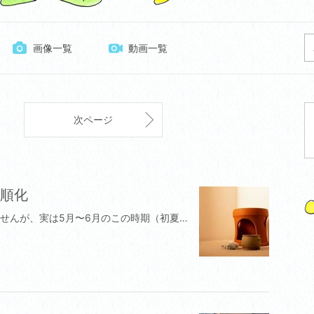
画像一覧
動画一覧
次ページ
順化
よもぎ蒸しは冬のイメージが強いかもしれませんが、実は5月〜6月のこの時期（初夏から梅雨入りにかけて）こそ、体調管理に絶大な効果を発揮するベストシーズンです。現在の季節特有の身体の悩みに、よもぎ蒸しがどのようにアプローチしてくれるのか、具体的な効能をまとめました。1. 冷房による「内臓冷え」の予防とリセット5月を過ぎると、オフィスや電車、商業施設などで一斉に冷房が入り始めます。外は暑いのに室内は冷えているため、特に女性は足元やお腹が急激に冷やされがちです。 よもぎ蒸しは、マントをかぶって下半身の粘膜から直接蒸気を吸収させるため、冷房でキュッと縮こまった内臓や子宮をダイレクトに深部から温めることができます。2. 梅雨時期の「重だるさ・むくみ」の解消これからの梅雨の時期は、湿度が高くなることで体内の水分代謝が滞りやすくなります。「身体が重だるい」「足がパンパンにむくむ」「頭が重い」といった不調（漢方でいう「水毒」の状態）が起きやすい時期です。 よもぎ蒸しで身体の芯からしっかり発汗することで、体内に溜まった余分な水分や老廃物の排出を促し、身体をスッキリと軽くしてくれます。3. 夏バテを防ぐ「汗腺のトレーニング（暑熱順化）」秋から冬にかけて閉じている汗腺は、急に暑くなってもすぐにはうまく働きません。そのまま真夏を迎えると、上手く汗をかけずに熱中症や夏バテを起こしやすくなります。 今の時期によもぎ蒸しを取り入れることで、「サラサラとした質の良い汗」をかく練習（暑熱順化：しょねつじゅんか）ができ、夏に負けない健やかな身体のベースを作ることができます。4. 寒暖差や環境変化による「自律神経の乱れ」を整える春から初夏にかけては、日ごとの寒暖差や気圧の変動、新しい環境の疲れなどが重なり、自律神経が最も乱れやすいタイミングです。 よもぎに含まれる成分「シネオール」などの豊かな香りには、昂った交感神経を鎮め、脳をリラックスさせる効果があります。リラックスすることで呼吸が深くなり、睡眠の質の向上や、イライラ・気分の落ち込みの解消にもつながります。 💡 今の時期におすすめの入り方 夏に向かうこの時期は、冷たい飲み物でお腹が冷えていることも多いです。よもぎ蒸しでしっかりお腹まわりを温めた後は、冷たい水ではなく、常温のお水や温かいハーブティーで水分補給をすると、さらにデトックス効果が高まります。