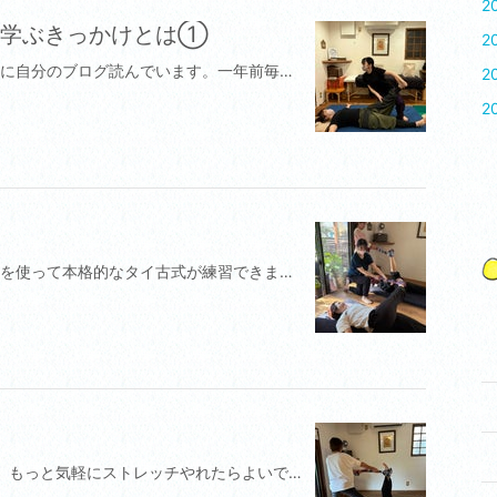
2
門を学ぶきっかけとは①
2
ブログって忘備録になるんだなって久しぶりに自分のブログ読んでいます。一年前毎日よもぎ蒸しに挑戦しておりました。というのもすごく体調を崩していましたので、セラピストとしてなんとか回復したい一心で何かできることないかなと模索していた時期ですね。当時、足底筋膜炎に悩まされていて、施術している間、足裏がめちゃくちゃ痛いわけですよ。ひっ！って感じで痛みで施術中もそっちに気持ちがいきます。問題ですよね。もちろん、体重が重めなのが理由かもしれませんが、痩せようとしないで(食べるのが命！)他に方法はないかの策が身近にあるよもぎ蒸しでした。効果はテキメン！一年経ちましたが、足底筋膜炎の再発はありません。ただ、連続蓬蒸しをやめたとたん、(8月の猛暑でした。)原因不明の激しい咳に悩まされてしまいます。専門の病院に行っても数値が正常で本当に原因不明なのです。8月下旬には人生初めてのコロナにも罹ってしまいました！家族やスタッフさん、周りの全員がコロナになりましたが、私だけがなんとか免れてきたにも関わらず、今更感でしたが、かなりきつかったです。病院でもらちがあかない状況でしたので、サロンさんを何店舗か頼りました。チェンマイでダオトークセンを受けて、その時の不調を回復した経験があるのでトークセンも受けたいと思い、ネットで検索したサロンさんに汽車とバスと徒歩で片道2時間かけて行きました。通常は運転大好きなので、車で行くところを咳が激しすぎて運転が危ぶまれるほどだったので、要はそれほど体調が悪かったのです。そのサロンさんで出会えた言葉が風の門でした。とてもお話好きなにこやかな優しそうなオーナーさんでしたが、お話に集中しすぎたせいなのか、私の身体が悪過ぎたのか、何かの理由があったのでしょう、そのサロンさんには申し訳ないのですが、とにかく施術が全く効かなかったのです。ただ、その方が延々とチェンマイで学んだ風の門の素晴らしさを話されながら施術をされるのです。オーナーさん、「どうですか、身体に風が通ったでしょう？」私、「(^^;;いゃ〜どうでしょう、ははは。」という感じで私には全く効かないので、むしろ、話の内容とのギャップでそれはなんなんだと興味が湧いてしまったのです。これがきっかけです。私にとってチェンマイは20年前初めてタイ古式に触れて学んだ場所であり、何度も学びのために訪れた場所なので、知らない場所ではありません。帰途につきながらそんなにすごいならチェンマイでリアルな風の門の施術を受けてみたいなとネットで検索しました。次へ※画像は風の門を練習してるスタッフさんです。
2
2
練習しました。 楽しかったですねー。布を使って本格的なタイ古式が練習できました。また、やりましょうね。
2回目の受講生さん達との勉強会となります。もっと気軽にストレッチやれたらよいですよね？続いて、腰を緩めるストレッチ↓反対側↓腰がだる重な時におすすめのストレッチ骨盤の下に布を敷く↓モデルさんの腰を挟んで肩幅に足を開いて立つ↓モデルさんの腰の反対側の布の端を手でもつ↓脇を締めて全身を伸直しながら、ゆっくりとあげる↓下ろす時は、重力で自然に下りる。手は離さない。↓それを繰り返す↓反対側もやる腰が緩んで、ちょー気持ちよくて、ちょー簡単なんで、ご家庭でやるにはぴったりです！#スクール#セラピストになりたい#宮崎マッサージ#むくみ解消#relax980#タイ古式