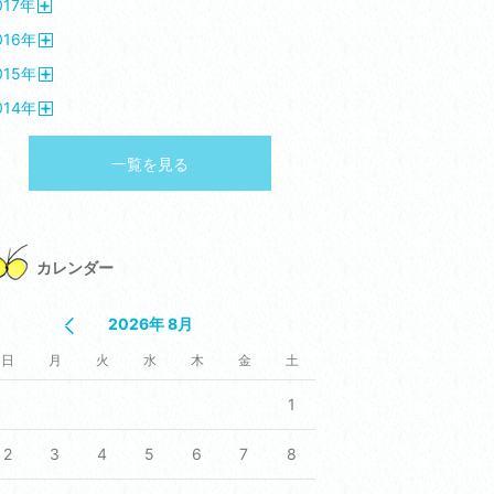
017
年
く
開
016
年
く
開
015
年
く
開
014
年
く
開
く
一覧を見る
カレンダー
2026年 8月
日
月
火
水
木
金
土
1
2
3
4
5
6
7
8