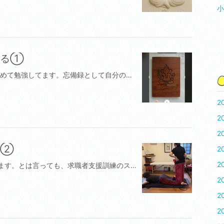
小
みる①
風の門をきっかけにタイ伝統医学について改めて勉強してます。忘備録として自分の経験を含めて風の門について。風（Wind） は人体に影響する 4大要素の大切な一つであり、また機能的3大要素の一つをも兼ねそろえる唯一の要素。風（Wind）は機能的要素のその他の2つを動かし、①PITTA（ピッタ）と②KAPHA （カファ）の動きの調整をするのに役立つ。風（Wind）が正常に機能している間は身体の機能はすべて適度に調整され、消化吸収、排泄を正常に行われる。風（Wind）は思考や感情といった精神的な動きも調整し五感で感じたあらゆる情報を心身に影響させそれに応じた反応を身体が出す。風（Wind）が引き起こす身体的症状は多く風（Wind）は非常に移り気な性質を持ち身体も影響を受けやすい。身体内に風（Wind）が急激に減少したり、急激に増加したりすれば体内の機能に多大な影響を及ぼす可能性がある。痙華、震え、手足の機能低下など局部的な症状を引き起こす。その他風（Wind）の急激な移動の影響で見られる症状はめまい_頭痛じんましんくしゃみ咳鼻水などがある。・タイ古式マッサージと風（Wind）の関係を考える。タイ古式マッサージの施術においてもっとも緊密なのは体内の［風（Wind）の正常化］することにある。タイ古式マッサージの施術でゆっくりとしたリズムで押す、力強く深く圧迫する施術方法は人体に滞在する風（Wind）に影響を与えるために考案されたものである。体内に滞在する風（Wind）が正しい動きをするよう、また正しい位置にくるよう体内から体外に放出させる。そして風（Wind）が滞っている箇所を施術し風（Wind）から解放する施術がタイ古式マッサージである。タイ古式マッサージのストレッチ技術は主に関節部分に溜まった風（Wind）を追い出すために考察された施術方法である。ピッタ（PITTA）」は、アーユルヴェーダ（インドの伝統医学）における3つのドーシャ（体質・エネルギー）**のひとつで、特に「火」と「水」のエネルギーを象徴します。KAPHA（カファ）」は、アーユルヴェーダにおける3つのドーシャ（体質）のうちのひとつで、「水」と「土」のエネルギーを表します。カファは「安定・滋養・癒し」を司る、**“大地のような存在”**とも言えます。あと一つは、VATA（ヴァータ）なので一応これも大事☁️構成要素：空（空間）＋風（風）🌀主な役割：動き・流れ・神経伝達・呼吸・創造性を司るこの「空」と「風」の関係が大切だと学びでしることになります。それは、また今度。
2
2
2
け②
2
2
※足で行う風の門をスタッフさんが練習してます。とは言っても、求職者支援訓練のスケジュールは半年先まで決まっています。責任者の私が不在にするのは心苦しい。の葛藤の日々が始まります。求職者支援訓練は半年前くらいに申請書を提出して、認可されて募集する流れになります。12月でセラピスト実践科が終了したのを見計らって、セラピストの申請書を提出せず、翌年つまり今年2025年2月にチェンマイに行く計画となりました。8月に決めてやっと半年後に行けた訳です。仕事をしながらですから、そうなりますよね。サロンも1カ月も不在となりましたが、スタッフの皆さんが心よく送り出してくれました。その頃の私の体調は咳こそだいぶおさまったものの薬でおさえてる状態であり良くはありませんでした。求職者支援訓練の授業が毎日ありましたので施術は土日しか入りませんでしたが、それも相当きつくてもう施術者としては限界を感じるところまできていたように思います。だから学ぶためというよりどちらかというとチェンマイで自分の身体を良くしたいと強く思っていたような気がします。スタッフさん、ごめんなさい🙏次へ
2
2
2