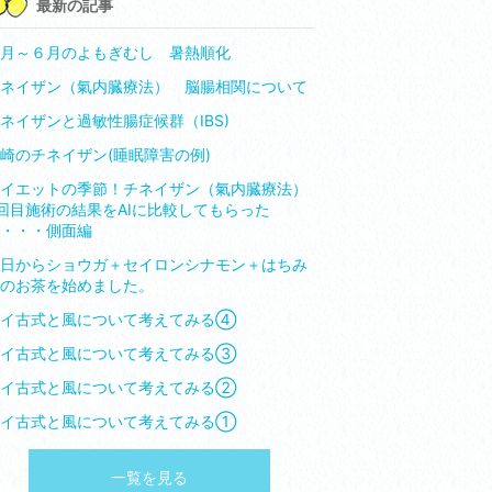
最新の記事
月～６月のよもぎむし 暑熱順化
ネイザン（氣内臓療法） 脳腸相関について
ネイザンと過敏性腸症候群（IBS)
崎のチネイザン(睡眠障害の例)
イエットの季節！チネイザン（氣内臓療法）
回目施術の結果をAIに比較してもらった
・・・側面編
日からショウガ＋セイロンシナモン＋はちみ
のお茶を始めました。
タイ古式と風について考えてみる④
タイ古式と風について考えてみる③
タイ古式と風について考えてみる②
タイ古式と風について考えてみる①
一覧を見る