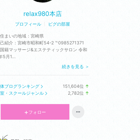
relax980本店
プロフィール
ピグの部屋
住まいの地域：
宮崎県
己紹介：
宮崎市昭和町54-2 ℡0985271371
国籍マッサージ&エステティックサロン 令和
年5月1...
続きを見る ＞
体ブログランキング
151,604
位
↑
ラ
室・スクールジャンル
2,782
位
↑
ン
ラ
キ
ン
ン
キ
フォロー
グ
ン
上
グ
昇
上
昇