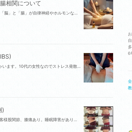
腸相関について
「脳腸相関（のうちょうそうかん）」とは、「脳」と「腸」が自律神経やホルモンなどを通じて、互いに密接に影響を及ぼし合っている双方向のネットワークのことです。生物の進化の歴史をたどると、実は「脳」よりも先に「腸」ができました（クラゲなどの腔腸動物には脳がなく、腸しかありません）。そのため、腸は「第二の脳（セカンドブレイン）」とも呼ばれ、脳からの指令がなくても独自に判断して動くことができる唯一の臓器です。この2つがどのように影響し合っているのか、分かりやすく解説します。1. 双方向のコミュニケーション（脳 ⇄ 腸）脳腸相関は、どちらか一方通行ではなく、「上り（腸→脳）」と「下り（脳→腸）」の双方向で行われています。下り：脳から腸への影響（ストレス ➔ 腹痛）脳が緊張やプレッシャー（ストレス）を感じると、自律神経（交感神経）を通じてその信号がダイレクトに腸に伝わります。 具体例： 「大事な会議やテストの前に、急にお腹が痛くなって下痢になる」というのは、脳のストレスを腸がキャッチして、過剰に暴れてしまっている状態です。上り：腸から脳への影響（腸の乱れ ➔ 不安・イライラ）逆に、腸の環境（便秘や下痢、腸内細菌のバランス）が悪化すると、その不快な情報が自律神経（迷走神経）を通って脳に伝わります。 具体例： 「便秘が続くと、なんだか気分が落ち込む、イライラする」「お腹の調子が悪いと、不安感が強くなる」というのは、腸からのSOS信号が脳の感情を司る部分を刺激しているからです。2. 幸せホルモン「セロトニン」の9割は腸にある気持ちを安定させ、幸福感をもたらす神経伝達物質に「セロトニン（幸せホルモン）」があります。 脳の病気やメンタルの問題に関係が深いため、脳で作られているイメージが強いですが、実は体内のセロトニンの約90%は「腸」に存在しています。腸内環境が整うと、セロトニンの材料がしっかり脳へ送られ、メンタルが安定しやすくなります。逆に、腸内環境が乱れるとセロトニンのバランスが崩れ、不安やストレスを感じやすくなってしまうのです。3. チネイザン（内臓療法）がメンタルにも良い理由サロンで行うチネイザン（お腹のデトックスマッサージ）が、単なる便秘解消だけでなく、不眠の改善や深いリラックスに繋がるのは、まさにこの「脳腸相関」を良い方向へ動かしているからです。 お腹を緩めると、脳が「安全」だと判断する お腹のコリや緊張を優しくほぐし、お腹を温めてあげると、腸から脳へ「今はとてもリラックスしていて安全な状態だよ」という信号（上りのルート）が送られます。 自律神経がスイッチする これを受けた脳は、戦闘モードの「交感神経」をオフにし、リラックスモードの「副交感神経」を一気に優位にします。施術中に「痛いけれど眠ってしまう」というのは、お腹側からのアプローチによって脳が強制的に深いリラックス状態へ切り替わった、脳腸相関の素晴らしい証明です。 まとめ 脳腸相関とは、**「お腹の健康は心の健康であり、心の緊張はお腹の緊張である」**という身体の仕組みです。 ストレスの多い現代社会だからこそ、脳（思考）を休めるだけでなく、第2の脳である「お腹（腸）」に直接触れて緩めてあげることが、心身全体の不調を根本からリセットする近道になります。
お
自
多
6
BS)
過敏性腸症候群（IBS）のお客様がいらっしゃいます。10代の女性なのでストレス発散の緩急が難しい年代となります。特に下痢型の症状をお持ちの方にチネイザンは効果的です、その理由と施術時の注意点をセラピストの視点でまとめました。過敏性腸症候群（下痢型）に対するチネイザンの効果過敏性腸症候群の大きな原因は、「自律神経の乱れ」と、ストレスなどによる「脳腸相関（脳と腸の過剰な情報伝達）」です。チネイザンはこれらに直接アプローチできるのが強みです。1.自律神経の調整（過剰な「動け」のサインをなだめる）仕組み：下痢型の方は、交感神経が優位になりすぎたり、逆に副交感神経が過剰に働いて腸のぜん動運動が異常に早くなったりしています。効果：お腹を優しく、深くほぐすことで、お腹側から脳へ「今は安全だよ、リラックスしていいんだよというサインを送る。2.内臓の「冷え」の解消と水分代謝の促進仕組み：腸が過敏な方は、お腹の深部（特に小腸や大腸の神経叢まわり）が冷えて硬くなっていることが多いです。効果：施術によってお腹全体の血流が良くなると、内臓が温まります。腸が水分を正常に吸収できるようになるため、泥状や水っぽくなっていた便が、健康的な形へとまとまりやすくなります。3.セロトニンの分泌を促し、不安やストレスを緩和仕組み：幸福感や安心感をもたらす神経伝達物質「セロトニン」の約90%は腸で作られています。IBSの方はこのセロトニンの代謝バランスが崩れやすいと言われています。効果：腸をダイレクトにケアすることでセロトニンの分泌やバランスが整い、精神的な緊張や「また下痢になったらどうしよう」という予期不安そのものが和らいでいきます。圧の強さに細心の注意を（特に最初は優しく）IBSのお客様は、腸の神経が非常に過敏（知覚過敏状態）になっています。普段なら「イタ気持ちいい」くらいの圧でも、脳が「攻撃された！」と判断して反射的に腸を縮こまらせてしまうことがあります。最初はいつも以上にソフトなタッチから始め、様子を見ながら慎重に圧を浸透させていきます。お試しとしては、最初は、週～10日に一回を目安に3回受けて見ませんか。それから、2週間に一度を5回それからキープのために月に一回程度。お身体が自然に安全に変わることが目的です。ご来店いただいたお客様は、まずは、relaxのためのスイッチを思い出す作業からスタートとなります。
全
教
)
チネイザン(睡眠障害の例)1月から3回目のお客様股関節、膝痛あり。睡眠障害があり、通院中。AI評価。## 【チネイザン3回目】1月〜5月の経過と身体の変化3回の施術を重ねたことで、お腹のラインだけでなく、姿勢の軸や全体のバランスに素晴らしい変化が出ています。正面・横・後ろの3つの視点から、具体的な変化をご説明いたします。1. 正面からの変化：お腹全体の引き締まりと位置の引き上がり1月（施術前）： お腹全体、特におへそ周りから下腹部にかけて、前にふっくらと押し出されるような「ぽっこり感」が見られました。これは内臓の冷えやむくみ、腸の張りが原因と考えられます。5月（3回目）： お腹まわりが全体的にキュッと内側に引き締まり、すっきりとした印象に変わっています。前に張り出していた圧が抜け、内臓が本来の正しい位置に引き上がったことで、下腹部のボリュームが劇的に減少しています。2. 横からの変化：反り腰の緩和と立ち姿の美しい安定1月（施術前）： お腹のコリや張りに引っ張られるようにして、腰の反り（反り腰）が強く出ていました。お腹が前に出る分、バランスを取ろうとして身体の軸が少し歪みやすい状態です。5月（3回目）： お腹の奥の緊張（大腰筋など）がほぐれたことで、骨盤を前に引っ張る力が抜け、反り腰がなだらかに緩和されています。横から見たときの身体の厚み（奥行き）自体が薄くなり、無理なくまっすぐ、綺麗に立てる軸へと姿勢が改善されています。3. 後ろ姿の変化：腰回りのむくみ解消とバックラインの鮮明化1月（施術前）： 骨盤の上や腰回りに、血流・リンパの滞りを感じさせる「もたつき（むくみ）」が見られ、ラインが少しぼんやりとしていました。5月（3回目）： お腹側をほぐしたことで全体の巡りが劇的に良くなり、腰回りの余分なむくみがスッキリと取れています。ウエストから骨盤にかけてのラインがキュッと引き締まり、メリハリのある美しいバックラインが鮮明に表れてます。※今後継続するメリットAI評価自律神経が整い、お薬に頼らない「質の高い睡眠」へ施術中に痛みを感じながらも深く眠られていたのは、お腹の緊張がほぐれて自律神経が「最高のリラックスモード（副交感神経優位）」に入った素晴らしいサインです。チネイザンを継続することでお腹（第二の脳）と脳の連携がスムーズになり、普段の生活でも自律神経の切り替えがスムーズに行えるようになります。期待できる変化： 夜スムーズに入眠できるようになり、途中で目が覚めにくくなります。脳と内臓がしっかり休まるため、睡眠不足によるお薬を少しずつ減らしていけるような、身体本来の深い睡眠リズムを取り戻すことが期待できます。2. お腹の奥のコリが抜けることによる「腰痛」の根本改善横からの姿勢でも分かるように、3回の施術で反り腰がなだらかに改善してきました。腰痛の大きな原因の1つは、お腹の奥にある「大腰筋（だいようきん）」という太い筋肉が硬くなり、骨盤や腰の骨を前に引っ張ってしまうことです。期待できる変化： 回数を重ねてお腹の奥のコリを完全にリリースしていくことで、骨盤が正しい位置にしっかりと定着します。腰にかかっていた無理な負担が激減するため、慢性的な腰の重さや痛みの根本的な解消へと繋がっていきます。3. 体幹の安定による「膝・股関節の痛み」の軽減股関節や膝の痛みは、実は「お腹の硬さによる姿勢の崩れ」からきているケースが非常に多いです。お腹のインナーマッスルが硬いと、股関節の可動域が狭くなり、その下にある膝の関節にまで不自然なねじれや負担がかかってしまいます。期待できる変化： チネイザンによってお腹が柔らかくなると、股関節が本来の滑らかな動きを取り戻します。さらに、身体の重心（体幹）が正しい位置へと安定するため、歩くときや立ち上がるときに「膝や股関節にかかっていた余計な圧」が抜け、痛みの軽減や歩きやすさの向上につながります。