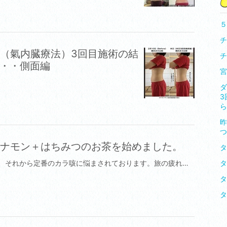
５
チ
（氣内臓療法）3回目施術の結
チ
・・・側面編
宮
ダ
3
ら
昨
つ
ナモン＋はちみつのお茶を始めました。
12月の初めにA型インフルエンザにかかって、それから定番のカラ咳に悩まされております。旅の疲れが出たのかなー。ちょっと、頑張りすぎたようです。体調が悪いとかならず強めの咳がでてくる。この定番の空咳、２年前の夏はいちばんひどかったからもう仕事をやめようと思ったくらいでした。それであちこちの病院に行ったり、施術所に行ったり、それがきっかけで再び、海外へ施術を学びに行くことになったのでした。昨年は、初春、初夏、秋と３度もチェンマイに行って、施術を習いながら、いろんな場所へリカバリーの施術を受けました。おかげさまでだいぶ体力ももどってきたかとおもったら、帰国してすぐにまさかのインフルエンザ。これでだいぶ消耗したようです。年末年始に有名温泉どころに行き、毎日温泉三昧の日々をすごしましたが、咳はよくならず、結局、病院に行って咳止めの処方箋をかいていただきました。そこで、このタイミングで前から試そうと思っていた「ショウガ＋セイロンシナモン＋はちみつ」のお茶を続けてみることにしました。ショウガのティーパックもセイロン製シナモンもチェンマイのベジタリアンセンターで購入していたものです。そして、今年一番（2026年始まったばかりですが）の私の中のヒット商品、無印良品の200mlのステンレス保温保冷ボトル1190円がめちゃくちゃ使える。要は、必要なものをポンといれといて好きな時に温かい、または、冷たいまま飲めるちょうどよいサイズ感が私にヒットしまして、これを使うのを楽しみに健康飲料を続けられそうな予感なわけです。飽きっぽい私がどれだけ続けられるかがポイントなので、お気に入りがあることはとても大切なのです。※ベジタリアンセンターとはチェンマイで修行しているセラピストは知らない人がいないくらい有名な有機の食品や製品を扱っているところです。しかもお安い。※成分にお詳しい方は、セイロン製シナモンの効能も有機栽培のショウガの効能もよくご存じだと思います。次回、詳しい内容を載せたいと思います。