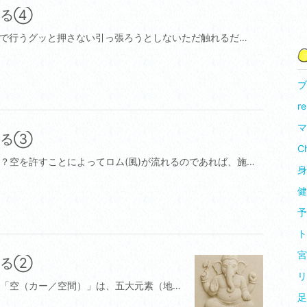
みる④
続きです。🪷 4.タッチは“意図を持たない手”で行うグッと押さない引っ張ろうとしないただ触れるだけでも、風は流れ出すこれは、「手で語らず、手で聴く」という感覚です。✅：「この手で何ができるか」ではなく「この手を通して何が起きてくるか」を観察する。🪷 5.「待つ」ことを恐れない風は無理に動かすものではありません。空が許されたとき、自然に風が動き始めるのです。相手の呼吸のペースに合わせる筋肉の緩むのを待つ反応が出るまで焦らない→ これこそが「空のリズム」に身を委ねる行為です。
ブ
re
マ
みる③
Ch
では、施術者は何をもって空の心とするのか？空を許すことによってロム(風)が流れるのであれば、施術者の視点と考え方はどうあるべきなのでしょうか。🪷 1.「整えようとしない心」を持つ❌：何とかしよう、効かせようという意図これは「風を押し込む行為」になり、空が詰まります。✅：「この人はすでに癒える力を持っている」→ 自然の流れを邪魔しないことが、「空を許す」ということです。🪷 2.相手を“問題”として見ない「この人は肩が悪い」「この人はストレスがある」このようなラベル付けは、施術者の心の中に**“空間のない関係”**を生みます。→ ✅：「今この瞬間、この人の存在を受け止める」評価せず、ただ“そこにいる”ことを尊ぶ態度が、空の始まりです。🪷 3.自分自身に“空”を持つ施術者自身の内側に空（スペース）がなければ、相手に空を開くことはできません。焦っている早く結果を出したい他人と比べている→ これらは自分の中の「空の欠如」です。✅：呼吸に意識を戻す吸って…今ここに戻る吐いて…余分な緊張を手放す→ まず自分が整っていることが、最も深い施術の土台です。次へ私は何も直さない私は整えないただこの場に空を開くだけそのとき、あなたの風は流れ出す
身
健
予
ト
宮
みる②
リ
タイ古式マッサージやタイ伝統医学における「空（カー／空間）」は、五大元素（地・水・火・風・空）のうちのひとつで、非常に深い意味を持ちます。🔶「空（アーカーサ）」の意味と働き✅ 身体的な意味：身体の内部空間を指します（例：口腔、鼻腔、肺、消化管、血管、関節の隙間など）。風や水、火の要素が通過・循環できるスペースとしての役割。✅ 精神的・エネルギー的な意味：空間＝「余白」「静寂」「心の余裕」を表す。「空」があることで、他の要素が調和して存在できるとされる。タイ古式の中では、「空」が整っていないと風や気が乱れるとも考えられる。🌀 「空」は、整えるものではなく「許すもの」他の要素（風・火・水・地）を整えることで、自然と「空」は生まれます。タイ古式マッサージは、身体の詰まりを取り除き、風が流れ、空間が回復することを目的としています。タイ古式における「空」は、身体の内なる空洞・余白・スペースであり、風や気が流れるための「場」。施術では、空を直接的に動かすのではなく、他のエネルギー要素を整えることで空を回復・拡張させる。身体と心の「スペース」を取り戻すことで、本来の健康とバランスが生まれます。空」を整えるのではなく「許す」とは？この考えの核心は以下のように整理できます：①空は物質ではなく“余白”「地・水・火・風」は何らかの実体や作用がある要素。しかし「空」は、それらが存在できる“余地”や“空間”であり、それ自体を直接整えることはできません。例：呼吸の通り道（空）を整えるために、風（気）を整える。②空はコントロールではなく「明け渡し」私たちは無意識に、身体や心を「管理しよう」「コントロールしよう」とします。しかし「空」は、そのコントロールを手放すことで、自然と“そこにある”もの。③空とは「何もない」のではなく「すべてが許される空間」タイ古式の考えでは、空＝何もない＝豊かであるという逆説的な意味を持ちます。仏教思想とも共鳴し、「空（スンニャー／สุญญา）」は、執着のない状態、ありのままを受け入れる状態と言える。受け入れる場」空があることで、感情・痛み・記憶・呼吸などあらゆる“風”が通れるようになる。呼吸を整えようとするよりも、呼吸に身をゆだねる筋肉を緩めようと意識するより、“力を抜くことを許す”例えば：呼吸を整えようとするよりも、呼吸に身をゆだねる筋肉を緩めようと意識するより、“力を抜くことを許す”❝空は結果であり、整えるのではなく、現れるもの❞
足