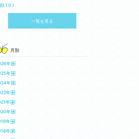
顔 ( 0 )
一覧を見る
月別
026
年
開
025
年
く
開
024
年
く
開
022
年
く
開
021
年
く
開
020
年
く
開
019
年
く
開
018
年
く
開