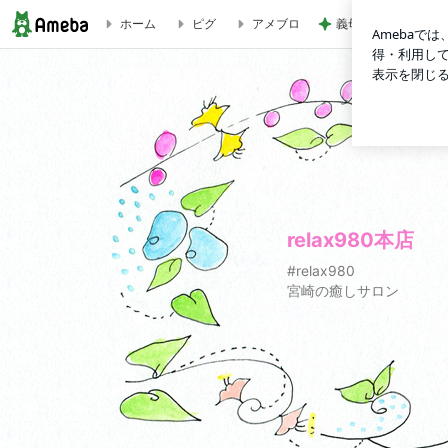
義母のお陰でウジウ
ホーム
ピグ
アメブロ
relax980本店
relax980本店
#relax980
宮崎の癒しサロン