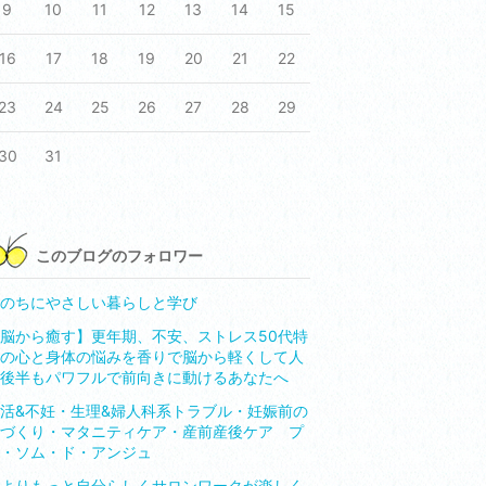
9
10
11
12
13
14
15
16
17
18
19
20
21
22
23
24
25
26
27
28
29
30
31
このブログのフォロワー
のちにやさしい暮らしと学び
脳から癒す】更年期、不安、ストレス50代特
の心と身体の悩みを香りで脳から軽くして人
後半もパワフルで前向きに動けるあなたへ
活&不妊・生理&婦人科系トラブル・妊娠前の
づくり・マタニティケア・産前産後ケア プ
・ソム・ド・アンジュ
よりもっと自分らしくサロンワークが楽しく