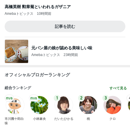
高橋英樹 勲章菊といわれるガザニア
Amebaトピックス
10時間前
記事を読む
元パン屋の娘が認める美味しい味
Amebaトピックス
23時間前
オフィシャルブロガーランキング
総合ランキング
すべて見る
1
2
3
市川團十郎白
小林麻央
だいたひかる
桃
クロ
猿