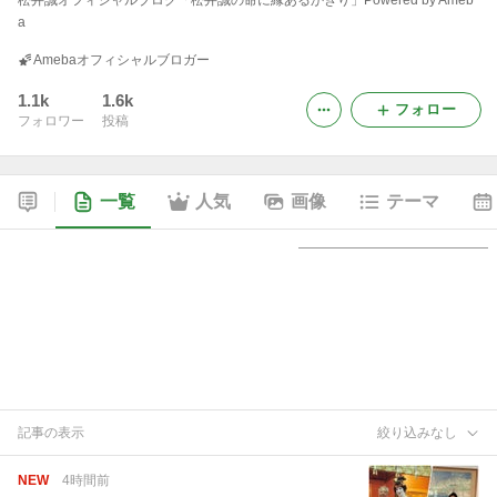
松井誠オフィシャルブログ「松井誠の命に縁あるかぎり」Powered by Ameb
a
Amebaオフィシャルブロガー
1.1k
1.6k
フォロー
フォロワー
投稿
一覧
人気
画像
テーマ
記事の表示
絞り込みなし
NEW
4時間前