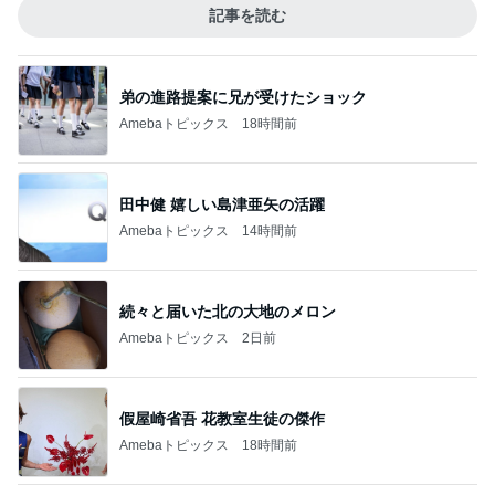
記事を読む
弟の進路提案に兄が受けたショック
Amebaトピックス
18時間前
田中健 嬉しい島津亜矢の活躍
Amebaトピックス
14時間前
続々と届いた北の大地のメロン
Amebaトピックス
2日前
假屋崎省吾 花教室生徒の傑作
Amebaトピックス
18時間前