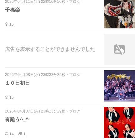
2026年04月11日(土) 22時16分50秒
・
ブログ
千穐楽
16
広告を表示することができませんでした
2026年04月08日(水) 23時33分25秒
・
ブログ
１０日初日
15
2026年04月07日(火) 23時23分29秒
・
ブログ
有難う^_^
14
1