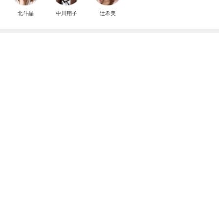
北斗晶
中川翔子
辻希美