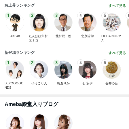
急上昇ランキング
すべて見る
1
2
3
4
5
AKB48
たんぽぽ川村
北村総一朗
北別府学
OCHA NORM
エミコ
A
新登場ランキング
すべて見る
1
2
3
4
5
BEYOOOOO
ゆうこりん
島倉りか
石 安伊
蒼井心音
NDS
Ameba殿堂入りブログ