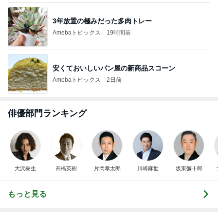
3年放置の極みだった多肉トレー
Amebaトピックス
19時間前
安くておいしいパン屋の新商品スコーン
Amebaトピックス
2日前
俳優部門ランキング
大沢樹生
高橋英樹
片岡孝太郎
川崎麻世
坂東彌十郎
もっと見る