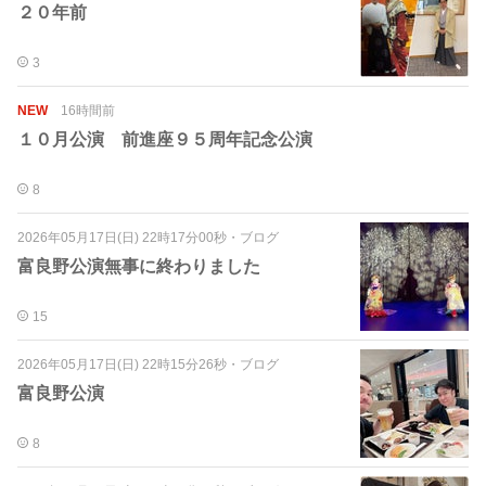
２０年前
3
NEW
16時間前
１０月公演 前進座９５周年記念公演
8
2026年05月17日(日) 22時17分00秒
・
ブログ
富良野公演無事に終わりました
15
2026年05月17日(日) 22時15分26秒
・
ブログ
富良野公演
8