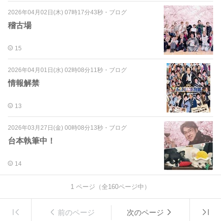
2026年04月02日(木) 07時17分43秒
・
ブログ
稽古場
15
2026年04月01日(水) 02時08分11秒
・
ブログ
情報解禁
13
2026年03月27日(金) 00時08分13秒
・
ブログ
台本執筆中！
14
1
ページ（全
160
ページ中）
前のページ
次のページ