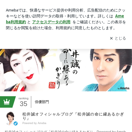
松井誠オフィシャルブログ「松井誠の命に縁あるかぎり」Pow
ered by Ameba
アプリをダウンロードして
ブログの更新通知
を受け取りまし
開く
ょう。
ranking
35
俳優部門
松井誠オフィシャルブログ「松井誠の命に縁あるかぎ
り」
Powered by Ameba