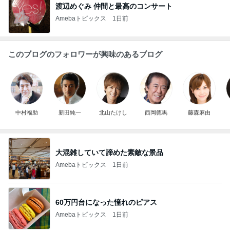
渡辺めぐみ 仲間と最高のコンサート
Amebaトピックス
1日前
このブログのフォロワーが興味のあるブログ
中村福助
新田純一
北山たけし
西岡德馬
藤森麻由
大混雑していて諦めた素敵な景品
Amebaトピックス
1日前
60万円台になった憧れのピアス
Amebaトピックス
1日前