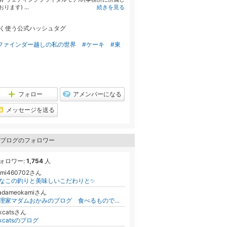
おります) ...
続きを見る
く使う公式ハッシュタグ
ファインダー越しの私の世界
#ケーキ
#東
フォロー
アメンバーになる
メッセージを送る
ブログのフォロワー
ォロワー:
1,754
人
umi460702さん
なこの釣りと美味しいこだわりと✨
adameokamiさん
料理家マダムおかみのブログ 食べるもので体を作ろう
kkcatsさん
kkcatsのブログ