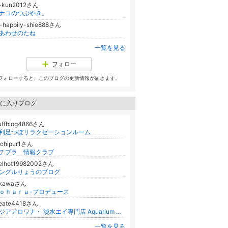
a-kun2012さん
ナコのつぶやき。
-happily-shie888さん
あわせのたね
一覧を見る
フォロー
フォローすると、このブログの更新情報が届きます。
に入りブログ
uffblog4866さん
利足つぼリラクゼーションルーム
uchipur1さん
チプラ 情報クラブ
eelhot19982002さん
ングルりょうのブログ
fkawaさん
ｏｈａｒａ-プロデュース
reate4418さん
アジアアロワナ・ 淡水エイ専門店 Aquarium CREATE
一覧を見る