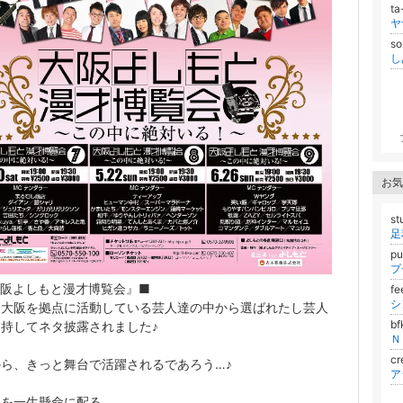
t
ヤ
so
し
お気
st
足
p
プ
大阪よしもと漫才博覧会』■
f
シ
は大阪を拠点に活動している芸人達の中から選ばれたし芸人
b
持してネタ披露されました♪
Ｎ
c
ら、きっと舞台で活躍されるであろう…♪
シを一生懸命に配る