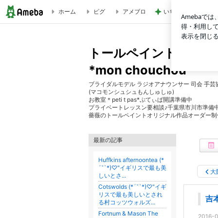
ホーム
ピグ
アメブロ
いちごを合わせ食べ
吉本芸人☆ニューフェイス～♪ | トールペイントまこ＊petit pa
トールペイントまこ＊pe
*mon chouchou *
ブライダルモデル ラジオアナウンサー 司会 手
(マコモンシュシュもんしゅしゅ)
お教室＊peti t pas*ぷてぃぱ開講準備中
プライベートレッスン要相談♪千葉県市川市準備
薔薇のトールペイントオリジナル作品オーダー制
最新の記事
Huffkins afternoontea (*
´˘`*)♡"イギリスで最も美
大
しいとさ...
Cotswolds (*´˘`*)♡"イギ
リスで最も美しいとされ
吉
る村コッツウォルズ...
Fortnum & Mason The
2016-0