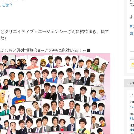
て
：
日常
よ
#
もとクリエイティブ・エージェンシーさんに招待頂き、観て
京
た♪
阪よしもと漫才博覧会8～この中に絶対いる！～■
この
フ
k
つ
m
r
r