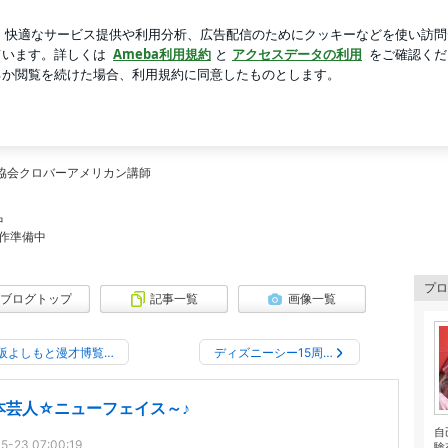
やすくしたジャム
芸能人ブログ
人気ブログ
新規登録
s*ぷてぃぱ～rose～が成長していくまでの道のブログ *mon cho
tit pas*ぷてぃぱ～rose～が成
芸協会クロバーアメリカン講師
中
作準備中
プロ
ブログトップ
記事一覧
画像一覧
阪よしもと漫才博覧…
ディズニーシー15周…
本芸人☆ニューフェイス～♪
自
5-23 07:00:19
験