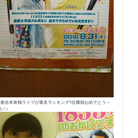
ネ座吉本単独ライブが署名ランキング1位獲得おめでとう～
^)／♪