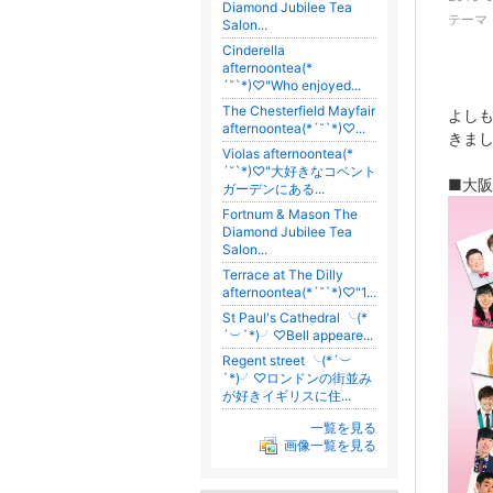
Diamond Jubilee Tea
テーマ
Salon...
Cinderella
afternoontea(*
´˘`*)♡"Who enjoyed...
The Chesterfield Mayfair
よし
afternoontea(*´˘`*)♡...
きまし
Violas afternoontea(*
´˘`*)♡"大好きなコベント
■大
ガーデンにある...
Fortnum & Mason The
Diamond Jubilee Tea
Salon...
Terrace at The Dilly
afternoontea(*´˘`*)♡"1...
St Paul's Cathedral ╰(*
´︶`*)╯♡Bell appeare...
Regent street ╰(*´︶
`*)╯♡ロンドンの街並み
が好きイギリスに住...
一覧を見る
画像一覧を見る