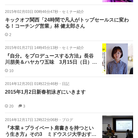
2015年02月03日 00時46分47秒
・
セミナー紹介
キックオフ関西「24時間で凡人がトップセールスに変わ
る！コーチング営業」林 健太郎さん
2
2015年01月27日 14時45分13秒
・
セミナー紹介
『自分。をプロデュースする方法』長谷
川朋美＆ハヤカワ五味 3月15日（日）開
催
10
2014年12月20日 01時22分46秒
・
日記
2015年1月2日新春初泳ぎにいきます
20
3
2014年12月17日 12時22分06秒
・
ブログ
『本業＋プライベート肩書きを持つとい
う生き方』その3 ミドウスジ大学おすす