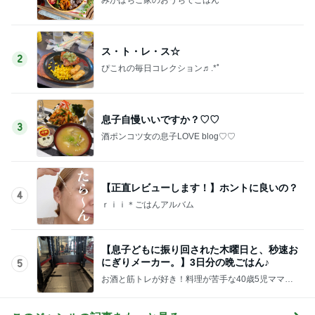
ス・ト・レ・ス☆
2
ぴこれの毎日コレクション♬.*ﾟ
息子自慢いいですか？♡♡
3
酒ポンコツ女の息子LOVE blog♡♡
【正直レビューします！】ホントに良いの？
4
ｒｉｉ＊ごはんアルバム
【息子どもに振り回された木曜日と、秒速お
にぎりメーカー。】3日分の晩ごはん♪
5
お酒と筋トレが好き！料理が苦手な40歳5児ママ主
婦のブログ♪リビング集合〜！！