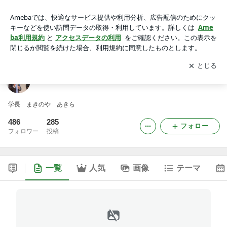
大阪ミドウスジ大学 学長 牧野谷 輝の日誌
アプリをダウンロードして
ブログの更新通知
を受け取りまし
開く
ょう。
大阪ミドウスジ大学 学長 牧野谷 輝の日誌
学長 まきのや あきら
486
285
フォロー
フォロワー
投稿
一覧
人気
画像
テーマ