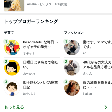
Amebaトピックス
10時間前
トップブロガーランキング
子育て
ファッション
1
1
kosodatefulな毎日 ～
妻です。ママです
オギャ子の暴走～
です。
オギャ子
eri.
2
2
日曜日は９時まで寝た
40代からの大人
い。
アルを品良く着こ
ファッションブロ
あべかわ
えりん
3
3
四十路シンパパの家族
銀の滴降る降るま
日記
に・・・
はやパパ
illallan
もっと見る