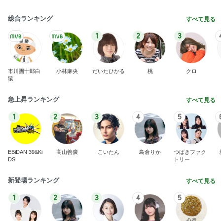
総合ランキング
すべて見る
1
2
3
市川團十郎白
小林麻央
だいたひかる
桃
クロ
猿
急上昇ランキング
すべて見る
1
2
3
4
5
EBiDAN 39&Ki
高山善廣
こいたん
島倉りか
つばきファク
DS
トリー
新登場ランキング
すべて見る
1
2
3
4
5