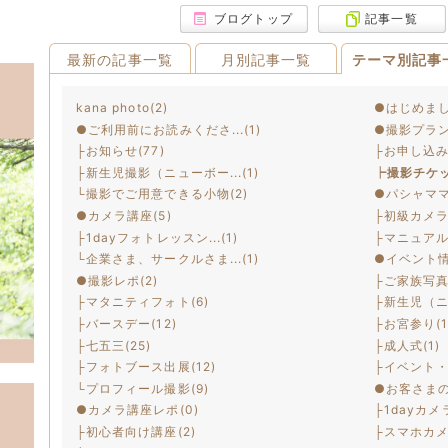
ブログトップ
記事一覧
最新の記事一覧
月別記事一覧
テーマ別記事
kana photo(2)
●はじめまし
●ご利用前にお読みくださ...(1)
●撮影プラン
├お知らせ(77)
├お申し込み〜
├新生児撮影（ニューボー...(1)
┝撮影チケッ
└撮影でご用意できる小物(2)
●パシャママ
●カメラ講座(5)
├初級カメラ
├1dayフォトレッスン...(1)
├マニュアルモ
└企業さま、サークルさま...(1)
●イベント情報
●撮影レポ(2)
├ご家族写真(
├マタニティフォト(6)
├新生児（ニ
├バースデー(12)
├お宮参り(1
├七五三(25)
├成人式(1)
├フォトブース出展(12)
├イベント・
└プロフィール撮影(9)
●お客さまの
●カメラ講座レポ(0)
├1dayカメ
├初心者向け講座(2)
├スマホカメ