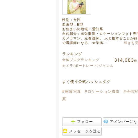
性別：
女性
血液型：
B型
お住まいの地域：
愛知県
自己紹介：出張撮影・ロケーションフォト専
カメラマン。元看護師。 人と接することが好
で看護師になる。大学病...
続きを
ランキング
314,083
全体ブログランキング
位
カメラ(ポートレート)ジャンル
よく使う公式ハッシュタグ
#家族写真
#ロケーション撮影
#子供
真
フォロー
アメンバーにな
メッセージを送る