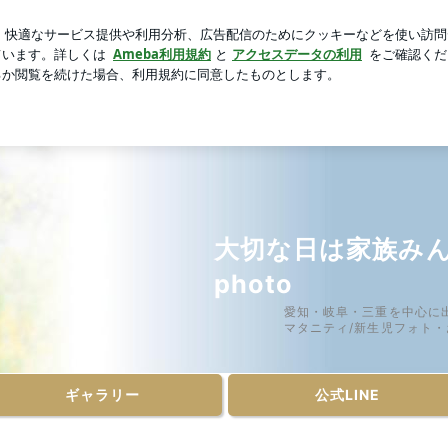
くさんのシフォンケーキ
芸能人ブログ
人気ブログ
新規登
o
大切な日は家族みん
photo
愛知・岐阜・三重を中心に
マタニティ/新生児フォト
ギャラリー
公式LINE