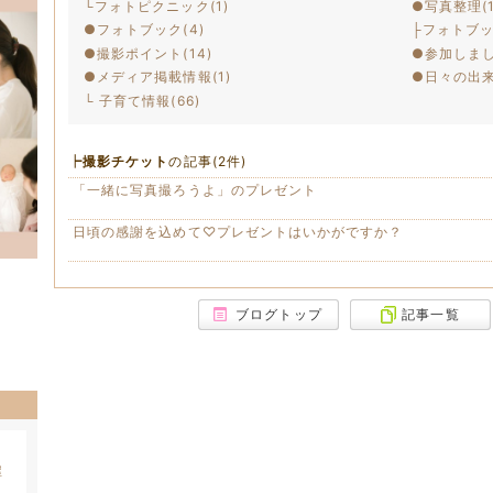
└フォトピクニック(1)
●写真整理(1
●フォトブック(4)
├フォトブッ
●撮影ポイント(14)
●参加しまし
●メディア掲載情報(1)
●日々の出来事
└ 子育て情報(66)
┝撮影チケット
の記事(
2
件)
「一緒に写真撮ろうよ」のプレゼント
日頃の感謝を込めて♡プレゼントはいかがですか？
ブログトップ
記事一覧
屋