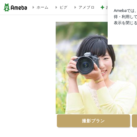
ホーム
ピグ
アメブロ
お米20kgとた
┝撮影チケット｜大切な日は家族みんなの写真を kana phot
撮影プラン