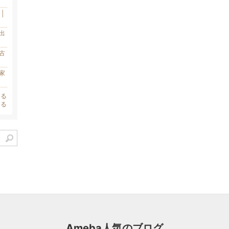
│
出
古
家
見る
見る
Ameba人気のブログ