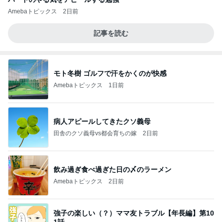
Amebaトピックス
2日前
記事を読む
モト冬樹 ゴルフで汗をかくのが快感
Amebaトピックス
1日前
病人アピールしてきたクソ義母
田舎のクソ義母vs都会育ちの嫁
2日前
飲み過ぎ食べ過ぎた日の〆のラーメン
Amebaトピックス
2日前
強子の楽しい（？）ママ友トラブル【年長編】第10
1話