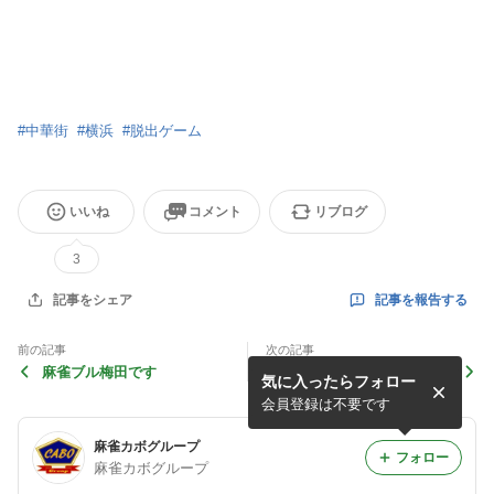
#
中華街
#
横浜
#
脱出ゲーム
いいね
コメント
リブログ
3
記事を報告する
記事をシェア
前の記事
次の記事
麻雀ブル梅田です
麻雀ブル中野店です✌︎('ω')✌︎
気に入ったらフォロー
会員登録は不要です
麻雀カボグループ
フォロー
麻雀カボグループ