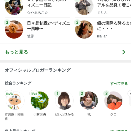
ィズニー日記
アルを品良く着こ
ファッションブロ
☆やまあこ☆
えりん
3
3
日々是甘露2〜ディズニ
銀の滴降る降るま
ー風味〜
に・・・
甘露
illallan
もっと見る
オフィシャルブロガーランキング
総合ランキング
すべて見る
1
2
3
市川團十郎白
小林麻央
だいたひかる
桃
クロ
猿