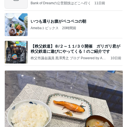
Bank of Dreamの公営競技はどこへ行く
11日前
いつも通りお腹がペコペコの朝
Amebaトピックス
20時間前
【秩父鉄道】８/２～１１/３０開催 ガリガリ君が
秩父鉄道に遊びにやってくる！のご紹介です
秩父市議会議員 黒澤秀之 ブログ Powered by Ame
10日前
ba