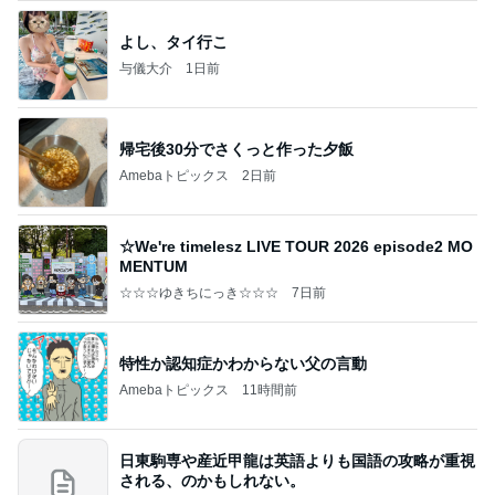
よし、タイ行こ
与儀大介
1日前
帰宅後30分でさくっと作った夕飯
Amebaトピックス
2日前
☆We're timelesz LIVE TOUR 2026 episode2 MO
MENTUM
☆☆☆ゆきちにっき☆☆☆
7日前
特性か認知症かわからない父の言動
Amebaトピックス
11時間前
日東駒専や産近甲龍は英語よりも国語の攻略が重視
される、のかもしれない。