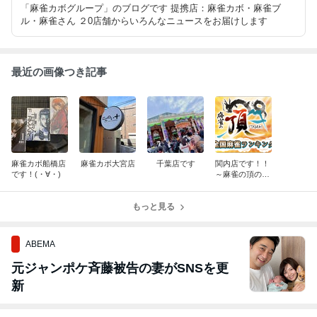
「麻雀カボグループ」のブログです 提携店：麻雀カボ・麻雀ブ
ル・麻雀さん ２0店舗からいろんなニュースをお届けします
最近の画像つき記事
麻雀カボ船橋店
麻雀カボ大宮店
千葉店です
関内店です！！
です！(・∀・)
～麻雀の頂のお
知らせ～
もっと見る
ABEMA
元ジャンポケ斉藤被告の妻がSNSを更
新