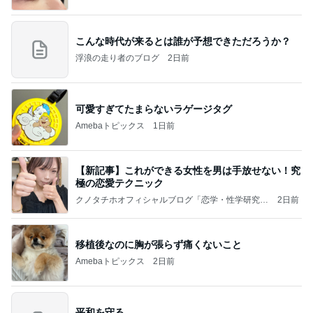
こんな時代が来るとは誰が予想できただろうか？
浮浪の走り者のブログ
2日前
可愛すぎてたまらないラゲージタグ
Amebaトピックス
1日前
【新記事】これができる女性を男は手放せない！究
極の恋愛テクニック
クノタチホオフィシャルブログ「恋学・性学研究
2日前
室」Powered by Ameba
移植後なのに胸が張らず痛くないこと
Amebaトピックス
2日前
平和を守る