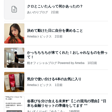
クロとこいたんって何かあったの？
あいのりブログ
2日前
決めて動けた日に自分を褒めること
Amebaトピックス
2日前
かっちちちちが来てくれた！おしゃれなものを持っ
て！
桃オフィシャルブログ Powered by Ameba
10日前
気分で使い分ける4本のお気に入り
Amebaトピックス
1日前
㊗️喜びを分け合える未来❣️”【この混沌の理由】”⽇
本も⾦融リセットの準備をしてます ””
あいすくりーむ『めるころ』
1時間前