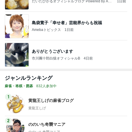
だいたひかるオフィシャルブログ Powered by Ame
1日前
ba
島袋寛子「幸せ者」芸能界からも祝福
Amebaトピックス
1日前
ありがとうございます
市川團十郎白猿オフィシャルB
4日前
ジャンルランキング
麻雀・将棋・囲碁
832人参加中
1
黄龍王しげの麻雀ブログ
黄龍王しげ
2
ののいち奇襲マニア
ののいち奇襲マニア