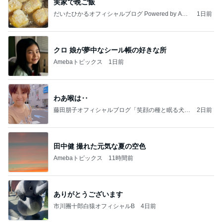
実家で晩ご飯
だいたひかるオフィシャルブログ Powered by Ame
1日前
ba
クロ 娘が夢中なシール帳の好きな所
Amebaトピックス
1日前
わあ喉は‥
藤田朋子オフィシャルブログ「笑顔の種と眠る犬」
2日前
Powered by Ameba
田中健 撮れた元気な夏の空色
Amebaトピックス
11時間前
ありがとうございます
市川團十郎白猿オフィシャルB
4日前