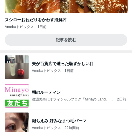
スシローおねだりをかわす海鮮丼
Amebaトピックス
1日前
記事を読む
夫が百貨店で遭った恥ずかしい目
Amebaトピックス
1日前
朝のルーティン
渡辺美奈代オフィシャルブログ「Minayo Land」P
2日前
owered by Ameba
堀ちえみ 好みなまつ毛パーマ
Amebaトピックス
22時間前