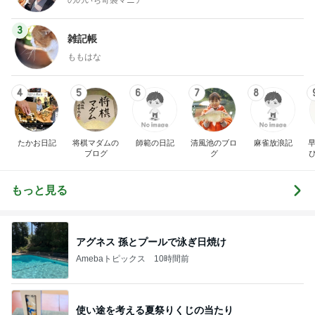
3
雑記帳
ももはな
4
5
6
7
8
たかお日記
将棋マダムの
師範の日記
清風池のブロ
麻雀放浪記
早
ブログ
グ
もっと見る
アグネス 孫とプールで泳ぎ日焼け
Amebaトピックス
10時間前
使い途を考える夏祭りくじの当たり