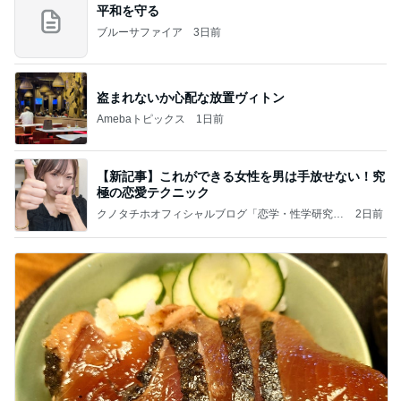
平和を守る
ブルーサファイア
3日前
盗まれないか心配な放置ヴィトン
Amebaトピックス
1日前
【新記事】これができる女性を男は手放せない！究
極の恋愛テクニック
クノタチホオフィシャルブログ「恋学・性学研究
2日前
室」Powered by Ameba