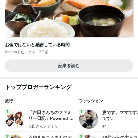
お金ではないと感謝している時間
Amebaトピックス
2日前
記事を読む
トップブロガーランキング
旅行
ファッション
1
1
「吉田さんちのファミ
妻です。ママです
リー日記」Powered b
です。
y Ameba 吉田さんファ
吉田さんファミリー
eri.
ミリーオフィシャルブ
ログ
2
2
☆やまあこ☆さんのデ
40代からの大人