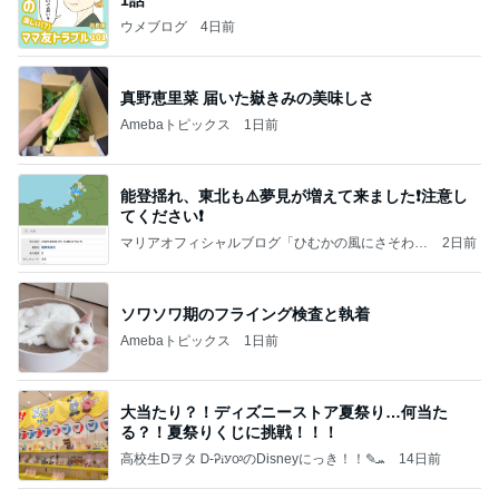
ウメブログ
4日前
真野恵里菜 届いた嶽きみの美味しさ
Amebaトピックス
1日前
能登揺れ、東北も⚠️夢見が増えて来ました❗️注意し
てください❗️
マリアオフィシャルブログ「ひむかの風にさそわれ
2日前
て」Powered by Ameba
ソワソワ期のフライング検査と執着
Amebaトピックス
1日前
大当たり？！ディズニーストア夏祭り…何当た
る？！夏祭りくじに挑戦！！！
高校生Dヲタ Ꭰ-ᎮꭵꭹꭴのDisneyにっき！！✎ܚ
14日前