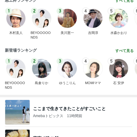
急上昇ランキング
すべて見る
1
2
3
4
5
木村直人
BEYOOOOO
美川憲一
吉岡淳
水森かおり
NDS
新登場ランキング
すべて見る
1
2
3
4
5
BEYOOOOO
島倉りか
ゆうこりん
MOMIママ
石 安伊
NDS
ここまで生きてきたことがすごいこと
Amebaトピックス
11時間前