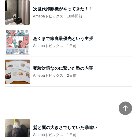
次世代掃除機がやってきた！！
Amebaトピックス
18時間前
あくまで家庭最優先という主張
Amebaトピックス
1日前
受験対策なのに驚いた塾の内容
Amebaトピックス
2日前
鷲と鷹の大きさでしていた勘違い
Amebaトピックス
1日前
明日への緊張と不安と穏やかな心
Amebaトピックス
2日前