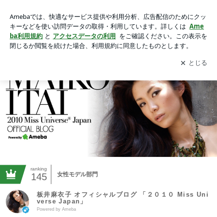
板井麻衣子 オフィシャルブログ 「２０１０ Miss Universe Jap
an」 Powered by Ameba
アプリをダウンロードして
ブログの更新通知
を受け取りまし
開く
ょう。
ranking
女性モデル部門
145
板井麻衣子 オフィシャルブログ 「２０１０ Miss Uni
verse Japan」
Powered by Ameba