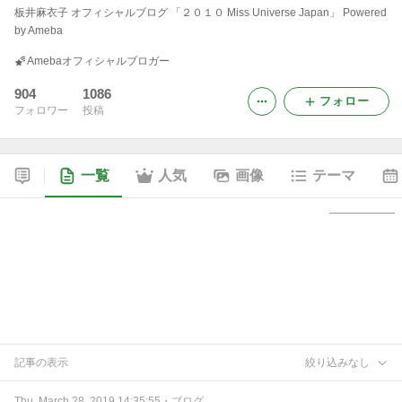
板井麻衣子 オフィシャルブログ 「２０１０ Miss Universe Japan」 Powered
by Ameba
Amebaオフィシャルブロガー
904
1086
フォロー
フォロワー
投稿
一覧
人気
画像
テーマ
記事の表示
絞り込みなし
Thu, March 28, 2019 14:35:55
・
ブログ