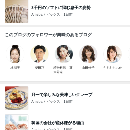
3千円のソフトに悩む息子の姿勢
Amebaトピックス
1日前
このブログのフォロワーが興味のあるブログ
柊瑠美
柴田巧
精神科医 髙
山田佳子
うえむらちか
木希奈
月一で楽しみな美味しいクレープ
Amebaトピックス
1日前
韓国の会社が産休嫌がる理由
Amebaトピックス
1日前