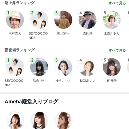
急上昇ランキング
すべて見る
1
2
3
4
5
木村直人
BEYOOOOO
美川憲一
吉岡淳
水森かおり
NDS
新登場ランキング
すべて見る
1
2
3
4
5
BEYOOOOO
島倉りか
ゆうこりん
MOMIママ
石 安伊
NDS
Ameba殿堂入りブログ