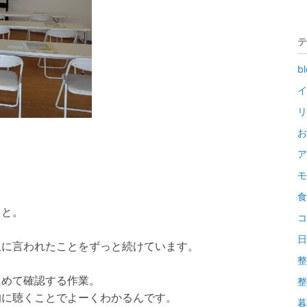
テ
bl
イ
リ
お
ア
モ
食
こと。
コ
日
生に言われたことをずっと続けています。
整
ためて確認する作業。
整
的に聴くことでよーくわかるんです。
暮