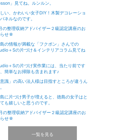
esson」見てね。ルンルン。
しい、かわいい女子DIY！木製デコレーショ
パネルなのです。
月の整理収納アドバイザー２級認定講座のお
知らせ☆
島の情報が満載な「フクポン」さんでの
tudio＋Sの片づけ＆インテリアコラム見てね
☆
tudio＋Sの片づけ実作業には、当たり前です
、簡単なお掃除も含まれます♪
意識」の高い法人様は目指すところが違うん
。
島に片づけ男子が増えると、徳島の女子はと
ても嬉しいと思うのです。
月の整理収納アドバイザー２級認定講座のお
知らせ☆
一覧を見る