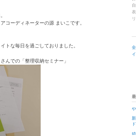
自
表
案。
リ
アコーディネーターの源 まいこです。
タイトな毎日を過ごしておりました。
全
イ
クさんでの「整理収納セミナー」
最
や
新
s