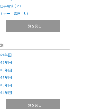
仕事現場 ( 2 )
ミナー・講座 ( 8 )
一覧を見る
別
021
年
開
019
年
く
開
018
年
く
開
016
年
く
開
015
年
く
開
014
年
く
開
く
一覧を見る