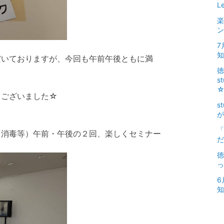
L
楽
ン
7
だいておりますが、今回も午前午後ともに満
徳
s
うございました☆
s
が
「
・消毒等）午前・午後の２回、楽しくセミナー
だ
徳
っ
6