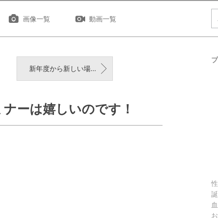
画像一覧
動画一覧
プ
新年度から新しい場所でスタート！整理収納アドバイザー２級認定講座開講のお知らせ☆
ミナーは嬉しいのです！
性
誕
血
お