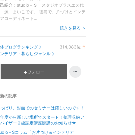
己紹介：
studio＋Ｓ スタジオプラスエス代
 源 まいこです。 徳島で、片づけとインテ
アコーディネート...
続きを見る ＞
体ブログランキング
314,083
位
↑
ラ
ンテリア・暮らしジャンル
ン
キ
ン
フォロー
グ
上
昇
新の記事
っぱり、対面でのセミナーは嬉しいのです！
年度から新しい場所でスタート！整理収納ア
ドバイザー２級認定講座開講のお知らせ☆
tudio＋Sコラム「お片づけ＆インテリア