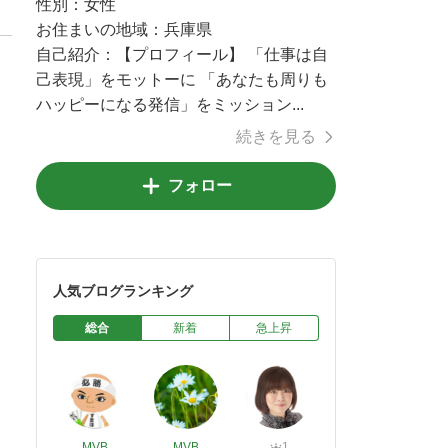
性別：
女性
お住まいの地域：
兵庫県
自己紹介：
【プロフィール】 「仕事は自
己表現」をモットーに 「あなたも周りも
ハッピーになる発信」をミッション...
続きを見る
フォロー
人気ブログランキング
総合
新着
急上昇
MVB
MVB
1