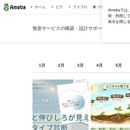
クロ 娘が夢中なシ
ホーム
ピグ
アメブロ
2026年8月の画像｜無形サービスの構築・設計サポート/セラ
無形サービスの構築・設計サポート/セラピス
1
月
2
月
3
月
4
月
5
月