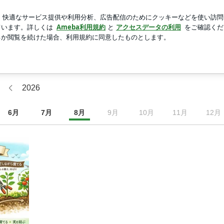
ール帳の好きな所
新規登録
芸能人ブログ
人気ブログ
ピスト·カウンセラー·講師のための起業スタート＆オンライン化
ト·カウンセラー·講師のための起業スタート＆オンライン化サポ
2026
6
月
7
月
8
月
9
月
10
月
11
月
12
月