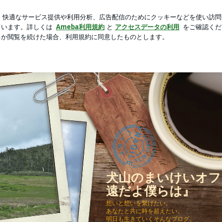
分からないテスト
芸能人ブログ
人気ブログ
新規登録
犬山のまいけいオフ
遠だよ僕らは』
想いと想いを繋げたい。
あなたと共に時を超えたい。
明日も生きていくそんなブログ。