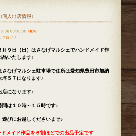
の個人出店情報♪
8-08 00:00:00
NEW !
：
ブログ
８月９日（日）はさなげマルシェでハンドメイド作
出品いたします♪
はさなげマルシェ駐車場で住所は愛知県豊田市加納
大坪５７になります♪
出店になります♪
時間は１０時～１５時です♪
、遊びにお越しくださいませ♪
ンドメイド作品を６割ほどでの出品予定です