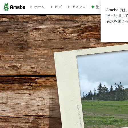
ホーム
ピグ
アメブロ
塾での初めての訳が
犬山のまいけいオフィシャルブログ『永遠だよ僕らは』