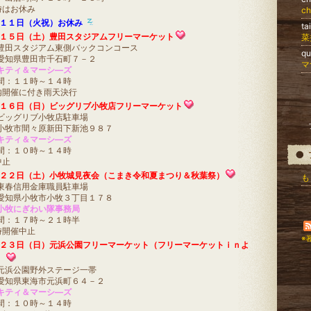
時はお休み
ch
１１日（火祝）お休み
t
１５日（土）豊田スタジアムフリーマーケット
菜
豊田スタジアム東側バックコンコース
q
愛知県豊田市千石町７－２
マ
キティ＆マーシ―ズ
間：１１時～１４時
内開催に付き雨天決行
１６日（日）ビッグリブ小牧店フリーマーケット
ビッグリブ小牧店駐車場
小牧市間々原新田下新池９８７
キティ＆マーシ―ズ
間：１０時～１４時
中止
２２日（土）小牧城見夜会（こまき令和夏まつり＆秋葉祭）
も
東春信用金庫職員駐車場
愛知県小牧市小牧３丁目１７８
小牧にぎわい隊事務局
間：１７時～２１時半
時開催中止
※
２３日（日）元浜公園フリーマーケット（フリーマーケットｉｎよ
）
元浜公園野外ステージ一帯
愛知県東海市元浜町６４－２
キティ＆マーシ―ズ
間：１０時～１４時