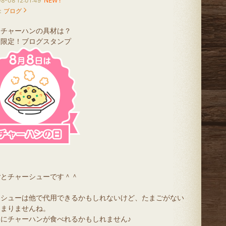
8-08 12:01:49
NEW !
：
ブログ
なチャーハンの具材は？
日限定！ブログスタンプ
ごとチャーシューです＾＾
ーシューは他で代用できるかもしれないけど、たまごがない
とまりませんね。
日にチャーハンが食べれるかもしれません♪