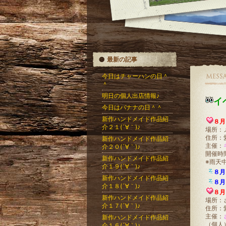
最新の記事
今日はチャーハンの日＾
＾
明日の個人出店情報♪
イ
今日はバナナの日＾＾
新作ハンドメイド作品紹
８月
介２１(´∀｀)♪
場所：
住所：
新作ハンドメイド作品紹
主催：
介２０(´∀｀)♪
開催時
新作ハンドメイド作品紹
※雨天
介１９(´∀｀)♪
８月
新作ハンドメイド作品紹
８月
介１８(´∀｀)♪
８月
新作ハンドメイド作品紹
場所：
介１７(´∀｀)♪
住所：
主催：
新作ハンドメイド作品紹
（個人
介１６(´∀｀)♪