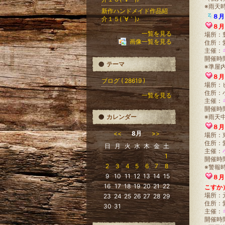
※雨天
新作ハンドメイド作品紹
８月
介１５(´∀｀)♪
８月
一覧を見る
場所：
画像一覧を見る
住所：
主催：
開催時
テーマ
※準屋
８月
ブログ ( 28619 )
場所：
住所：
一覧を見る
主催：
開催時
カレンダー
※雨天
８月
<<
8月
>>
場所：
住所：
日
月
火
水
木
金
土
主催：
1
開催時
2
3
4
5
6
7
8
※警報
9
10
11
12
13
14
15
８月
16
17
18
19
20
21
22
こすか
場所：
23
24
25
26
27
28
29
住所：
30
31
主催：
開催時