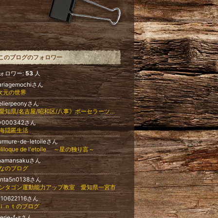
このブログのフォロワー
ォロワー:
53
人
ariagemochiさん
次元の世界
elierpeonyさん
《愛知県/名古屋/昭和区/八事》ポーセラーツサロン❇︎atelier peony（アトリエ ピオニー）rika
v000342さん
海隠匿生活
rmure-de-letoileさん
oliloque de l'etoile ～星の独り言～
inamansakuさん
なのブログ
enta5n0138さん
ンタゴン運動能力アップ教室 愛知県一宮市
310622116さん
ｉｎｔのブログ
erie-f-sさん