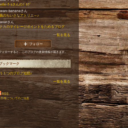
erie-f-sさんのﾌﾞﾛｸﾞ
aiwan-bananaさん
摘のちいさなアトリエ～♪
uaoarさん
ナカのマイレージポイントをためるブログ
一覧を見る
フォロー
フォローすると、このブログの更新情報が届きます。
ブックマーク
う１つのブログ始動♪
一覧を見る
RSS
著作権についてのご注意