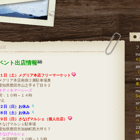
フ
in
4
ベント出店情報
at
１日（土）メグリア本店フリーマーケット
w
メグリア本店南側２層駐車場奥
東
愛知県豊田市山之手８丁目９２
キティ＆マーシ―ズ
mu
間：１０時～１４時
S
中止
s
２日（日）お休み
し
８日（土）お休み
p
９日（日）さなげマルシェ（個人出店）
ペ
さなげマルシェ駐車場
2
愛知県豊田市加納町西大坪５７
M
さなげマルシェ
）出店時間：１０時～１５時
ch