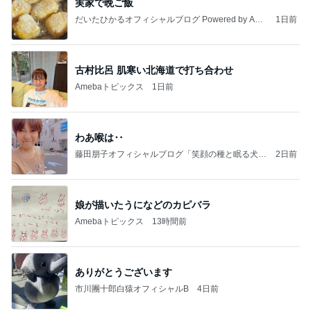
実家で晩ご飯
だいたひかるオフィシャルブログ Powered by Ame
1日前
ba
古村比呂 肌寒い北海道で打ち合わせ
Amebaトピックス
1日前
わあ喉は‥
藤田朋子オフィシャルブログ「笑顔の種と眠る犬」
2日前
Powered by Ameba
娘が描いたうになどのカピバラ
Amebaトピックス
13時間前
ありがとうございます
市川團十郎白猿オフィシャルB
4日前