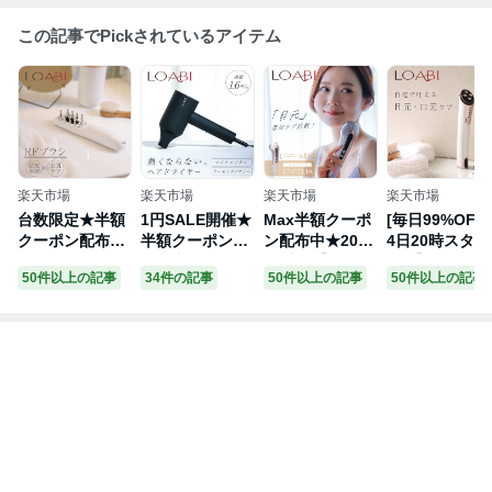
この記事でPickされているアイテム
楽天市場
楽天市場
楽天市場
楽天市場
台数限定★半額
1円SALE開催★
Max半額クーポ
[毎日99%OFF
クーポン配布中
半額クーポンも
ン配布中★20日
4日20時スター
9日20:00-23:59
配布中！19日2
20時～【LOABI
ト]【LOABI / 
50件以上の記事
34件の記事
50件以上の記事
50件以上の記事
【LOABI】 RF
0:00-21:59【L
/ ロアビ公式】
アビ公式】 美
ブラシ 美顔器
OABI】 ドライ
美顔器 ems リ
器 目元 たるみ 
リフトアップ E
ヤー ヘアドライ
フトアップ 目元
ms リフトアッ
MS 頭皮 頭皮マ
ヤー マイナスイ
しわ イオン導入
プ ほうれい線
ッサージ 頭皮マ
オン イオンドラ
led美顔器 美容
目元ケア 美容
ッサージ器 頭皮
イヤー 大風量
家電 美容 引き
電 目元マッサ
ケア頭皮ブラシ
速乾 1200w 美
締め 目元ケア
ジャー アイマ
デンキバリブラ
容家電 プレゼン
ほうれい線 たる
サージャー ア
シ 電気バリブラ
ト 誕生日 ギフ
み rf プレゼント
ケア 目元エス
シ プレゼント
ト
【Espelia エス
【Miravus ミ
ホワイトデー
ペリア】
ヴァス】