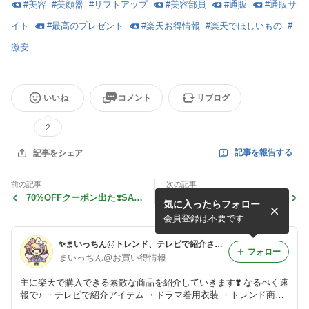
#
美容
#
美顔器
#
リフトアップ
#
美容部員
#
通販
#
通販サ
イト
#
最高のプレゼント
#
楽天お得情報
#
楽天でほしいもの
#
激安
いいね
コメント
リブログ
2
記事を報告する
記事をシェア
前の記事
次の記事
70%OFFクーポン出た❣️SAIS
発表！2022年度ふるさと納
気に入ったらフォロー
ON DE PAPILLON のオシャ
税の寄付額ランキング上位自
レな服が激安
治体❣️
会員登録は不要です
✨まいっちん@トレンド、テレビで紹介された商品、ドラマ衣装などお買い得情報✨
フォロー
まいっちん@お買い得情報
主に楽天で購入できる素敵な商品を紹介していきます❣️ なるべく速
報で♪ ・テレビで紹介アイテム ・ドラマ着用衣装 ・トレンド商品
・セールお得商品 楽天、Amazonの適格販売により収入を得ていま