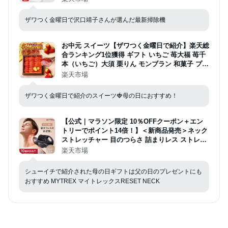
ザワつく金曜日で沢口靖子さんが選んだ最新掃除機
お中元 スイーツ【ザワつく金曜日で紹介】楽天総
合ランキング1位獲得 ギフト いちご 苺大福 苺千
本（いちご）大須 栗りん モンブラン 和菓子 プレ
ゼント いちご大福 贈り物 SNS映え 手土産 TV
楽天市場
ザワつく金曜日で紹介のスイーツ🍓母の日におすすめ！
【公式｜マラソン限定 10％OFFクーポン＋エン
トリーでポイント14倍！】＜新商品発売＞ネック
ストレッチャー 目のつらさ 詰まりレス ストレー
トネック【 温熱 × EMS × 強牽引 】ネックマッサ
楽天市場
ージャー 首 ems EMS 電動 MYTREX RESET N
ECK 首マッサージ 寝ながら ストレッチ
シューイチで紹介された母の日ギフトは父の日のプレゼントにも
おすすめ MYTREX マイトレックスRESET NECK