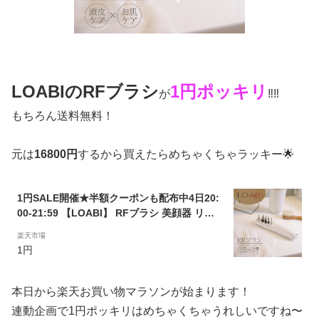
LOABIのRFブラシ
1円ポッキリ
が
‼️‼️
もちろん送料無料！
元は
16800円
するから買えたらめちゃくちゃラッキー🌟
1円SALE開催★半額クーポンも配布中4日20:
00-21:59 【LOABI】 RFブラシ 美顔器 リフ
トアップ EMS 頭皮 頭皮マッサージ 頭皮マッ
楽天市場
サージ器 頭皮ケア頭皮ブラシ デンキバリブラ
1円
シ 電気バリブラシ プレゼント ホワイトデー
本日から楽天お買い物マラソンが始まります！
連動企画で1円ポッキリはめちゃくちゃうれしいですね〜