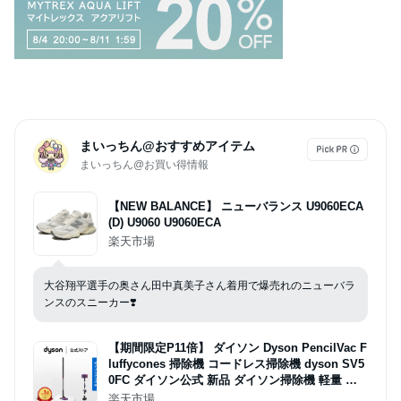
まいっちん@おすすめアイテム
まいっちん@お買い得情報
【NEW BALANCE】 ニューバランス U9060ECA
(D) U9060 U9060ECA
楽天市場
大谷翔平選手の奥さん田中真美子さん着用で爆売れのニューバラ
ンスのスニーカー❣️
【期間限定P11倍】 ダイソン Dyson PencilVac F
luffycones 掃除機 コードレス掃除機 dyson SV5
0FC ダイソン公式 新品 ダイソン掃除機 軽量 強
力 吸引 コードレススリムクリーナー
楽天市場