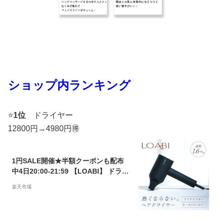
ショップ内ランキング
⭐️
1位
ドライヤー
12800円→4980円🉐
1円SALE開催★半額クーポンも配布
中4日20:00-21:59 【LOABI】 ドライ
ヤー ヘアドライヤー 速乾ドライヤー
楽天市場
マイナスイオン イオンドライヤー 大
風量 速乾 サラサラ 誕生日 プレゼント
旅行用 軽量 サラサラ髪