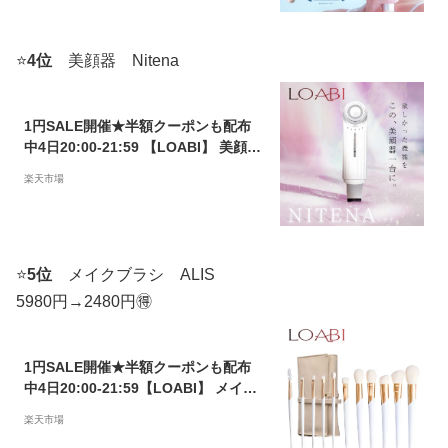
レゼント 美容家電 美容 【Linos リノ
ス 】
⭐️
4位
美顔器
Nitena
1円SALE開催★半額クーポンも配布
中4日20:00-21:59 【LOABI】 美顔器
リフトアップ EMS ほうれい線 たるみ
楽天市場
ウォーターピーリング 超音波 毛穴 毛
穴ケア 目元 rf マイクロカレント プレ
ゼント 小顔 美肌 美容家電 【Nitena
ニテナ】
⭐️
5位
メイクブラシ
ALIS
5980円→2480円🉐
1円SALE開催★半額クーポンも配布
中4日20:00-21:59【LOABI】 メイク
ブラシ メイクブラシセット ケース 可
楽天市場
愛い メイク道具 持ち運び プレゼント