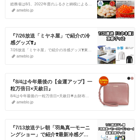
総務省は8/1、2022年度のふるさと納税による寄付額が9654億円と、前年度比16%増えたと発表❣️寄付件数は17%増の5184万件で過去最高✨寄付額ラン…
ameblo.jp
『7/26放送「ミヤネ屋」で紹介の冷
感グッズ❣️』
7/26放送「ミヤネ屋」で紹介の冷感グッズ❣️東京・江東区 東京ビッグサイトで行われいている「猛暑対策展」からの中継で紹介された冷感グッズです！！⭐️空調ベッ…
ameblo.jp
『8/4は今年最後の【金運アップ】一
粒万倍日×天赦日』
8/4は今年最後の一粒万倍日×天赦日🌟お財布を新調して金運アップしましょ⤴️2023年秋冬新作のお財布を集めてみました❣️今なら先着777円OFFクーポンや…
ameblo.jp
『7/13放送テレ朝「羽鳥真一モーニ
ングショー」で紹介❣️最新冷感グッ