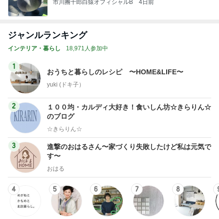
市川團十郎白猿オフィシャルB
4日前
ジャンルランキング
インテリア・暮らし
18,971人参加中
1
おうちと暮らしのレシピ 〜HOME&LIFE〜
yuki (ドキ子）
2
１００均・カルディ大好き！食いしん坊☆きらりん☆
のブログ
☆きらりん☆
3
進撃のおはるさん〜家づくり失敗したけど私は元気で
す〜
おはる
4
5
6
7
8