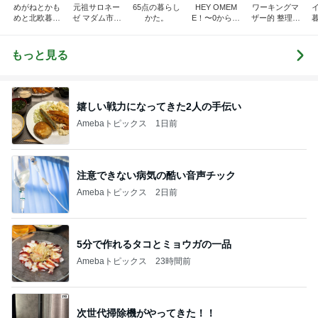
めがねとかも
元祖サロネー
65点の暮らし
HEY OMEM
ワーキングマ
めと北欧暮ら
ゼ マダム市川
かた。
E！〜0からの
ザー的 整理収
し
のほのぼのブ
家づくり〜
納 ＆ 北欧イン
ログ
テリア
もっと見る
嬉しい戦力になってきた2人の手伝い
Amebaトピックス
1日前
注意できない病気の酷い音声チック
Amebaトピックス
2日前
5分で作れるタコとミョウガの一品
Amebaトピックス
23時間前
次世代掃除機がやってきた！！