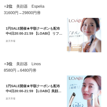
⭐️
2位
美顔器
Espelia
31600円→29800円🉐
1円SALE開催★半額クーポンも配布
中4日20:00-21:59 【LOABI】 リフト
アップ 美顔器 ems 超音波 目元 rf 超
楽天市場
音波美顔器 毛穴ケア 目元ケア イオン
導入 LED ほうれい線 たるみ プレゼン
ト 誕生日 美容家電 美容 【Espelia エ
スペリア】
⭐️
3位
美顔器
Linos
8580円→6480円🉐
1円SALE開催★半額クーポンも配布
中4日20:00-21:59 【LOABI】美顔器
リフトアップ ems 目元 たるみ ほうれ
楽天市場
い線 rf アイマッサージャー 美肌 保湿
目元マッサージ 目元エステ 誕生日 プ