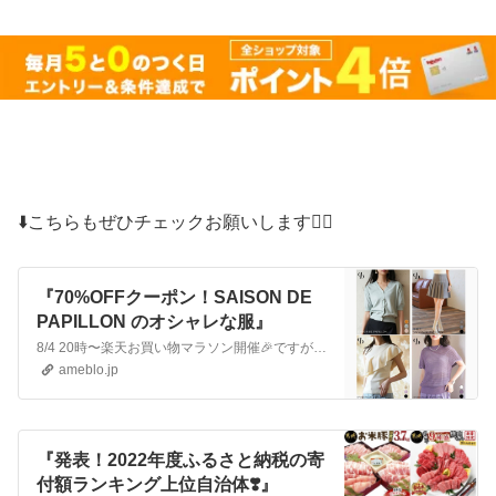
⬇️こちらもぜひチェックお願いします🙇‍♀️
『70%OFFクーポン！SAISON DE
PAPILLON のオシャレな服』
8/4 20時〜楽天お買い物マラソン開催🎉ですが！！もうSAISON DE PAPILLONで70%OFFクーポンが発行されました🉐気に入った商品は売り切れ…
ameblo.jp
『発表！2022年度ふるさと納税の寄
付額ランキング上位自治体❣️』