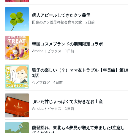
病人アピールしてきたクソ義母
田舎のクソ義母vs都会育ちの嫁
2日前
韓国コスメブランドの期間限定コラボ
Amebaトピックス
1日前
強子の楽しい（？）ママ友トラブル【年長編】第10
1話
ウメブログ
4日前
頂いた甘じょっぱくて大好きなお土産
Amebaトピックス
1日前
能登揺れ、東北も⚠️夢見が増えて来ました❗️注意し