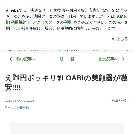
え⁉️1円ポッキリ❣️LOABIの美顔器が激安‼️‼️ | ✨まいっちん@ト
レンド、テレビで紹介された商品、ドラマ衣装などお買い得情
アプリをダウンロードして
ブログの更新通知
を受け取りまし
開く
報✨
ょう。
✨まいっちん@トレンド、テレビで紹
フォロー
介された商品、ドラマ衣装などお買
い得情報✨
前の記事へ
一覧
次の記事へ
え⁉️1円ポッキリ❣️LOABIの美顔器が激
安‼️‼️
2023-08-04 02:52:02
テーマ：
お得商品