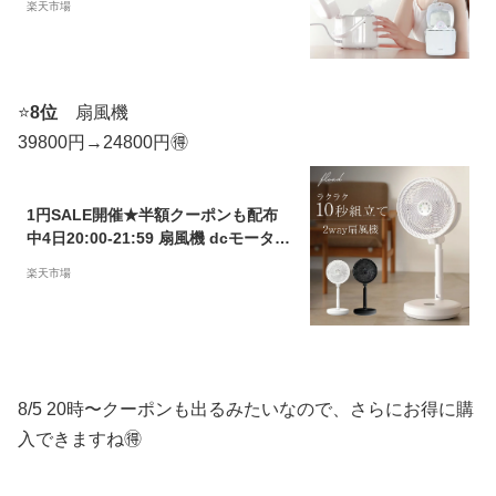
楽天市場
DELIS マデリス】フェイシャルスチ
ーマー LED 毛穴 保湿 乾燥 毛穴ケア
微粒子ミスト 乾燥肌 デコルテ プレゼ
ント 母の日
⭐️
8位
扇風機
39800円→24800円🉐
1円SALE開催★半額クーポンも配布
中4日20:00-21:59 扇風機 dcモーター
コードレス 折りたたみ 温度センサー
楽天市場
dc リビング扇風機 サーキュレーター
サーキュレーター扇風機 リビング お
しゃれ リモコン 左右首振り
8/5 20時〜クーポンも出るみたいなので、さらにお得に購
入できますね🉐