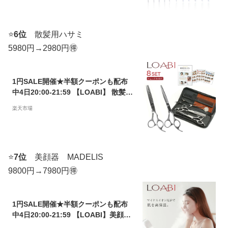
おしゃれ 化粧ブラシ 【ALIS アリス】
アイシャドウブラシ コンシーラーブ
ラシ チークブラシ シェーディングブ
ラシ
⭐️
6位
散髪用ハサミ
5980円→2980円🉐
1円SALE開催★半額クーポンも配布
中4日20:00-21:59 【LOABI】 散髪
はさみ 散髪用はさみ すきばさみ スキ
楽天市場
バサミ セルフカット ヘアカット 髪切
りはさみ 子供用 大人用 家庭用 プロ用
美容師用 初心者用
⭐️
7位
美顔器
MADELIS
9800円→7980円🉐
1円SALE開催★半額クーポンも配布
中4日20:00-21:59 【LOABI】美顔器
スチーマー フェイススチーマー【MA