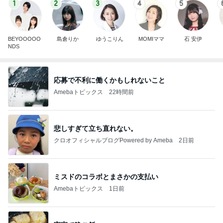
1
2
3
4
5
BEYOOOOO
島倉りか
ゆうこりん
MOMIママ
石 安伊
NDS
応募で不利に働くかもしれないこと
Amebaトピックス
22時間前
悲しすぎて立ち直れない。
クロオフィシャルブログPowered by Ameba
2日前
ミスドのコラボとまさかの支払い
Amebaトピックス
1日前