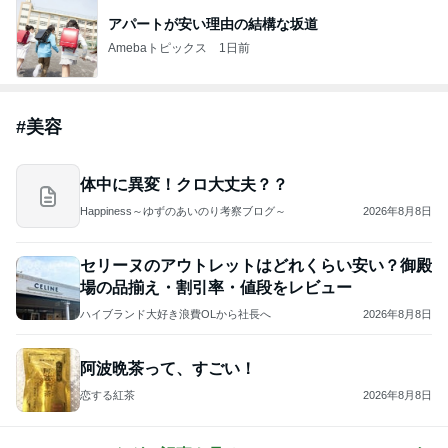
アパートが安い理由の結構な坂道
Amebaトピックス
1日前
#
美容
体中に異変！クロ大丈夫？？
Happiness～ゆずのあいのり考察ブログ～
2026年8月8日
セリーヌのアウトレットはどれくらい安い？御殿
場の品揃え・割引率・値段をレビュー
ハイブランド大好き浪費OLから社長へ
2026年8月8日
阿波晩茶って、すごい！
恋する紅茶
2026年8月8日