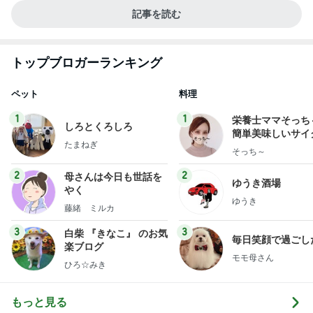
記事を読む
トップブロガーランキング
ペット
料理
1
1
栄養士ママそっち
しろとくろしろ
簡単美味しいサイ
たまねぎ
献立
そっち～
2
2
母さんは今日も世話を
ゆうき酒場
やく
ゆうき
藤緒 ミルカ
3
3
白柴 『きなこ』 のお気
毎日笑顔で過ごし
楽ブログ
モモ母さん
ひろ☆みき
もっと見る