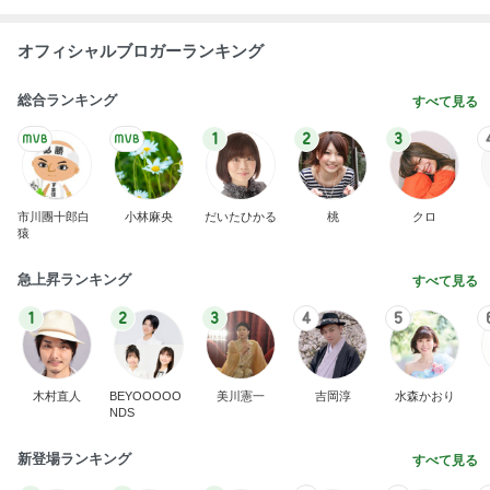
オフィシャルブロガーランキング
総合ランキング
すべて見る
1
2
3
市川團十郎白
小林麻央
だいたひかる
桃
クロ
猿
急上昇ランキング
すべて見る
1
2
3
4
5
木村直人
BEYOOOOO
美川憲一
吉岡淳
水森かおり
NDS
新登場ランキング
すべて見る