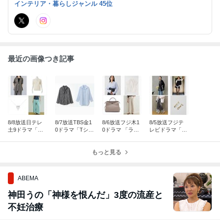
インテリア・暮らしジャンル 45位
す
最近の画像つき記事
8/8放送日テレ
8/7放送TBS金1
8/6放送フジ木1
8/5放送フジテ
土9ドラマ「告
0ドラマ「Tシャ
0ドラマ 「ラス
レビドラマ「To
白-25年目の秘
ツが乾くまで」
トノート」第5
kyo middle 30」
密-」 第5話【岡
第5話【蒼井優
話【内田有紀 衣
第3話【のん 衣
崎紗絵 衣装】
衣装】
もっと見る
装】
装】
ABEMA
神田うの「神様を恨んだ」3度の流産と
不妊治療