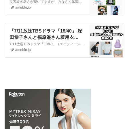
ズ』
災害級の暑さが続いてますが、みなさん体調は大丈夫ですか？猛暑日の熱中症対策にもなるひんやりグッズがテレビで紹介されていました🧊7/13放送テレ朝「羽鳥真一モー…
ameblo.jp
『7/11放送TBSドラマ「18/40」 深
田恭子さんと福原遥さん着用衣
装❣️』
7/11放送TBSドラマ「18/40」（エイティーンフォーティー）第１話深田恭子さんと福原遥さんの着用衣装を紹介します❣️🌈深田恭子さん着用衣装⭐️ミラノリ…
ameblo.jp