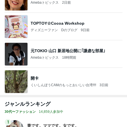
Amebaトピックス
2日前
TOPTOY☆Cocoa Workshop
ディズニーファン Dのブログ
9日前
元TOKIO 山口 新居地公開に｢謙虚な部屋｣
Amebaトピックス
18時間前
開卡
くいしんぼうCAMのもっとおいしい台湾!!!!
3日前
ジャンルランキング
30代〜ファッション
14,859人参加中
1
妻です。ママです。女です。