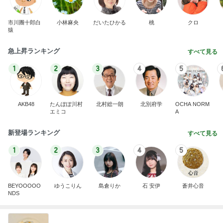
市川團十郎白
小林麻央
だいたひかる
桃
クロ
猿
急上昇ランキング
すべて見る
1
2
3
4
5
AKB48
たんぽぽ川村
北村総一朗
北別府学
OCHA NORM
エミコ
A
新登場ランキング
すべて見る
1
2
3
4
5
BEYOOOOO
ゆうこりん
島倉りか
石 安伊
蒼井心音
NDS