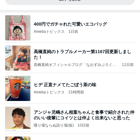
400円でガチャれた可愛いエコバッグ
Amebaトピックス
1日前
高橋直純のトラブルメーカー第1167回更新しまし
た！
高橋直純オフィシャルブログ「なおずみぶろぐ」
11日前
Powered by Ameba
ヒデ 正直ナメてたごぼう茶の味
Amebaトピックス
21時間前
アンジャ児嶋さん相葉ちゃんと食事で紹介された仲
のいい後輩にコイツとは仲よく出来ないと思った
喋り場ならぬ語り場(仮)
10日前