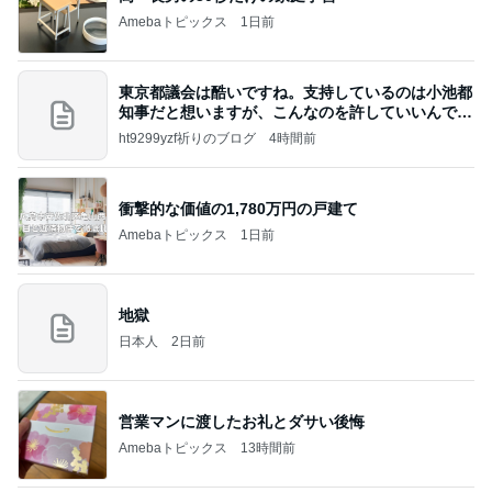
Amebaトピックス
1日前
東京都議会は酷いですね。支持しているのは小池都
知事だと想いますが、こんなのを許していいんです
か？
ht9299yzf祈りのブログ
4時間前
衝撃的な価値の1,780万円の戸建て
Amebaトピックス
1日前
地獄
日本人
2日前
営業マンに渡したお礼とダサい後悔
Amebaトピックス
13時間前