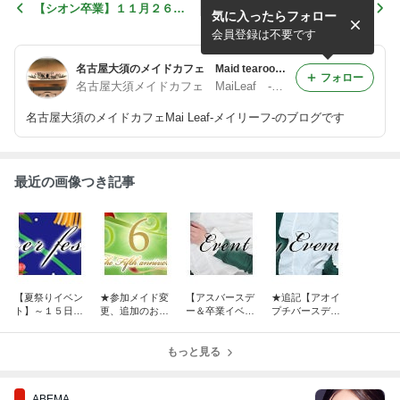
【シオン卒業】１１月２６日
10月25日（火）メイリー
気に入ったらフォロー
(土)
フ、ティータイムのお話
会員登録は不要です
名古屋大須のメイドカフェ Maid tearoom&bar MaiLeaf -メイリーフ- ブログ
フォロー
名古屋大須メイドカフェ MaiLeaf -メイリーフ-
名古屋大須のメイドカフェMai Leaf-メイリーフ-のブログです
最近の画像つき記事
【夏祭りイベン
★参加メイド変
【アスバースデ
★追記【アオイ
ト】～１５日
更、追加のお知
ー＆卒業イベン
プチバースデー
(火)
らせ【６周年記
ト】６月１１日
イベント】５月
念パーティー】
（日）
２１日（日）
もっと見る
ABEMA