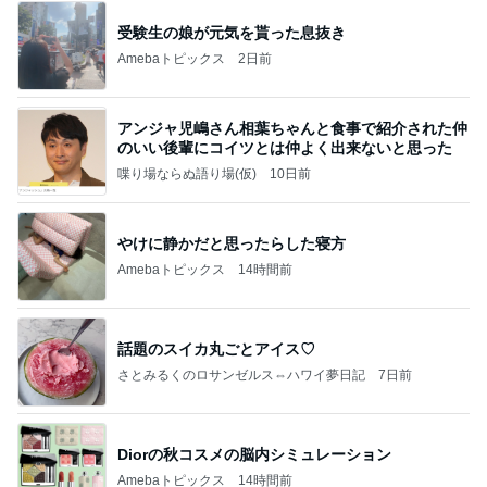
受験生の娘が元気を貰った息抜き
Amebaトピックス
2日前
アンジャ児嶋さん相葉ちゃんと食事で紹介された仲
のいい後輩にコイツとは仲よく出来ないと思った
喋り場ならぬ語り場(仮)
10日前
やけに静かだと思ったらした寝方
Amebaトピックス
14時間前
話題のスイカ丸ごとアイス♡
さとみるくのロサンゼルス⇔ハワイ夢日記
7日前
Diorの秋コスメの脳内シミュレーション
Amebaトピックス
14時間前