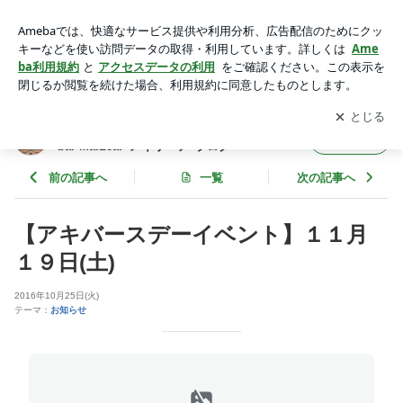
【アキバースデーイベント】１１月１９日(土) | 名古屋大須の
メイドカフェ Maid tearoom&bar MaiLeaf -メイリーフ- ブロ
アプリをダウンロードして
ブログの更新通知
を受け取りまし
開く
グ
ょう。
名古屋大須のメイドカフェ Maid tearoom&
フォロー
bar MaiLeaf -メイリーフ- ブログ
前の記事へ
一覧
次の記事へ
【アキバースデーイベント】１１月
１９日(土)
2016年10月25日(火)
テーマ：
お知らせ