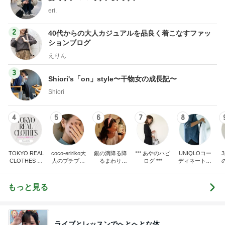
eri.
2
40代からの大人カジュアルを品良く着こなすファッ
ションブログ
えりん
3
Shiori's「on」style〜干物女の成長記〜
Shiori
4
5
6
7
8
TOKYO REAL
coco-eririko大
銀の滴降る降
*** あやのハピ
UNIQLOコー
CLOTHES 大
人のプチプラ
るまわり
ログ ***
ディネート日
人世代のリア
mixコーデ
に・・・
記
ハ
ルクローズ
♪
もっと見る
ライブとレッスンでへとへとな体