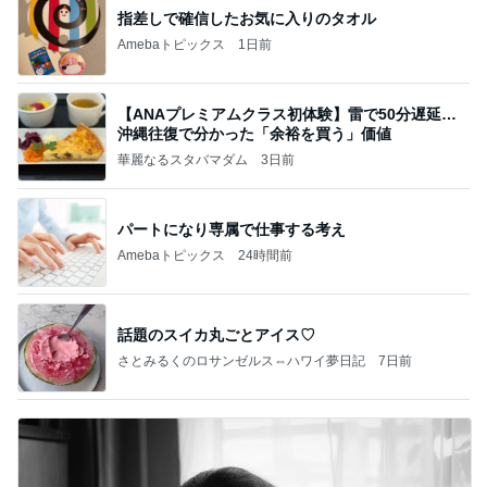
指差しで確信したお気に入りのタオル
Amebaトピックス
1日前
【ANAプレミアムクラス初体験】雷で50分遅延…
沖縄往復で分かった「余裕を買う」価値
華麗なるスタバマダム
3日前
パートになり専属で仕事する考え
Amebaトピックス
24時間前
話題のスイカ丸ごとアイス♡
さとみるくのロサンゼルス⇔ハワイ夢日記
7日前