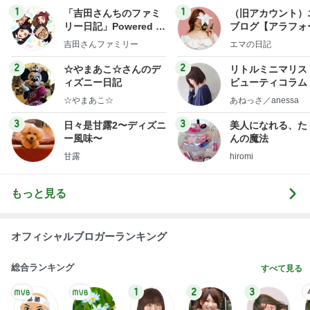
1
1
「吉田さんちのファミ
（旧アカウント）
リー日記」Powered b
ブログ【アラフォ
y Ameba 吉田さんファ
社売却セカンドラ
吉田さんファミリー
エマの日記
ミリーオフィシャルブ
フ】
ログ
2
2
☆やまあこ☆さんのデ
リトルミニマリス
ィズニー日記
ビューティコラム 
little minimalist'
☆やまあこ☆
あねっさ／anessa
uty colum
3
3
日々是甘露2〜ディズニ
美人になれる、た
ー風味〜
んの魔法
甘露
hiromi
もっと見る
オフィシャルブロガーランキング
総合ランキング
すべて見る
1
2
3