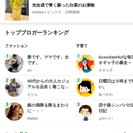
光合成で青く蘇った白菜のお漬物
Amebaトピックス
22時間前
トップブロガーランキング
ファッション
子育て
1
1
妻です。ママです。女
kosodatefulな毎
です。
オギャ子の暴走～
eri.
オギャ子
2
2
40代からの大人カジュ
日曜日は９時まで
アルを品良く着こなす
い。
ファッションブログ
えりん
あべかわ
3
3
銀の滴降る降るまわり
四十路シンパパの
に・・・
日記
illallan
はやパパ