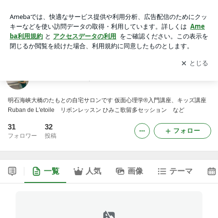
神戸 垂水 おうちサロンfuwawa
アプリをダウンロードして
ブログの更新通知
を受け取りまし
開く
ょう。
神戸 垂水 おうちサロンfuwawa
明石海峡大橋のたもとの自宅サロンです 仮面心理学®入門講座、キッズ講座
Ruban de L'etoile リボンレッスン ひみこ歌留多セッション など
31
32
フォロー
フォロワー
投稿
一覧
人気
画像
テーマ