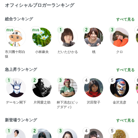
オフィシャルブロガーランキング
総合ランキング
すべて見る
1
2
3
市川團十郎白
小林麻央
だいたひかる
桃
クロ
猿
急上昇ランキング
すべて見る
1
2
3
4
5
デーモン閣下
片岡愛之助
林下清志(ビッ
沢田聖子
金沢克彦
グダディ)
新登場ランキング
すべて見る
1
2
3
4
5