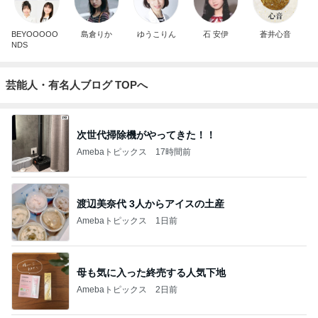
BEYOOOOO
島倉りか
ゆうこりん
石 安伊
蒼井心音
NDS
芸能人・有名人ブログ TOPへ
次世代掃除機がやってきた！！
Amebaトピックス
17時間前
渡辺美奈代 3人からアイスの土産
Amebaトピックス
1日前
母も気に入った終売する人気下地
Amebaトピックス
2日前