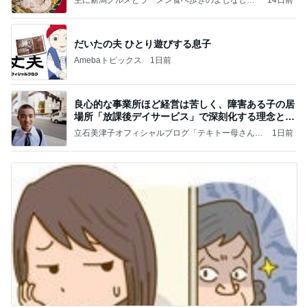
と
だいたの夫 ひとり遊びする息子
Amebaトピックス
1日前
良心的な事業所ほど経営は苦しく、障害ある子の居
場所「放課後デイサービス」で深刻化する理念と現
実の
立石美津子オフィシャルブログ「テキトー母さんの
1日前
すすめ」Powered by Ameba