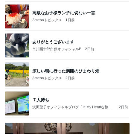
高級なお子様ランチに切ない一言
Amebaトピックス
1日前
ありがとうございます
市川團十郎白猿オフィシャルB
2日前
涼しい朝に行った満開のひまわり畑
Amebaトピックス
2日前
７人待ち
沢田聖子オフィシャルブログ「In My Heartな旅日
2日前
記」by Ameba