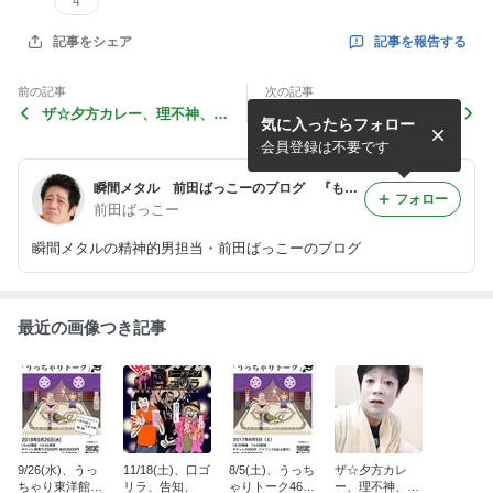
4
記事を報告する
記事をシェア
前の記事
次の記事
ザ☆夕方カレー、理不神、全
みんなの2020 バンバンジャ
気に入ったらフォロー
公演終了、
パン、NHK Eテレ、今
夜！、
会員登録は不要です
瞬間メタル 前田ばっこーのブログ 『もやし男の逆襲』
フォロー
前田ばっこー
瞬間メタルの精神的男担当・前田ばっこーのブログ
最近の画像つき記事
9/26(水)、うっ
11/18(土)、口ゴ
8/5(土)、うっち
ザ☆夕方カレ
ちゃり東洋館ス
リラ、告知、
ゃりトーク46、
ー、理不神、全