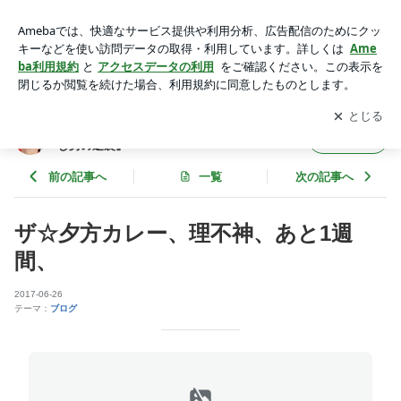
ザ☆夕方カレー、理不神、あと1週間、 | 瞬間メタル 前田ば
っこーのブログ 『もやし男の逆襲』
アプリをダウンロードして
ブログの更新通知
を受け取りまし
開く
ょう。
瞬間メタル 前田ばっこーのブログ 『もや
フォロー
し男の逆襲』
前の記事へ
一覧
次の記事へ
ザ☆夕方カレー、理不神、あと1週
間、
2017-06-26
テーマ：
ブログ