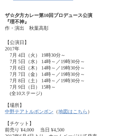
ザ
☆
夕方カレー第
10
回プロデュース公演
『理不神』
作・演出 秋葉高彰
【公演日】
2017
年
7
月
4
日（火）
19
時
30
分～
7
月
5
日（水）
14
時～／
19
時
30
分～
7
月
6
日（木）
14
時～／
19
時
30
分～
7
月
7
日（金）
14
時～／
19
時
30
分～
7
月
8
日（土）
14
時～／
19
時
30
分～
7
月
9
日（日）
15
時～
(全
10
ステージ)
【場所】
中野テアトルボンボン
（
地図はこちら
）
【チケット】
前売り
¥4
,
000
当日
¥4
,
500