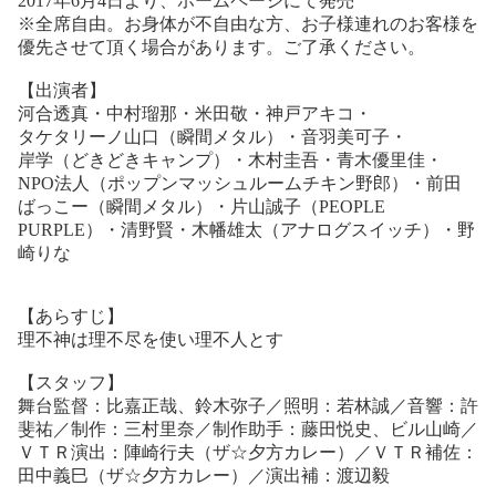
2017
年
6
月
4
日より、ホームページにて発売
※
全席自由。お身体が不自由な方、お子様連れのお客様を
優先させて頂く場合があります。ご了承ください。
【出演者】
河合透真・中村瑠那・米田敬・神戸アキコ・
タケタリーノ山口（瞬間メタル）・音羽美可子・
岸学（どきどきキャンプ）・木村圭吾・青木優里佳・
NPO
法人（ポップンマッシュルームチキン野郎）・
前田
ばっこー（瞬間メタル）・片山誠子（
PEOPLE
PURPLE
）・
清野賢・木幡雄太（アナログスイッチ）・野
崎りな
【あらすじ】
理不神は理不尽を使い理不人とす
【スタッフ】
舞台監督：比嘉正哉、鈴木弥子／照明：若林誠／音響：許
斐祐／制作：三村里奈／制作助手：藤田悦史、ビル山崎／
ＶＴＲ演出：陣崎行夫（ザ
☆
夕方カレー）／ＶＴＲ補佐：
田中義巳（ザ
☆
夕方カレー）／演出補：渡辺毅