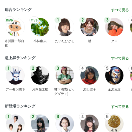
総合ランキング
すべて見る
1
2
3
市川團十郎白
小林麻央
だいたひかる
桃
クロ
猿
急上昇ランキング
すべて見る
1
2
3
4
5
デーモン閣下
片岡愛之助
林下清志(ビッ
沢田聖子
金沢克彦
グダディ)
新登場ランキング
すべて見る
1
2
3
4
5