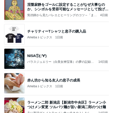
涅槃寂静をゴールに設定することがなぜ大事なの
か、シンボルを受容可能なメッセージとして投げる
ことが
気功師から見たバレエとヒーリングのコツ～「まと
4日前
いのば」ブログ
チャリティーTシャツと息子の購入品
Amebaトピックス
1日前
NISA①(;'∀')
パラスジュエリー（白美女神宝珠）の夢の記録
14日前
（続編）
赤ん坊から知る友人の息子の成長
Amebaトピックス
1日前
ラーメン二郎 新潟店【新潟市中央区】ラーメン小
つけメン変更 ツルパツ麺が旨い新潟二郎のつけ麺
主に新潟グルメとラーメン食べ歩きのよしなしご
14日前