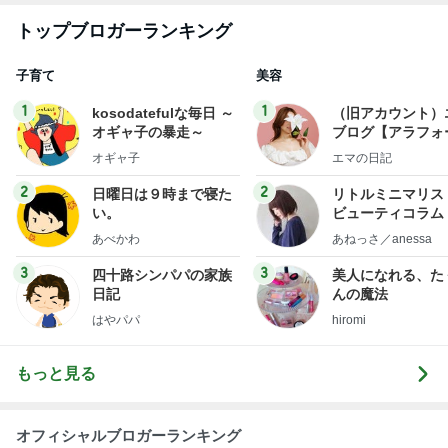
トップブロガーランキング
子育て
美容
1
1
kosodatefulな毎日 ～
（旧アカウント）
オギャ子の暴走～
ブログ【アラフォ
社売却セカンドラ
オギャ子
エマの日記
フ】
2
2
日曜日は９時まで寝た
リトルミニマリス
い。
ビューティコラム 
little minimalist'
あべかわ
あねっさ／anessa
uty colum
3
3
四十路シンパパの家族
美人になれる、た
日記
んの魔法
はやパパ
hiromi
もっと見る
オフィシャルブロガーランキング