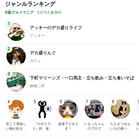
ジャンルランキング
B級グルメマニア
5,674人参加中
1
アッキーのデカ盛りライフ
アッキー
2
デカ盛りんぐ
ガデュ
3
下町マリーンズ・一口馬主・立ち飲み・立ち食いそば
柳橋二郎
4
5
6
7
8
安くて美味し
『やすたろ
道産子どすど
いもっちゃん
たかまつせん
い物が好き☆
う』的 食の
す！
のブログ
いちの食い散
彡
備忘録
らかし日記