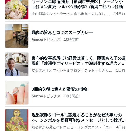
ラーメン二郎 新潟店【新潟市中央区】ラーメン小
つけメン変更 ツルパツ麺が旨い新潟二郎のつけ麺
主に新潟グルメとラーメン食べ歩きのよしなしご
14日前
と
鶏肉の旨みとコクのスープカレー
Amebaトピックス
10時間前
良心的な事業所ほど経営は苦しく、障害ある子の居
場所「放課後デイサービス」で深刻化する理念と現
実の
立石美津子オフィシャルブログ「テキトー母さんの
1日前
すすめ」Powered by Ameba
3回紛失後に選んだ激安の指輪
Amebaトピックス
12時間前
涅槃寂静をゴールに設定することがなぜ大事なの
か、シンボルを受容可能なメッセージとして投げる
ことが
気功師から見たバレエとヒーリングのコツ～「まと
4日前