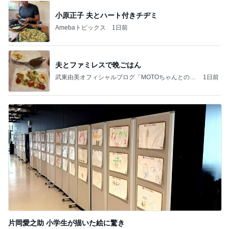
小原正子 夫とハート付きチヂミ
Amebaトピックス
1日前
夫とファミレスで晩ごはん
武東由美オフィシャルブログ「MOTOちゃんとのは
1日前
っぴぃな毎日」Powered by Ameba
片岡愛之助 小学生が描いた絵に驚き