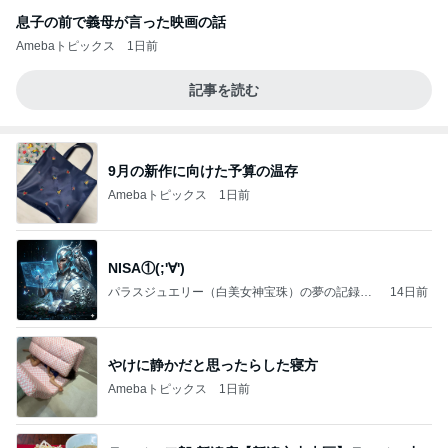
息子の前で義母が言った映画の話
Amebaトピックス
1日前
記事を読む
9月の新作に向けた予算の温存
Amebaトピックス
1日前
NISA①(;'∀')
パラスジュエリー（白美女神宝珠）の夢の記録
14日前
（続編）
やけに静かだと思ったらした寝方
Amebaトピックス
1日前