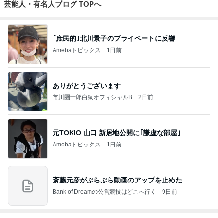
芸能人・有名人ブログ TOPへ
｢庶民的｣北川景子のプライベートに反響
Amebaトピックス
1日前
ありがとうございます
市川團十郎白猿オフィシャルB
2日前
元TOKIO 山口 新居地公開に｢謙虚な部屋｣
Amebaトピックス
1日前
斎藤元彦がぶらぶら動画のアップを止めた
Bank of Dreamの公営競技はどこへ行く
9日前