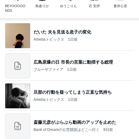
BEYOOOOO
島倉りか
ゆうこりん
石 安伊
蒼井心音
NDS
だいた 夫を見送る息子の変化
Amebaトピックス
1日前
広島原爆の日 市長の言葉に動揺する総理
ブルーサファイア
1日前
旦那の行動を疑ってしまう正直な気持ち
Amebaトピックス
1日前
斎藤元彦がぶらぶら動画のアップを止めた
Bank of Dreamの公営競技はどこへ行く
9日前