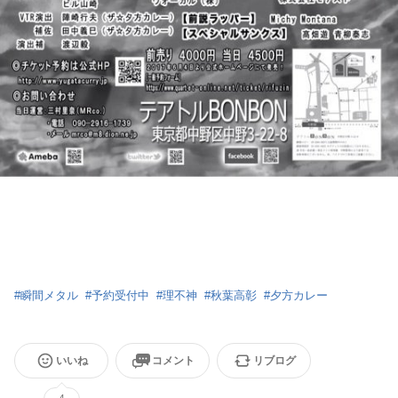
#
瞬間メタル
#
予約受付中
#
理不神
#
秋葉高彰
#
夕方カレー
いいね
コメント
リブログ