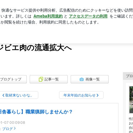
いう無駄な妄想
芸能人ブログ
人気ブログ
新規登録
らジビエ肉の流通拡大へ
HOME
PROFILE
WORKS
アメブロ
ジビエ肉の流通拡大へ
プロ
ブログトップ
記事一覧
画像一覧
取材来ないかな。
年末年始のお知らせ
田舎暮らし】職業猟師しませんか？
性
1-07 00:09:08
お
自
：
ブログ
代