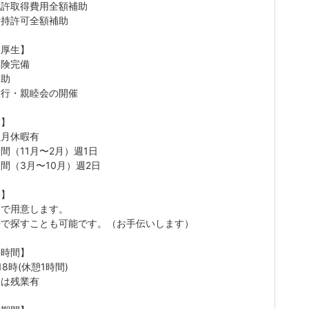
免許取得費用全額補助
所持許可全額補助
利厚生】
保険完備
補助
旅行・親睦会の開催
暇】
正月休暇有
間（11月〜2月）週1日
間（3月〜10月）週2日
居】
らで用意します。
分で探すことも可能です。（お手伝いします）
務時間】
18時(休憩1時間)
期は残業有