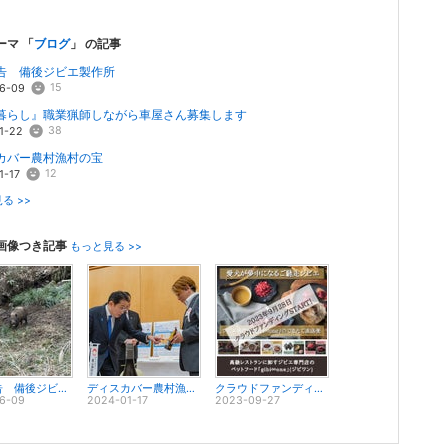
ーマ 「
ブログ
」 の記事
告 備後ジビエ製作所
15
6-09
暮らし』職業猟師しながら車屋さん募集します
38
1-22
カバー農村漁村の宝
12
1-17
る >>
画像つき記事
もっと見る >>
近況報告 備後ジビエ製作所
ディスカバー農村漁村の宝
クラウドファンディング明日開始です！
6-09
2024-01-17
2023-09-27