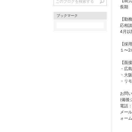
【就
長期
ブックマーク
【勤
応相
4月以
【採
１〜2
【面
・広
・大
・リ
お問
(備後
電話：0
メー
ォー