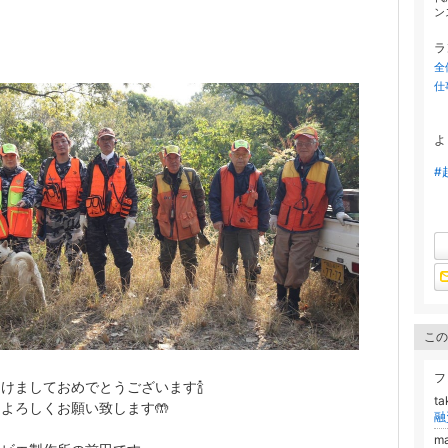
ンス
ラ
全
仕
よ
#
この
フ
けましておめでとうございます🍾
t
よろしくお願い致します🤲
m