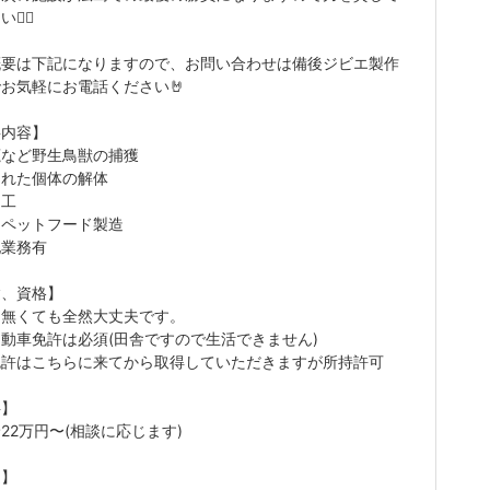
‍♂️
概要は下記になりますので、お問い合わせは備後ジビエ製作
お気軽にお電話ください🤘
事内容】
鹿など野生鳥獣の捕獲
された個体の解体
加工
エペットフード製造
他業務有
験、資格】
は無くても全然大丈夫です。
動車免許は必須(田舎ですので生活できません)
免許はこちらに来てから取得していただきますが所持許可
料】
22万円〜(相談に応じます)
遇】