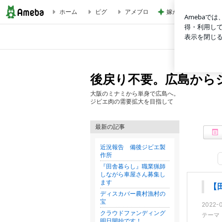
ホーム
ピグ
アメブロ
嫁が働いていたらと
【田舎暮らし】職業猟師しませんか？ | 後戻り不要。広島か
後戻り不要。広島から
大阪のミナミから単身で広島へ。
ジビエ肉の需要拡大を目指して
最新の記事
近況報告 備後ジビエ製
作所
『田舎暮らし』職業猟師
しながら車屋さん募集し
ます
【
ディスカバー農村漁村の
宝
2022-0
クラウドファンディング
テーマ
明日開始です！