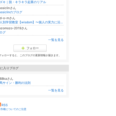
ズキ｜脱・キラキラ起業のリアル
assiclinさん
lassiclinのブログ
-d-o-mさん
個人別学習教室【wisdom】〜個人の実力に沿った指導を〜
ozomozo-2019さん
ログ
一覧を見る
フォロー
フォローすると、このブログの更新情報が届きます。
に入りブログ
768kaさん
馬サイン・勝利の法則
一覧を見る
RSS
著作権についてのご注意