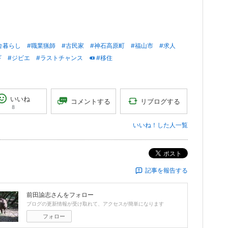
舎暮らし
#職業猟師
#古民家
#神石高原町
#福山市
#求人
ギ
#ジビエ
#ラストチャンス
#移住
いいね
リブログする
コメントする
8
いいね！した人一覧
ポスト
記事を報告する
前田諭志
さんをフォロー
ブログの更新情報が受け取れて、アクセスが簡単になります
フォロー