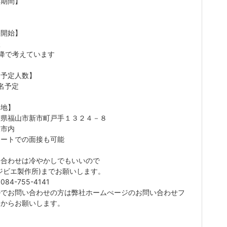
労期間】
務開始】
談
降で考えています
用予定人数】
名予定
接地】
島県福山市新市町戸手１３２４－８
阪市内
モートでの面接も可能
い合わせは冷やかしでもいいので
ジビエ製作所)までお願いします。
84-755-4141
ルでお問い合わせの方は弊社ホームぺージのお問い合わせフ
ムからお願いします。