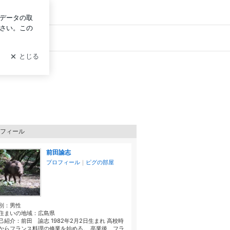
ログイン
フィール
前田諭志
プロフィール
｜
ピグの部屋
別：
男性
住まいの地域：
広島県
己紹介：前田 諭志 1982年2月2日生まれ 高校時
からフランス料理の修業を始める。 卒業後、フラ