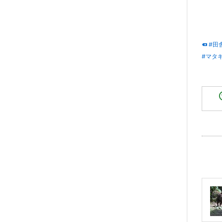
#田
#マタ