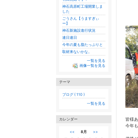
神石高原町工場開業しま
した
ごうさん【うますぎぃ
ー】
神石新施設進行状況
連日連日
今年の夏も脂たっぷりと
取材来ないかな。
一覧を見る
画像一覧を見る
テーマ
ブログ ( 110 )
一覧を見る
皆様あ
カレンダー
今年も
<<
8月
>>