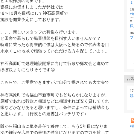
ジビエ製作所の前田です。
ミ
も皆様にお伝えしましたが弊社では
cl
2年8〜10月を目標にして神石高原町で
c
理施設を開業予定にしております。
e
で、、、新しいスタッフの募集を行います。
m
ブ
ちと田舎で暮らしで職業猟師を目指す人いませんか？？
が軌道に乗ったら将来的に僕は大阪へと帰るので代表者を目
て末永くこの地域で頑張っていただける方を探しています。
、神石高原町で処理施設開業に向けて行政や猟友会と進めて
てほぼ決まりになりそうです
😊
お気
はこちらで、ご用意できますがご自分で探されても大丈夫で
1
は神石高原町でも福山市新市町でもどちらかになりますが、
競
高原町であれば行政と相談などに相談すれば安く貸してくれ
民家などかなりあると思いますし、条件によっては補助金も
かと思います。（行政との連携はバッチリです）
大阪から福山市に単身赴任で移住して、もう5年目になりま
※
、次の施設が広島での最後の勝負になりますので力を貸して