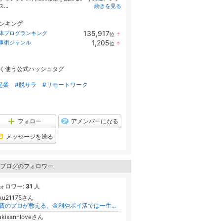
...
続きを見る
ンキング
135,917
体ブログランキング
位
↑
ラ
1,205
事術ジャンル
位
↑
ン
ラ
キ
ン
ン
キ
グ
く使う公式ハッシュタグ
ン
上
グ
昇
上
起業
#脱サラ
#リモートワーク
昇
フォロー
アメンバーになる
メッセージを送る
ブログのフォロワー
ォロワー:
31
人
aku21175さん
融資のプロが教える、金利やポイ活では一生到達できない「資産の構造計算:稼ぐ仕組み」を築く方法
akisannloveさん