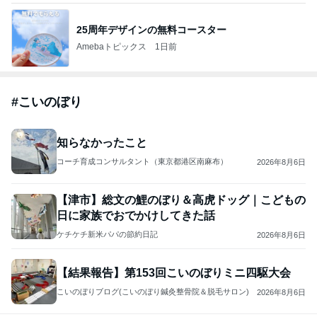
25周年デザインの無料コースター
Amebaトピックス
1日前
#
こいのぼり
知らなかったこと
コーチ育成コンサルタント（東京都港区南麻布）
2026年8月6日
【津市】総文の鯉のぼり＆高虎ドッグ｜こどもの
日に家族でおでかけしてきた話
ケチケチ新米パパの節約日記
2026年8月6日
【結果報告】第153回こいのぼりミニ四駆大会
こいのぼりブログ(こいのぼり鍼灸整骨院＆脱毛サロン)
2026年8月6日