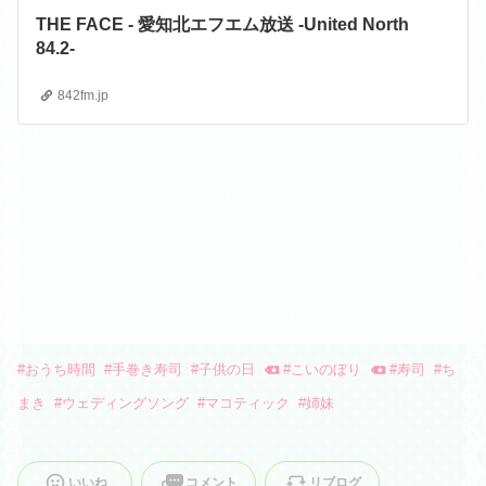
THE FACE - 愛知北エフエム放送 -United North
84.2-
842fm.jp
#
おうち時間
#
手巻き寿司
#
子供の日
#
こいのぼり
#
寿司
#
ち
まき
#
ウェディングソング
#
マコティック
#
姉妹
いいね
コメント
リブログ