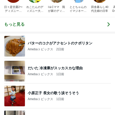
日々是甘露2〜
れこたんのデ
I＆Cママ 我
ととちゃんの
田舎暮らし40
ディズニー風
ィズニー大好
が家のディズ
イマジネーシ
代主婦の日常
Ꭰ
味〜
き♡孫4人
ニー♡ブログ
ョンタイム
もっと見る
バターのコクがアクセントのナポリタン
Amebaトピックス
2日前
だいた 冷凍庫がスッカスカな理由
Amebaトピックス
1日前
小原正子 長女の歌う涙そうそう
Amebaトピックス
1日前