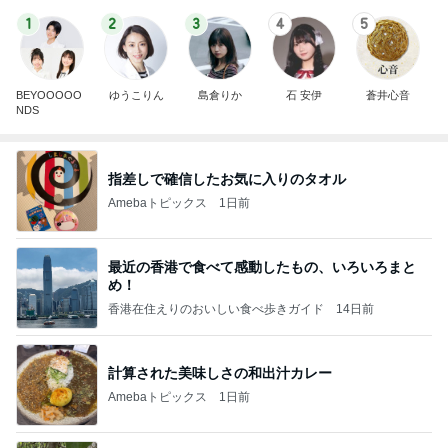
1
2
3
4
5
BEYOOOOO
ゆうこりん
島倉りか
石 安伊
蒼井心音
NDS
指差しで確信したお気に入りのタオル
Amebaトピックス
1日前
最近の香港で食べて感動したもの、いろいろまと
め！
香港在住えりのおいしい食べ歩きガイド
14日前
計算された美味しさの和出汁カレー
Amebaトピックス
1日前