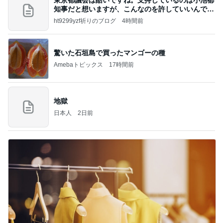
知事だと想いますが、こんなのを許していいんです
か？
ht9299yzf祈りのブログ
4時間前
驚いた石垣島で買ったマンゴーの種
Amebaトピックス
17時間前
地獄
日本人
2日前