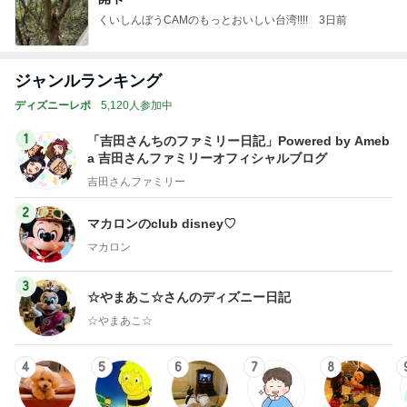
くいしんぼうCAMのもっとおいしい台湾!!!!
3日前
ジャンルランキング
ディズニーレポ
5,120人参加中
1
「吉田さんちのファミリー日記」Powered by Ameb
a 吉田さんファミリーオフィシャルブログ
吉田さんファミリー
2
マカロンのclub disney♡
マカロン
3
☆やまあこ☆さんのディズニー日記
☆やまあこ☆
4
5
6
7
8