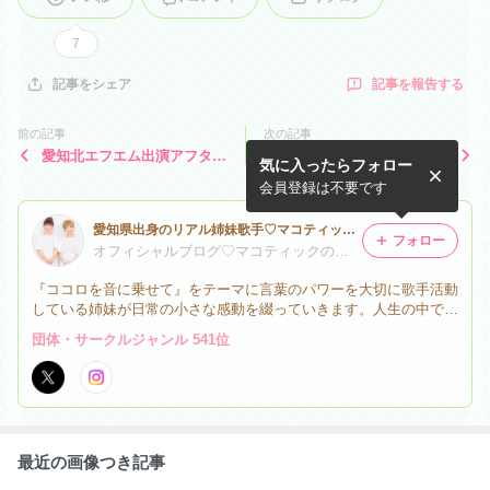
7
記事を報告する
記事をシェア
前の記事
次の記事
愛知北エフエム出演アフター
マコティックふぁーむGWに
気に入ったらフォロー
コメントON YouTube♡
今年もOPEN‼️
会員登録は不要です
愛知県出身のリアル姉妹歌手♡マコティック♡official blog
フォロー
オフィシャルブログ♡マコティックの『姉妹のつぶやき』（歌手）
『ココロを音に乗せて』をテーマに言葉のパワーを大切に歌手活動
している姉妹が日常の小さな感動を綴っていきます。人生の中で沢
山のホッコリやキュンを見つけたい♡
団体・サークルジャンル 541位
最近の画像つき記事