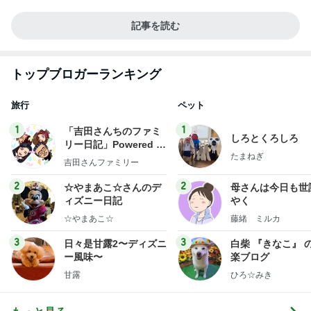
記事を読む
トップブロガーランキング
旅行
ペット
1
1
「吉田さんちのファミ
しろとくろしろ
リー日記」Powered b
たまねぎ
y Ameba 吉田さんファ
吉田さんファミリー
ミリーオフィシャルブ
ログ
2
2
☆やまあこ☆さんのデ
母さんは今日も世
ィズニー日記
やく
☆やまあこ☆
藤緒 ミルカ
3
3
日々是甘露2〜ディズニ
白柴 『きなこ』 
ー風味〜
楽ブログ
甘露
ひろ☆みき