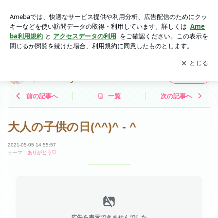
大人の子供の日(^^)^ - ^ | 愛知県出身のリアル姉妹歌手♡マコ
ティック♡official blog
アプリをダウンロードして
ブログの更新通知
を受け取りまし
開く
ょう。
愛知県出身のリアル姉妹歌手♡マコティック
フォロー
♡official blog
前の記事へ
一覧
次の記事へ
大人の子供の日(^^)^ - ^
2021-05-05 14:55:57
テーマ：
ありがとう♡
広告を表示できませんでした