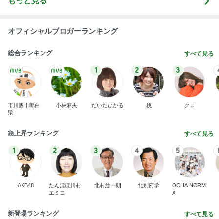
もっと見る
オフィシャルブロガーランキング
総合ランキング
すべて見る
1
2
3
市川團十郎白
小林麻央
だいたひかる
桃
クロ
猿
急上昇ランキング
すべて見る
1
2
3
4
5
AKB48
たんぽぽ川村
北村総一朗
北別府学
OCHA NORM
エミコ
A
新登場ランキング
すべて見る