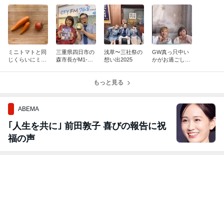
ミニトマトと同
三重県四日市の
浅草〜三社祭の
GW真っ只中い
じくらいにミニ
森市長がM1-グ
想い出2025
かがお過ごしで
ミニのニンジン
ランプリ挑戦‼️
すか⁉️久しぶり
達が可愛くて癒
の記事に感動し
の投稿です♡♡
されました♡♡
ました‼️
もっと見る
ほっこり(*^^*)^
^
ABEMA
｢人生を共に｣ 前田敦子 喜びの報告に祝
福の声