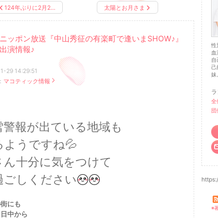
124年ぶりに2月2…
太陽とお月さま
ニッポン放送『中山秀征の有楽町で逢いまSHOW♪』
性
出演情報♪
血
自
己
1-29 14:29:51
妹
：
マコティック情報
ラ
全
団
雪警報が出ている地域も
るようですね💦
さん十分に気をつけて
過ごしください
https
の街にも
※
は日中から