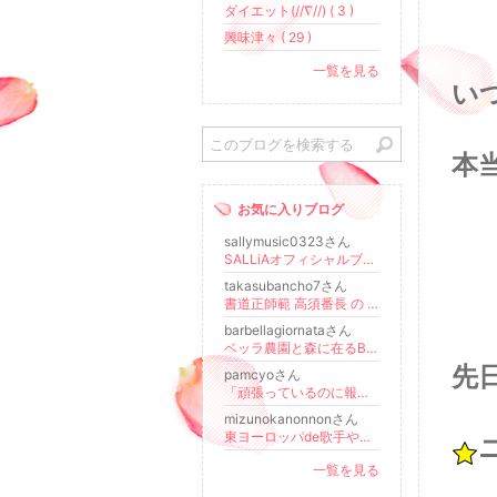
ダイエット(//∇//) ( 3 )
興味津々 ( 29 )
一覧を見る
い
本
お気に入りブログ
sallymusic0323さん
SALLiAオフィシャルブログ「SALLiAは世界を救う！」
takasubancho7さん
書道正師範 高須番長 の 書道ブログⅡ
更新
barbellagiornataさん
ベッラ農園と森に在るBAR
更新
先
pamcyoさん
「頑張っているのに報われない」その働き方、変えられます。
mizunokanonnonさん
東ヨーロッパde歌手やってます♪ 水野花音ブログ♪
一覧を見る