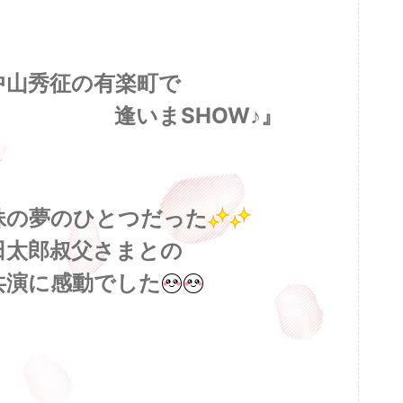
中山秀征の有楽町で
いまSHOW♪』
妹の夢のひとつだった
田太郎叔父さまとの
共演に感動でした