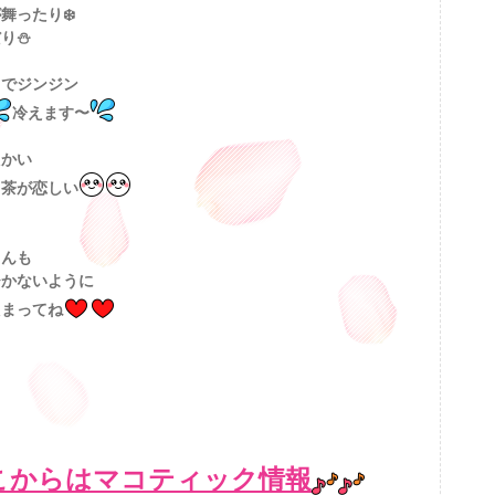
舞ったり❄️
り⛄️
までジンジン
冷えます
〜
たかい
じ茶が恋しい
さんも
ひかないように
たまってね
こからはマコティック情報