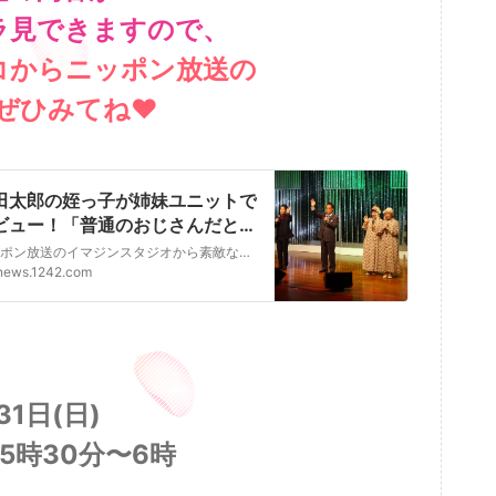
ラ見できますので、
コからニッポン放送の
ぜひみてね❤️
田太郎の姪っ子が姉妹ユニットで
ビュー！「普通のおじさんだと思
たら、すごい歌手でびっくり！」
ニッポン放送のイマジンスタジオから素敵なゲストをお招きしてライブショーをお届けする『中山秀征の有楽町で逢いまSHOW♪』（毎週日曜朝5時30分～／司会：中山秀征・アシスタント：石川みゆき）。1月31日…
news.1242.com
31日(日)
5時30分〜6時