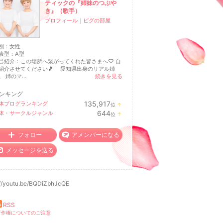
ティックの『姉妹のつぶや
き』（歌手）
プロフィール
｜
ピグの部屋
別：
女性
液型：
A型
己紹介：この場所へ繋がってくれた皆さまへ♡ 自
紹介させてください🎵 愛知県出身のリアル姉
。 姉のマ...
続きを見る
ンキング
135,917
体ブログランキング
位
↑
ラ
644
体・サークルジャンル
位
↑
ン
ラ
キ
ン
ン
キ
フォロー
アメンバーになる
グ
ン
上
グ
メッセージを送る
昇
上
昇
://youtu.be/BQDiZbhJcQE
RSS
著作権についてのご注意