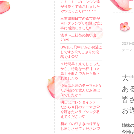
にミニミニのニンジン達
が可愛くて癒されました
♡♡ほっこり(*^^*)^ ^
三重県四日市の森市長が
M1-グランプリ挑戦‼️の記
事に感動しました‼️
浅草〜三社祭の想い出
2025
2021-0
GW真っ只中いかがお過ご
テーマ
しですか⁉️久しぶりの投
稿です♡♡
１時間早く来てしまった
から、特別な一杯【コメ
黒】を飲んでみたら癒さ
大
れました♡
今日はお酒のテーマ⭐︎あな
あ
たが初めて飲んだお酒は
何でしたか？
皆
明日はバレンタインデー
だから今日のテーマは♡
お
今聴きたいラブソング教
えてください♡
初めての豆まきの様子を
姉妹
お届けさせてください♡
今日