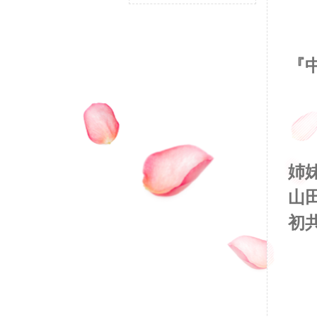
『
逢
姉
山
初