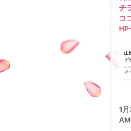
チ
コ
HP
山
デ
っ
1月
AM