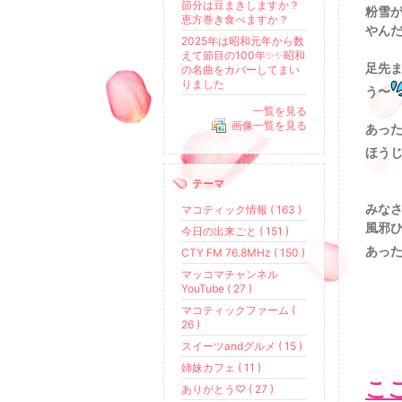
節分は豆まきしますか？
粉雪が
恵方巻き食べますか？
やんだ
2025年は昭和元年から数
えて節目の100年✨✨昭和
足先
の名曲をカバーしてまい
りました
う〜
一覧を見る
画像一覧を見る
あっ
ほう
テーマ
みな
マコティック情報 ( 163 )
風邪
今日の出来ごと ( 151 )
あっ
CTY FM 76.8MHz ( 150 )
マッコマチャンネル
YouTube ( 27 )
マコティックファーム (
26 )
スイーツandグルメ ( 15 )
姉妹カフェ ( 11 )
こ
ありがとう♡ ( 27 )