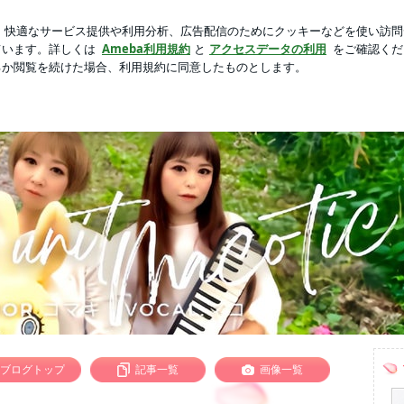
の誕生日プレゼント
芸能人ブログ
人気ブログ
新規登録
愛知県出身のリアル姉妹歌手♡マコティック♡official blog
ィック♡official blog
活動している姉妹が日常の小さな感動を綴っていきます。人生の中で沢山のホッコリやキュンを見つけたい♡
ブログトップ
記事一覧
画像一覧