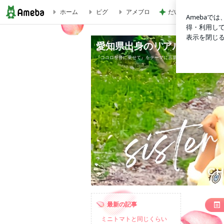
ホーム
ピグ
アメブロ
だいたの夫 妻から
ニッポン放送『中山秀征の有楽町で逢いまSHOW♪』出演情報♪ | 
愛知県出身のリアル姉妹歌手♡マコテ
『ココロを音に乗せて』をテーマに言葉のパワーを大切に歌手
最新の記事
ミニトマトと同じくらい