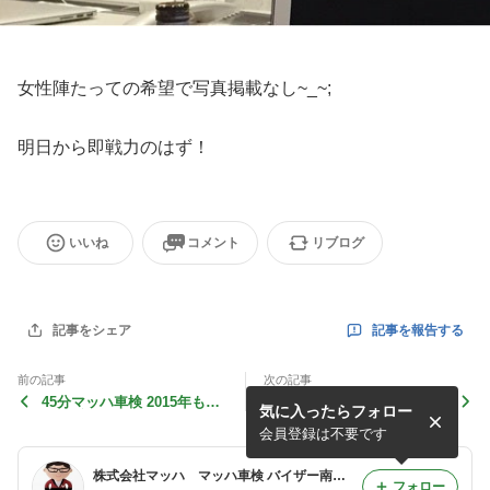
女性陣たっての希望で写真掲載なし~_~;
明日から即戦力のはず！
いいね
コメント
リブログ
記事を報告する
記事をシェア
前の記事
次の記事
45分マッハ車検 2015年もあ
マッハ車検 強力パートナー
気に入ったらフォロー
とわずか^ ^
に感謝！
会員登録は不要です
株式会社マッハ マッハ車検 バイザー南の徒然日記
フォロー