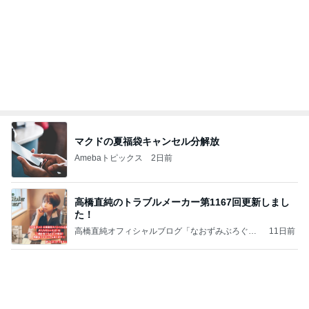
売り切れでリベンジした桃のタルト
Amebaトピックス
1日前
アンジャ児嶋さん相葉ちゃんと食事で紹介された仲
のいい後輩にコイツとは仲よく出来ないと思った
喋り場ならぬ語り場(仮)
10日前
モト冬樹 不思議な家族の誕生日事情
Amebaトピックス
1日前
話題のスイカ丸ごとアイス♡
さとみるくのロサンゼルス⇔ハワイ夢日記
7日前
同じ過ちは侵したくない香水の話