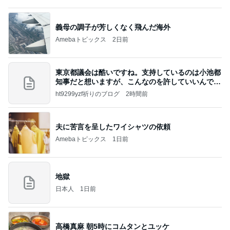
義母の調子が芳しくなく飛んだ海外
Amebaトピックス
2日前
東京都議会は酷いですね。支持しているのは小池都
知事だと想いますが、こんなのを許していいんです
か？
ht9299yzf祈りのブログ
2時間前
夫に苦言を呈したワイシャツの依頼
Amebaトピックス
1日前
地獄
日本人
1日前
高橋真麻 朝5時にコムタンとユッケ