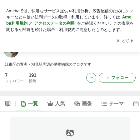
ma-animalのブログ
アプリをダウンロードして
ブログの更新通知
を受け取りまし
開く
ょう。
ma-animalのブログ
江東区の豊洲・潮見駅周辺の動物病院のブログです
7
191
フォロー
フォロワー
投稿
一覧
人気
画像
テーマ