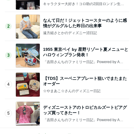
キャラクター大好き！コロ助の2回目ロンドン生活
にっき★
なんて日だ！ジェットコースターのように感
情がグルグルした昨日の出来事
2
遠方組さとかのディズニー沼日記
1955 東京ベイ by 星野リゾート夏メニューと
ハロウィンプラン発表！
3
「吉田さんちのファミリー日記」Powered by Ame
ba 吉田さんファミリーオフィシャルブログ
【TDS】スーベニアプレート狙いでまたまた
オーダー
4
☆やまあこ☆さんのディズニー日記
ディズニーストアのトロピカルズートピアグ
ッズ買ってきたー！
5
「吉田さんちのファミリー日記」Powered by Ame
ba 吉田さんファミリーオフィシャルブログ