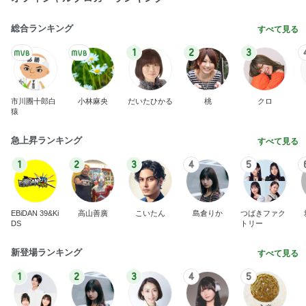
総合ランキング
すべて見る
1
2
3
市川團十郎白
小林麻央
だいたひかる
桃
クロ
猿
急上昇ランキング
すべて見る
1
2
3
4
5
EBiDAN 39&Ki
高山善廣
こいたん
島倉りか
つばきファク
DS
トリー
新登場ランキング
すべて見る
1
2
3
4
5