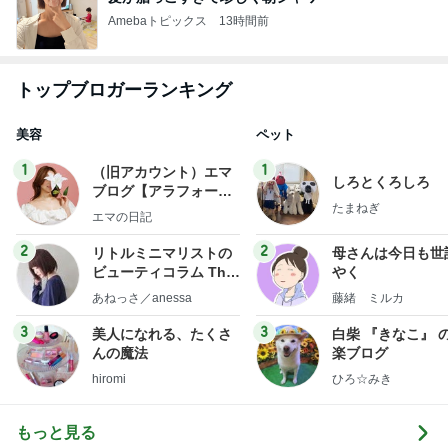
Amebaトピックス
13時間前
トップブロガーランキング
美容
ペット
1
1
（旧アカウント）エマ
しろとくろしろ
ブログ【アラフォー会
たまねぎ
社売却セカンドライ
エマの日記
フ】
2
2
リトルミニマリストの
母さんは今日も世
ビューティコラム The
やく
little minimalist's bea
あねっさ／anessa
藤緒 ミルカ
uty colum
3
3
美人になれる、たくさ
白柴 『きなこ』 
んの魔法
楽ブログ
hiromi
ひろ☆みき
もっと見る