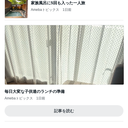
市川團十郎白
小林麻央
だいたひかる
桃
クロ
猿
急上昇ランキング
すべて見る
1
2
3
4
5
木村直人
BEYOOOOO
美川憲一
吉岡淳
水森かおり
NDS
新登場ランキング
すべて見る
1
2
3
4
5
BEYOOOOO
島倉りか
ゆうこりん
MOMIママ
石 安伊
NDS