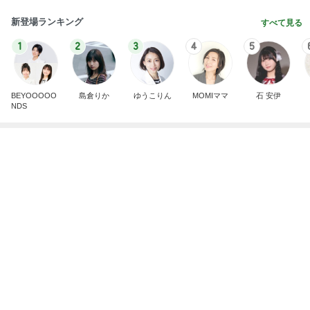
芸能人・有名人ブログ TOPへ
次世代掃除機がやってきた！！
Amebaトピックス
5秒前
若乃花 朝からマックのパンケーキ
Amebaトピックス
10時間前
ヴァンクリ閉店で困るポイントの使い道
Amebaトピックス
1日前