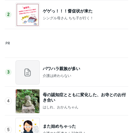
假屋崎 絶品だった美味しいもつ鍋
Amebaトピックス
1日前
毎日ひと苦労な息子の漢字の練習
Amebaトピックス
1日前
原田龍二 猫の日のたくさんの愛猫
Amebaトピックス
1日前
アグネス 家族と早めの誕生日祝い
Amebaトピックス
1日前