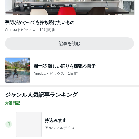
パワハラ親族が多い
3
介護は終わらない
母の認知症とともに変化した、お寺とのお付
き合い
4
はしれ、おかんちゃん
また始めちゃった
5
介護のお医者さん22年目！
このジャンルの記事をもっと見る
レジェンド松下のなんでもプレゼン！
Amebaトピックス
5秒前