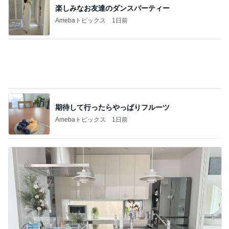
團十郎 難しい踊りを頑張る息子
Amebaトピックス
1日前
ジャンル人気記事ランキング
介護日記
持込み禁止
1
アルツフルデイズ
ゲゲっ！！！督促状が来た
2
シングル母さん ちち子が行く！