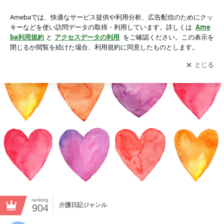
ハートランド舞子台デイサービス
アプリをダウンロードして
ブログの更新通知
を受け取りまし
開く
ょう。
ranking
介護日記ジャンル
904