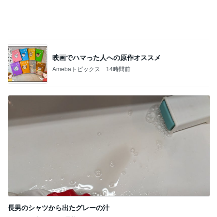
Dior店頭で予約できない衝撃の品
Amebaトピックス
1日前
MAX NANA 親近感わくイルカの出産
Amebaトピックス
1日前
50kgなく全血献血出来ない私
Amebaトピックス
24時間前