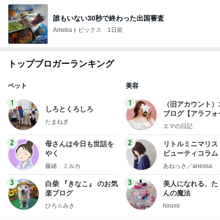
誰もいない30秒で終わった出国審査
Amebaトピックス
1日前
トップブロガーランキング
ペット
美容
1
1
（旧アカウント）
しろとくろしろ
ブログ【アラフォ
たまねぎ
社売却セカンドラ
エマの日記
フ】
2
2
母さんは今日も世話を
リトルミニマリス
やく
ビューティコラム 
little minimalist'
藤緒 ミルカ
あねっさ／anessa
uty colum
3
3
白柴 『きなこ』 のお気
美人になれる、た
楽ブログ
んの魔法
ひろ☆みき
hiromi