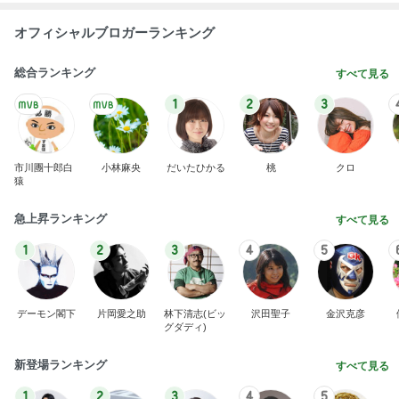
オフィシャルブロガーランキング
総合ランキング
すべて見る
1
2
3
市川團十郎白
小林麻央
だいたひかる
桃
クロ
猿
急上昇ランキング
すべて見る
1
2
3
4
5
デーモン閣下
片岡愛之助
林下清志(ビッ
沢田聖子
金沢克彦
グダディ)
新登場ランキング
すべて見る
1
2
3
4
5