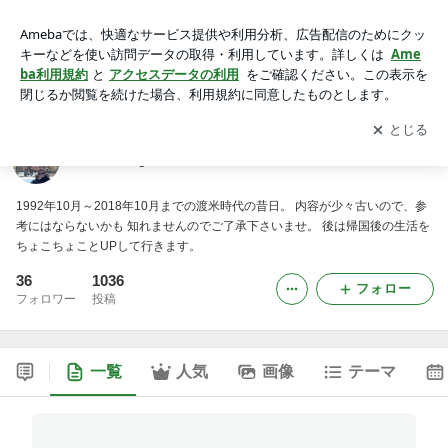
masakingのブログ
アプリをダウンロードして
ブログの更新通知
を受け取りまし
開く
ょう。
masakingのブログ
1992年10月～2018年10月までの渡米時代の昔日。 内容が少々古いので、参
考にはならないかも 知れませんのでご了承下さいませ。 後は帰国後の生活を
ちょこちょことUPして行きます。
36
1036
フォロー
フォロワー
投稿
一覧
人気
画像
テーマ