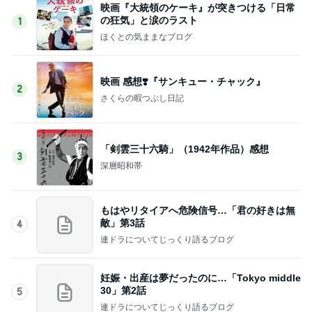
映画『大統領のケーキ』が突きつける「日常
の狂気」と涙のラスト
1
ほくとの気ままなブログ
映画 感想❣️『サンキュー・チャック』
2
さくらの暇つぶし日記
「剣雲三十六騎」（1942年作品）感想
3
深層昭和帯
もはやリタイアへ危険信号…「君の好きは無
敵」第3話
4
連ドラについてじっくり語るブログ
妊娠・出産は夢だったのに…「Tokyo middle
30」第2話
5
連ドラについてじっくり語るブログ