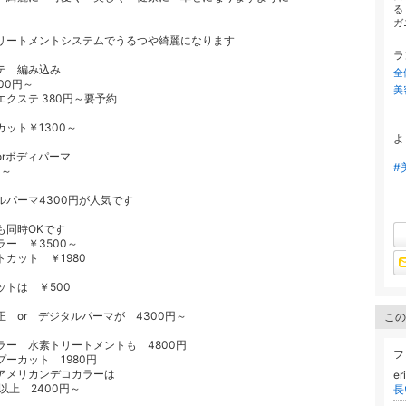
る
ガ
リートメントシステムでうるつや綺麗になります
ラ
テ 編み込み
全
00円～
美
エクステ 380円～要予約
カット￥1300～
よ
orボディパーマ
#
0～
ルパーマ4300円が人気です
も同時OKです
ラー ￥3500～
トカット ￥1980
ットは ￥500
正 or デジタルパーマが 4300円～
この
ラー 水素トリートメントも 4800円
フ
プーカット 1980円
アメリカンデコカラーは
e
以上 2400円～