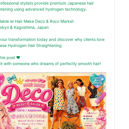
ofessional stylists provide premium Japanese hair
ghtening using advanced hydrogen technology.
ilable at Hair Make Deco & Roco Market
Tokyo & Kagoshima, Japan
our transformation today and discover why clients love
ese Hydrogen Hair Straightening.
his post ❤️
it with someone who dreams of perfectly smooth hair!