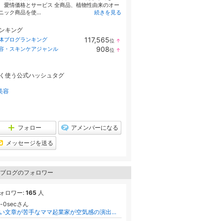
 愛情価格とサービス 全商品、植物性由来のオー
ニック商品を使...
続きを見る
ンキング
117,565
体ブログランキング
位
↑
ラ
908
容・スキンケアジャンル
位
↑
ン
ラ
キ
ン
ン
キ
グ
く使う公式ハッシュタグ
ン
上
グ
昇
上
美容
昇
フォロー
アメンバーになる
メッセージを送る
ブログのフォロワー
ォロワー:
165
人
ri-0secさん
長い文章が苦手なママ起業家が空気感の演出で最速月収超え！言葉を理屈でつめる労働を卒業して指名される限定特典を配布中！