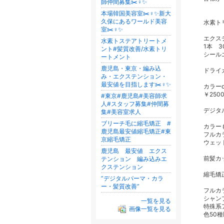
師仲間募集✂️♀️✨
本場韓国美容室✂️♀️✨新大
久保にあるワールド美容
水素ト
室✂️♀️✨
エクス
水素トステアトリートメ
1本 3
ント#髪質改善/水素トリ
シール
ートメント
鹿児島・東京・編み込
ドライ
み・エクステンション・
最安値を目指します✂️♀️✨
カラー
￥250
#東京#鹿児島#美容師求
人#スタッフ募集#仲間募
デジタ
集#美容室求人
ブリーチ毛に縮毛矯正 #
カラー
鹿児島最安値縮毛矯正#東
フルカ
京縮毛矯正
ウェッ
鹿児島 最安値 エクス
前髪カ
テンション 編み込みエ
クステンション
縮毛矯
”デジタルパーマ・カラ
ー・髪質改善”
フルカ
シャン
一覧を見る
特殊系
画像一覧を見る
色50種