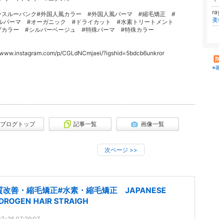
・
r
スルーバンク#外国人風カラー #外国人風パーマ #縮毛矯正 #
ルパーマ #オーガニック #ドライカット #水素トリートメント
ブカラー #シルバーベージュ #特殊パーマ #特殊カラー
//www.instagram.com/p/CGLdNCmjaei/?igshid=5bdcb6unkror
※
ブログトップ
記事一覧
画像一覧
次ページ
>>
質改善・縮毛矯正#水素・縮毛矯正 JAPANESE
DROGEN HAIR STRAIGH
7-26 07:29:07