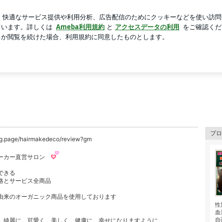
た冷やし中華
芸能人ブログ
人気ブログ
新規登録
ロ
プロ
//g.page/hairmakedeco/review?gm
ーカー直営サロン
らできる
格とサービス全商品
由来のオーガニック商品を使用しております
性
血
自
 綺麗に 可愛く 美しく 健康に 幸せになりますように