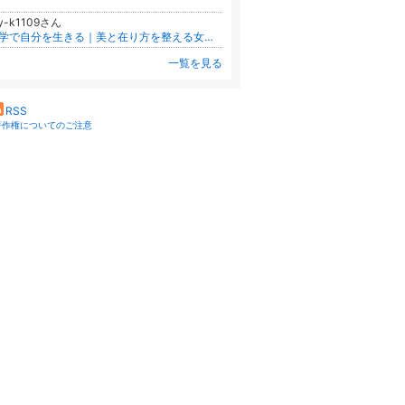
ay-k1109さん
美学で自分を生きる｜美と在り方を整える女性のための人生デザインブログ
更新
一覧を見る
RSS
著作権についてのご注意