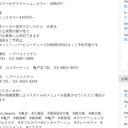
m
カラーやグラデーションカラー 5980円～
k-
改善
ニックカラー3400円～
sh
容メーカー直営サロンだから 出来る
うな状態の髪の毛で
s
のお客様へも対応できます
自
相談をご予約は、
ホットペッパービューティーで24時間365日ネット予約可能です
東区 ヘアーメイクデコ
EL 03-3681-3889
 ロコマーケット 亀戸店 TEL 03-6802-9510
区 ヘアーメイクデコ
お気
TEL 03-3623-6355
くださいませ♪
a
態や損傷度数によりスタイルやメニューを提案させていただく場合が
売
ます
m
ド
ha
uten_beauty #東京 #江東区 #墨田区#大島 #西大島 #東大島
 #亀戸 #錦糸町 #錦糸町 #亀戸 #美容室 #グラデーションカ
#エクステ #ダブルカラー#ピンキーアッシュ #グレーカラー #
s
トリートメント #エクステ