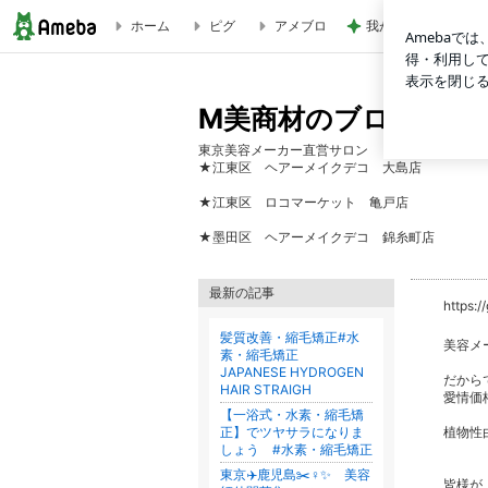
ホーム
ピグ
アメブロ
我が家の定番になっ
M美商材のブログ
M美商材のブログ
東京美容メーカー直営サロン
★江東区 ヘアーメイクデコ 大島店
★江東区 ロコマーケット 亀戸店
★墨田区 ヘアーメイクデコ 錦糸町店
最新の記事
https:
髪質改善・縮毛矯正#水
美容メ
素・縮毛矯正
JAPANESE HYDROGEN
だか
HAIR STRAIGH
愛情価
【一浴式・水素・縮毛矯
正】でツヤサラになりま
植物性
しょう #水素・縮毛矯正
東京✈️鹿児島✂️♀️✨ 美容
皆様が