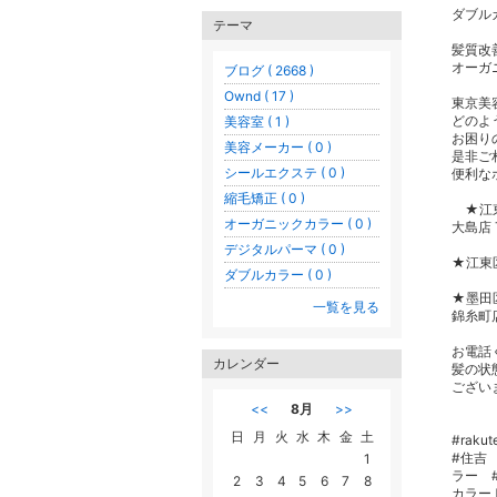
ダブル
テーマ
髪質
オーガ
ブログ ( 2668 )
Ownd ( 17 )
東京美
どのよ
美容室 ( 1 )
お困り
美容メーカー ( 0 )
是非ご
シールエクステ ( 0 )
便利な
縮毛矯正 ( 0 )
★江
オーガニックカラー ( 0 )
大島店 T
デジタルパーマ ( 0 )
★江東区
ダブルカラー ( 0 )
★墨田
一覧を見る
錦糸町店 
お電話
カレンダー
髪の状
ござい
<<
8月
>>
日
月
火
水
木
金
土
#rak
#住吉
1
ラー 
2
3
4
5
6
7
8
カラー