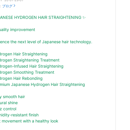
：
ブログ
PANESE HYDROGEN HAIR STRAIGHTENING ✨
uality improvement
ence the next level of Japanese hair technology.
rogen Hair Straightening
drogen Straightening Treatment
drogen-Infused Hair Straightening
drogen Smoothing Treatment
drogen Hair Rebonding
emium Japanese Hydrogen Hair Straightening
y smooth hair
ral shine
z control
dity-resistant finish
t movement with a healthy look