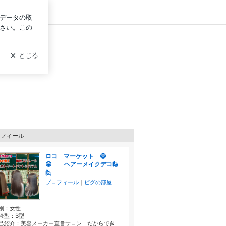
グイン
フィール
ロコ マーケット 😄
😁 ヘアーメイクデコ🙋
🙋
プロフィール
｜
ピグの部屋
別：
女性
液型：
B型
己紹介：美容メーカー直営サロン だからでき