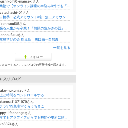
oushikomi0-mansekiさん
起業塾で【オンライン講座の申込み0件でも「満席」と書け】と教わり、夫に売上0円を隠して、母の通院に付き添えなくなった事務職女
yatsuhashi-01さん
八ッ橋恭一公式アカウント(唯一無二アカウント)公式ブログ「博麗大世界へようこそ」
izen-soul05さん
頑張る人生から卒業！「無限の豊かさの器」を作る宇宙次元の浄化✨
izennoufukuさん
然農学びの会 鹿児島 川口由一自然農
一覧を見る
フォロー
フォローすると、このブログの更新情報が届きます。
に入りブログ
yako-nukumizuさん
上と時間をコントロールする
akoross11071979さん
テラSNS集客♡くらうちまこ
ppy-lifechangeさん
ママでもアラフィフからでも時間や場所に縛られない自由な働き方を叶える/神戸 中村さゆり
kks8374さん