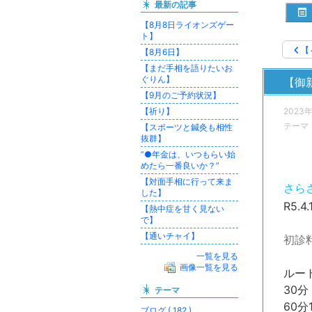
最新の記事
【8月8日ライオンズゲー
ト】
【
【8月6日】
【まだ手相を語りたいお
ぐりん】
【御
【9月のご予約状況】
【祈り】
2023
テーマ
【スポーツと鍼灸も相性
抜群】
”●年金は、いつもらい始
めたら一番良いか？”
【対面手相に行って来ま
さら
した】
R5.
【熱中症を甘く見ない
で】
【通いチャイ】
初診
一覧を見る
画像一覧を見る
ルー
30分 
テーマ
60分
ブログ ( 182 )