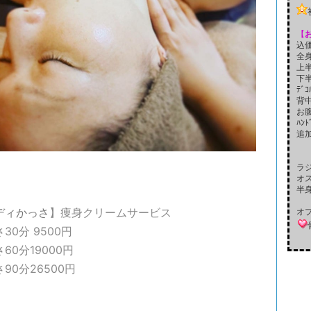
【
込
全
上
下
ﾃﾞ
背
お
ﾊﾝ
追
ラ
オ
半
ディ
かっさ
】痩身クリームサービス
オ
30分 9500円
60分19000
円
90分26500円