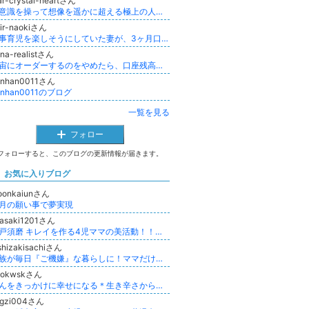
ar-crystal-heartさん
超意識を操って想像を遥かに超える極上の人生へ
ir-naokiさん
家事育児を楽しそうにしていた妻が、3ヶ月口をきいてくれません。
ina-realistさん
宇宙にオーダーするのをやめたら、口座残高が増えた話──元・引き寄せ難民の現実論
anhan0011さん
anhan0011のブログ
一覧を見る
フォロー
フォローすると、このブログの更新情報が届きます。
お気に入りブログ
oonkaiunさん
月の願い事で夢実現
wasaki1201さん
神戸須磨 キレイを作る4児ママの美活動！！ピラティス&エアリアルヨガ La-nature
shizakisachiさん
家族が毎日『ご機嫌』な暮らしに！ママだけが頑張らないお片づけが叶う〝家庭力〟養成blog
hokwskさん
がんをきっかけに幸せになる＊生き辛さから自由になる＊ライフアートレッスン
ingzi004さん