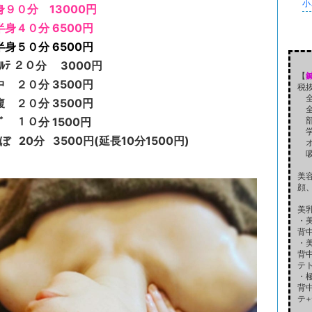
小
９０分 13000円
身４０分 6500円
身５０分 6500円
ﾙﾃ ２０分 3000円
【
 ２０分 3500円
税
全
 ２０分 3500円
全
ﾞ １０分 1500円
部
学
 20分 3500円(延長10分1500円)
オ
吸い
美容
顔
美
・美
背
・美
背
テ
・極
背
テ