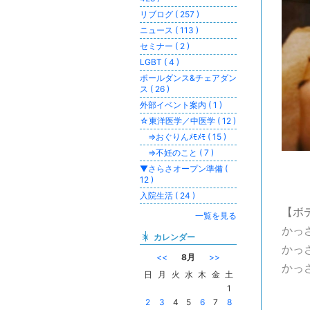
リブログ ( 257 )
ニュース ( 113 )
セミナー ( 2 )
LGBT ( 4 )
ポールダンス&チェアダン
ス ( 26 )
外部イベント案内 ( 1 )
☆東洋医学／中医学 ( 12 )
⇒おぐりんﾒﾓﾒﾓ ( 15 )
⇒不妊のこと ( 7 )
▼さらさオープン準備 (
12 )
入院生活 ( 24 )
【ボ
一覧を見る
かっさ
カレンダー
かっさ
<<
8月
>>
かっさ
日
月
火
水
木
金
土
1
2
3
4
5
6
7
8