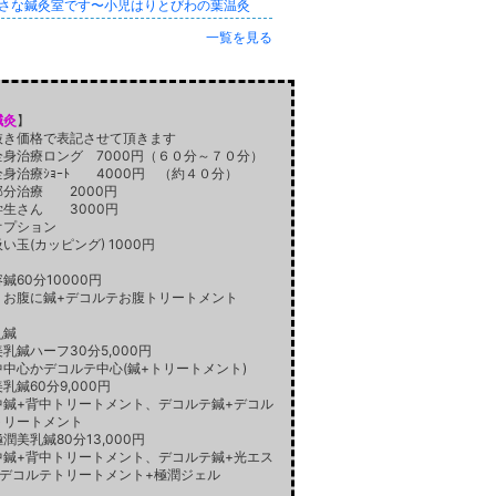
さな鍼灸室です〜小児はりとびわの葉温灸
一覧を見る
鍼灸
】
抜き価格で表記させて頂きます
身治療ロング 7000円（６０分～７０分）
身治療ｼｮｰﾄ 4000円 （約４０分）
分治療 2000円
生さん 3000円
プション
玉(カッピング) 1000円
鍼60分10000円
、お腹に鍼+デコルテお腹トリートメント
乳鍼
乳鍼ハーフ30分5,000円
中中心かデコルテ中心(鍼+トリートメント)
乳鍼60分9,000円
中鍼+背中トリートメント、デコルテ鍼+デコル
トリートメント
潤美乳鍼80分13,000円
中鍼+背中トリートメント、デコルテ鍼+光エス
+デコルテトリートメント+極潤ジェル