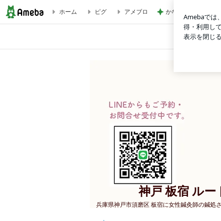
ホーム
ピグ
アメブロ
かなりびっくりした1
【御新規さま】新メニュー価格 | 神戸 板宿 ルート治療 女
神戸 板宿 ル
兵庫県神戸市須磨区 板宿に女性鍼灸師の鍼処