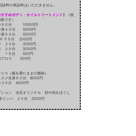
初診料や再診料はいただきません。
おすすめボディ・オイルトリートメント
】（税
価格です）
身９０分 10000円
半身４０分 5000円
半身５０分 5000円
ｺﾙﾃ ２０分 2000円
中 ２０分 3000円
腹 ２０分 3000円
ﾄﾞ １０分 500円
加アロマ 500円
ジャス（服を着たままの施術）
ススメ全身６０分 8000円
身３０分 4000円
プション 当店オリジナル 顔や頭をほぐし
骨リンパ ２０分 3000円