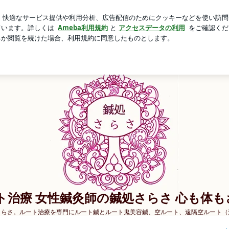
500円のガチャ
芸能人ブログ
人気ブログ
新規登録
性鍼灸師の鍼処さらさ 心も体もさらさ さらさ
Home
Ameblo
ート治療 女性鍼灸師の鍼処さらさ 心も体
さらさ。ルート治療を専門にルート鍼とルート鬼美容鍼、空ルート、遠隔空ルート（
したルート治療を愛を込めて鍼をさせて頂きます。