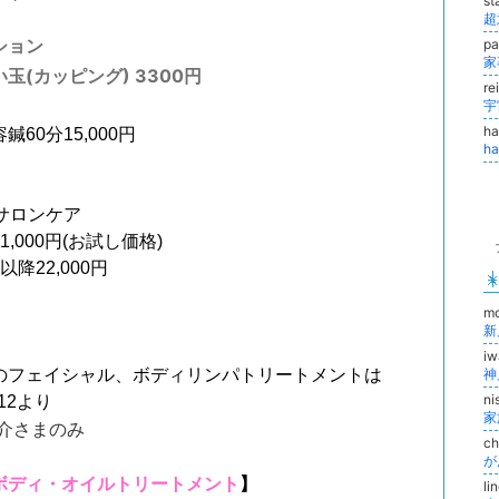
st
ション
pa
玉(カッピング) 3300円
re
h
鍼60分15,000円
h
Sサロンケア
1,000円(お試し価格)
以降22,000円
m
新
i
のフェイシャル、ボディリンパトリートメントは
ni
.12より
介さまのみ
c
ボディ・オイルトリートメント
】
l