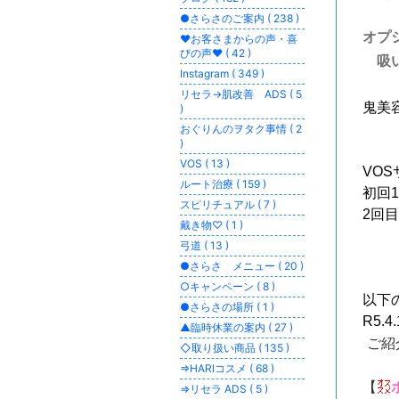
●さらさのご案内 ( 238 )
オプ
♥お客さまからの声・喜
びの声♥ ( 42 )
吸い
Instagram ( 349 )
リセラ→肌改善 ADS ( 5
鬼美容
)
おぐりんのヲタク事情 ( 2
)
VOS ( 13 )
VO
ルート治療 ( 159 )
初回1
スピリチュアル ( 7 )
2回目
戴き物♡ ( 1 )
弓道 ( 13 )
●さらさ メニュー ( 20 )
○キャンペーン ( 8 )
以下
●さらさの場所 ( 1 )
R5.4
▲臨時休業の案内 ( 27 )
ご紹
◇取り扱い商品 ( 135 )
⇒HARIコスメ ( 68 )
【
⇒リセラ ADS ( 5 )