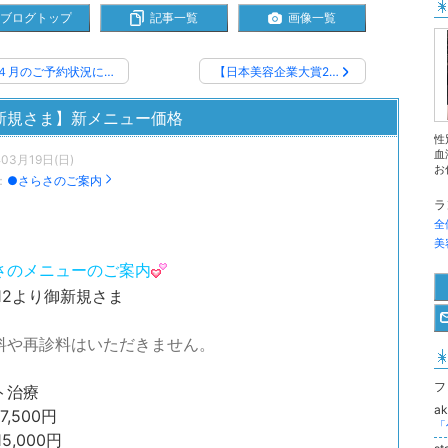
ブログトップ
記事一覧
画像一覧
４月のご予約状況に…
【日本美容企業大賞2…
新規さま】新メニュー価格
性
血
年03月19日(日)
お
：
●さらさのご案内
ラ
全
美
さのメニューのご案内
4.12より御新規さま
料や再診料はいただきません。
フ
ト治療
ak
7,500円
15,000円