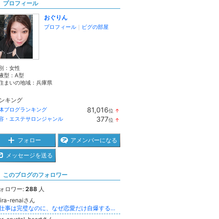
プロフィール
おぐりん
プロフィール
｜
ピグの部屋
別：
女性
液型：
A型
住まいの地域：
兵庫県
ンキング
81,016
体ブログランキング
位
↑
ラ
377
容・エステサロンジャンル
位
↑
ン
ラ
キ
ン
ン
キ
フォロー
アメンバーになる
グ
ン
上
グ
メッセージを送る
昇
上
昇
このブログのフォロワー
ォロワー:
288
人
ira-renaiさん
「仕事は完璧なのに、なぜ恋愛だけ自爆するのか？」 感情の嵐を卒業し、心に「凪（なぎ）」を取り戻した備忘録