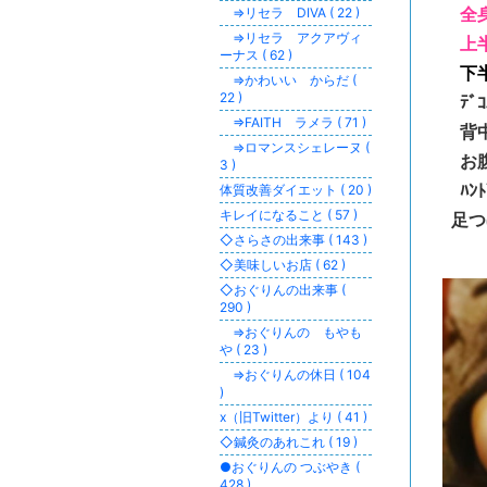
全身
⇒リセラ DIVA ( 22 )
⇒リセラ アクアヴィ
上半
ーナス ( 62 )
下半
⇒かわいい からだ (
22 )
ﾃﾞｺ
⇒FAITH ラメラ ( 71 )
背中
⇒ロマンスシェレーヌ (
お腹
3 )
ﾊﾝﾄ
体質改善ダイエット ( 20 )
キレイになること ( 57 )
足つぼ
◇さらさの出来事 ( 143 )
◇美味しいお店 ( 62 )
◇おぐりんの出来事 (
290 )
⇒おぐりんの もやも
や ( 23 )
⇒おぐりんの休日 ( 104
)
x（旧Twitter）より ( 41 )
◇鍼灸のあれこれ ( 19 )
●おぐりんの つぶやき (
428 )