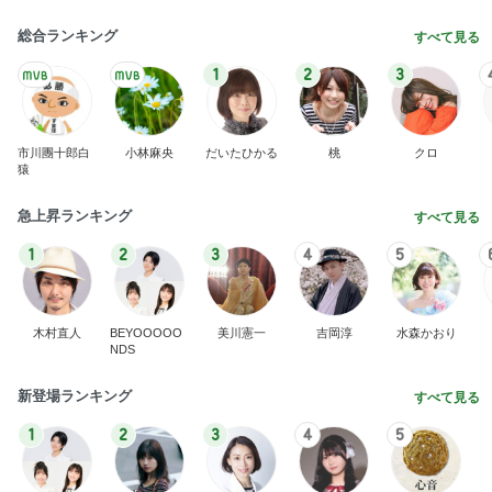
総合ランキング
すべて見る
1
2
3
市川團十郎白
小林麻央
だいたひかる
桃
クロ
猿
急上昇ランキング
すべて見る
1
2
3
4
5
木村直人
BEYOOOOO
美川憲一
吉岡淳
水森かおり
NDS
新登場ランキング
すべて見る
1
2
3
4
5