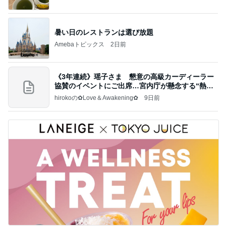
ブログ」Powered by Ameba
暑い日のレストランは選び放題
Amebaトピックス
2日前
《3年連続》瑶子さま 懇意の高級カーディーラー
協賛のイベントにご出席…宮内庁が懸念する“熱心
すぎ
hirokoの✿Love＆Awakening✿
9日前