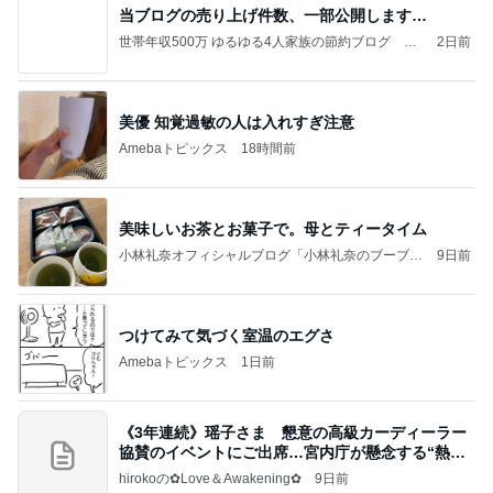
当ブログの売り上げ件数、一部公開します…
世帯年収500万 ゆるゆる4人家族の節約ブログ 〜
2日前
ケチ旦那と金銭感覚マヒ嫁の日々〜
美優 知覚過敏の人は入れすぎ注意
Amebaトピックス
18時間前
美味しいお茶とお菓子で。母とティータイム
小林礼奈オフィシャルブログ「小林礼奈のブーブー
9日前
ブログ」Powered by Ameba
つけてみて気づく室温のエグさ
Amebaトピックス
1日前
《3年連続》瑶子さま 懇意の高級カーディーラー
協賛のイベントにご出席…宮内庁が懸念する“熱心
すぎ
hirokoの✿Love＆Awakening✿
9日前