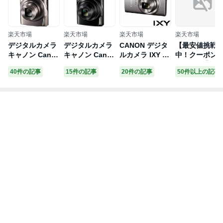
楽天市場
楽天市場
楽天市場
楽天市場
デジタルカメラ
デジタルカメラ
CANON デジタ
【最安値挑戦
キャノン Cano
キャノン Cano
ルカメラ IXY 65
中！クーポン
n IXY650SL コ
n IXY650BK コ
0 コンデジ IXY6
9291円～】楽
40件の記事
15件の記事
20件の記事
50件以上の記事
ンパクトデジタ
ンパクトデジタ
50-SL シルバー
1位・正規品 デ
ルカメラ IXY 65
ルカメラ IXY 65
キヤノン【送料
ジタルカメラ 5
0 シルバー デジ
0 ブラック デジ
無料】【KK9N0
K WIFI対応 48
カメ コンパクト
カメ コンパクト
D18P】
P 16倍ズーム
【64GBカード
付き】電池*2 
ートフォーカ
6軸手振れ補正
光学ファイン
ー フラッシュ 2
8インチ コンパ
クト カメラ デ
ジカメ レトロ
初心者 学生 修
学旅行 プレゼ
ト