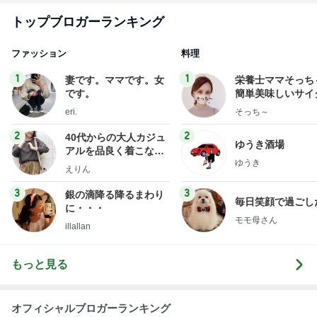
トップブロガーランキング
ファッション
料理
1
1
妻です。ママです。女
栄養士ママそっち
です。
簡単美味しいサイ
献立
eri.
そっち～
2
2
40代からの大人カジュ
ゆうき酒場
アルを品良く着こなす
ゆうき
ファッションブログ
えりん
3
3
銀の滴降る降るまわり
毎日笑顔で過ごし
に・・・
モモ母さん
illallan
もっと見る
オフィシャルブロガーランキング