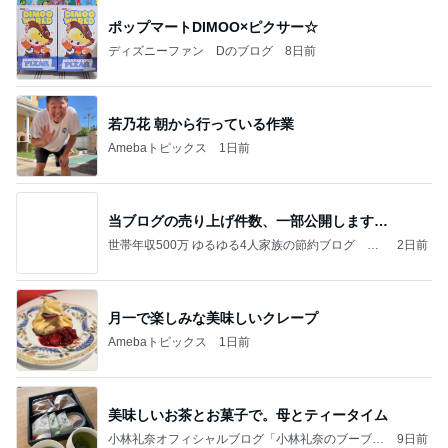
ポップマートDIMOO×ピクサー☆
ディズニーファン Dのブログ
8日前
若乃花 朝から行っている作業
Amebaトピックス
1日前
当ブログの売り上げ件数、一部公開します…
世帯年収500万 ゆるゆる4人家族の節約ブログ 〜
2日前
ケチ旦那と金銭感覚マヒ嫁の日々〜
月一で楽しみな美味しいクレープ
Amebaトピックス
1日前
美味しいお茶とお菓子で。母とティータイム
小林礼奈オフィシャルブログ「小林礼奈のブーブー
9日前