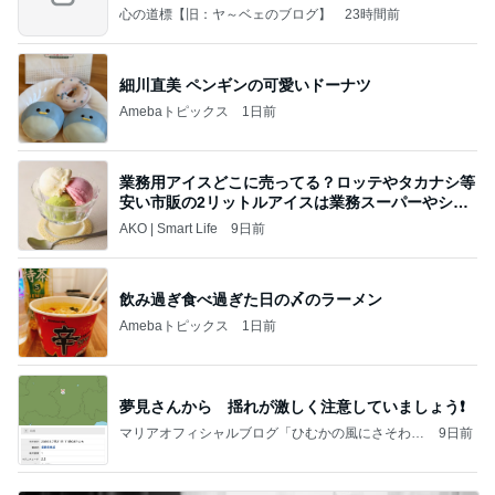
心の道標【旧：ヤ～ベェのブログ】
23時間前
細川直美 ペンギンの可愛いドーナツ
Amebaトピックス
1日前
業務用アイスどこに売ってる？ロッテやタカナシ等
安い市販の2リットルアイスは業務スーパーやシャ
トレ
AKO | Smart Life
9日前
飲み過ぎ食べ過ぎた日の〆のラーメン
Amebaトピックス
1日前
夢見さんから 揺れが激しく注意していましょう❗️
マリアオフィシャルブログ「ひむかの風にさそわれ
9日前
て」Powered by Ameba