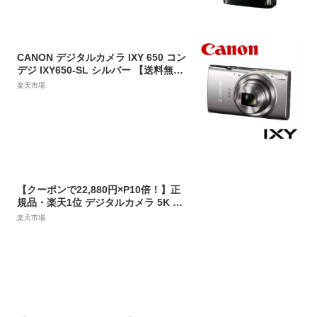
CANON デジタルカメラ IXY 650 コン
デジ IXY650-SL シルバー 【送料無
料】【KK9N0D18P】
楽天市場
【クーポンで22,880円×P10倍！】正
規品・楽天1位 デジタルカメラ 5K 48
00万画素 16倍ズーム WIFI対応【64G
楽天市場
Bカード付き】オートフォーカス 6軸
手振れ補正 光学ファインダー フラッ
シュ HDMI出力可能 2.8インチ コンパ
クト カメラ デジカメ レトロ 初心者
プレゼント 旅行