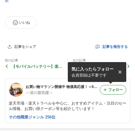
新
いいね
記事を報告する
記事をシェア
前の記事
次の記事
【モバイルバッテリー】楽天
【完熟マンゴー】楽天市場
気に入ったらフォロー
市場 秋の大注目 お買い得SA
秋の大注目 お買い得SALE情
LE情報！
報！
会員登録は不要です
お買い物マラソン開催中 物価高応援！＜8/11(火)01:59まで＞
フォロー
～渚の蜃気楼～
楽天市場・楽天トラベルを中心に、おすすめアイテム・注目のセー
ル情報、お買い得クーポン等を紹介しています！
その他職業ジャンル 256位