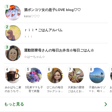
1
酒ポンコツ女の息子LOVE blog♡♡
kana♡♡♡
2
ｒｉｉ＊ごはんアルバム
ｒｉｉ
3
運動部寮母さんの毎日お弁当☆毎日ごはん☆
☆はーちゃん☆
4
5
6
7
8
みかぱちこ家
3兄弟ママも子
ぴこれの毎日
大家族の愛情
子連れdeリゾ
のおうちでご
育て終盤
コレクション
ごはんとお弁
ート、時々キ
はん
♬.*ﾟ
当❤︎
ャラ弁
5
ブ
もっと見る