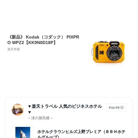
携帯便利 ビデオカメラ USB-C充電 日
本語説明書 カメラ 学生 初心者 旅行
プレゼント
《新品》 Kodak（コダック） PIXPR
O WPZ2【KK9N0D18P】
楽天市場
▼楽天トラベル 人気のビジネスホテル
▼
～渚の蜃気楼～
ホテルクラウンヒルズ上野プレミア（ＢＢＨホテ
ルグループ）