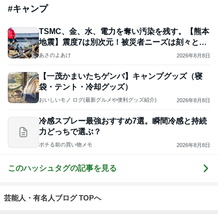
#
キャンプ
TSMC、金、水、電力を奪い汚染を残す。【熊本
地震】震度7は別次元！被災者ニーズは刻々と変
わる！
あさのよあけ
2026年8月8日
【一茂かまいたちゲンバ】キャンプグッズ（寝
袋・テント・冷却グッズ）
おいしいモノ ログ(最新グルメや便利グッズ紹介)
2026年8月8日
冷感スプレー最強おすすめ7選。瞬間冷感と持続
力どっちで選ぶ？
ポチる前の買い物メモ
2026年8月8日
このハッシュタグの記事を見る
芸能人・有名人ブログ TOPへ