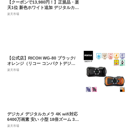
【クーポンで13,980円！】正規品・楽
天1位 新色ホワイト追加 デジタルカメ
ラ 4K 4800万画素 16倍Xズーム【64G
楽天市場
Bカード付き】オートフォーカス 手振
れ補正 光学ファインダー フラッシュ
HDMI出力可能 2.8インチ カメラ デジ
カメ レトロ 初心者 修学旅行 プレゼン
ト 敬老の日
【公式店】RICOH WG-80 ブラック/
オレンジ（リコー コンパクトデジタ
ルカメラ 防水 防塵 耐衝撃 タフ 現場
楽天市場
CALS）領収書発行可能
デジカメ デジタルカメラ 4K wifi対応
6400万画素 安い 小型 18倍ズーム 3.0
インチ 大画面 180°回転 動画撮影 オ
楽天市場
ートフォーカス AF機能 手ブレ補正