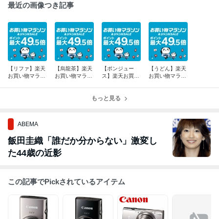
最近の画像つき記事
【リファ】楽天
【烏龍茶】楽天
【ポンジュー
【うどん】楽天
お買い物マラソ
お買い物マラソ
ス】楽天お買い
お買い物マラソ
ン 開催中！P最
ン 開催中！P最
物マラソン 開催
ン 開催中！P最
大49.5倍GET！
大49.5倍GET！
中！P最大49.5
大49.5倍GET！
もっと見る
倍GET！
ABEMA
飯田圭織「誰だか分からない」激変し
た44歳の近影
この記事でPickされているアイテム