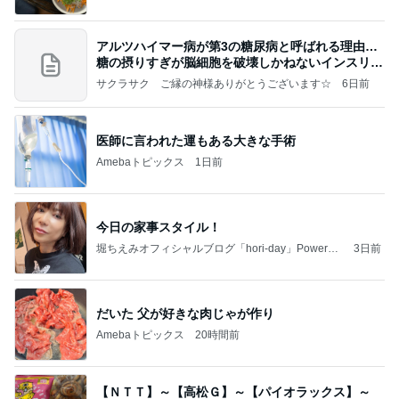
アルツハイマー病が第3の糖尿病と呼ばれる理由…
糖の摂りすぎが脳細胞を破壊しかねないインスリン
の恐
サクラサク ご縁の神様ありがとうございます☆
6日前
医師に言われた運もある大きな手術
Amebaトピックス
1日前
今日の家事スタイル！
堀ちえみオフィシャルブログ「hori-day」Powered
3日前
by Ameba
だいた 父が好きな肉じゃが作り
Amebaトピックス
20時間前
【ＮＴＴ】～【高松Ｇ】～【パイオラックス】～