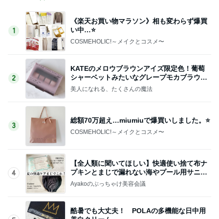
《楽天お買い物マラソン》相も変わらず爆買
い中…⭐️
1
COSMEHOLIC!～メイクとコスメ〜
KATEのメロウブラウンアイズ限定色！葡萄
シャーベットみたいなグレープモカブラウン
2
を購入♡
美人になれる、たくさんの魔法
総額70万超え…miumiuで爆買いしました。⭐️
3
COSMEHOLIC!～メイクとコスメ〜
【全人類に聞いてほしい】快適使い捨て布ナ
プキンとまじで漏れない海やプール用サニタ
4
リーパンツの話
Ayakoのぶっちゃけ美容会議
酷暑でも大丈夫！ POLAの多機能な日中用