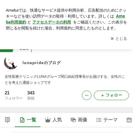
lunaprideのブログ
アプリをダウンロードして
ブログの更新通知
を受け取りまし
開く
ょう。
ranking
コスメ・メイクレビュージャンル
610
lunaprideのブログ
女性医療クリニックLUNAグループ関口由紀理事長がお届けする、女性のこ
とを考えた通販ショップです
21
343
フォロー
フォロワー
投稿
一覧
人気
画像
テーマ