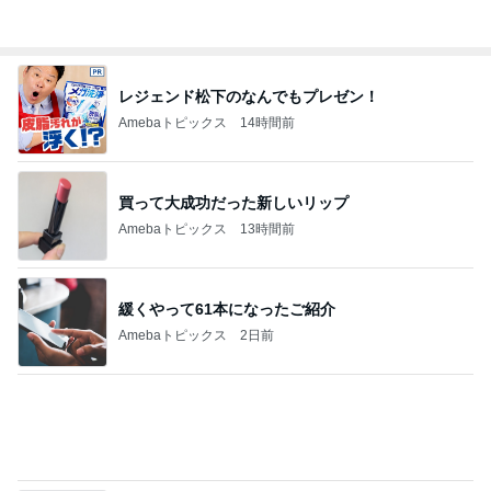
奥さんに感謝した洗濯と洗い物
Amebaトピックス
1日前
平原綾香 航海士ではない方向音痴
Amebaトピックス
1日前
薬丸裕英 夏はしっかりと朝食