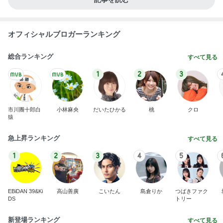
オフィシャルブロガーランキング
総合ランキング
すべて見る
1
2
3
市川團十郎白
小林麻央
だいたひかる
桃
クロ
猿
急上昇ランキング
すべて見る
1
2
3
4
5
EBiDAN 39&Ki
高山善廣
こいたん
島倉りか
つばきファク
DS
トリー
新登場ランキング
すべて見る