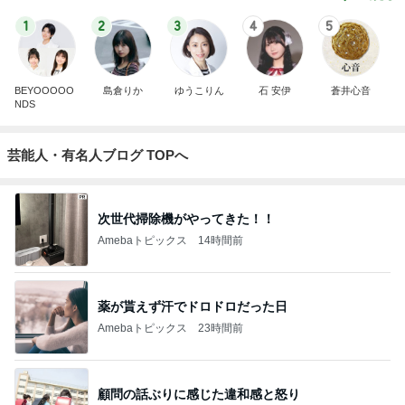
1
2
3
4
5
BEYOOOOO
島倉りか
ゆうこりん
石 安伊
蒼井心音
NDS
芸能人・有名人ブログ TOPへ
次世代掃除機がやってきた！！
Amebaトピックス
14時間前
薬が貰えず汗でドロドロだった日
Amebaトピックス
23時間前
顧問の話ぶりに感じた違和感と怒り