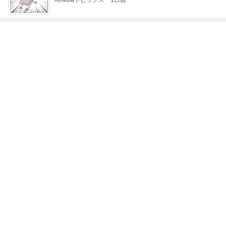
レジェンド松下のなんでもプレゼン！
Amebaトピックス
14時間前
買って大成功だった新しいリップ
Amebaトピックス
13時間前
緩くやって61本になったご紹介
Amebaトピックス
2日前