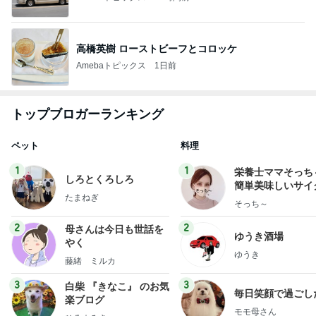
高橋英樹 ローストビーフとコロッケ
Amebaトピックス
1日前
トップブロガーランキング
ペット
料理
1
1
栄養士ママそっち
しろとくろしろ
簡単美味しいサイ
たまねぎ
献立
そっち～
2
2
母さんは今日も世話を
ゆうき酒場
やく
ゆうき
藤緒 ミルカ
3
3
白柴 『きなこ』 のお気
毎日笑顔で過ごし
楽ブログ
モモ母さん