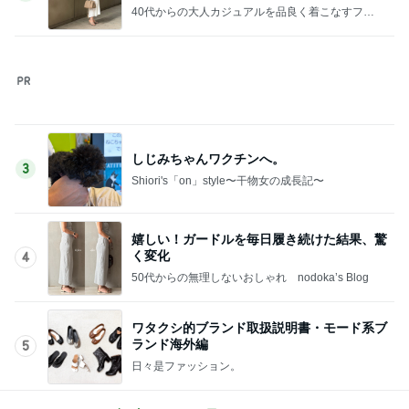
日々是ファッション。
このジャンルの記事をもっと見る
レジェンド松下のなんでもプレゼン！
Amebaトピックス
7時間前
藤あや子 最高だった津田屋の弁当
Amebaトピックス
1日前
クーラーで身体がだる重な日の夜
Amebaトピックス
1日前
高くて悩んだ息子のためのからくり箱