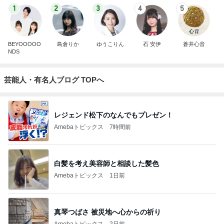
1
2
3
4
5
BEYOOOOO
島倉りか
ゆうこりん
石 安伊
蒼井心音
NDS
芸能人・有名人ブログ TOPへ
レジェンド松下のなんでもプレゼン！
Amebaトピックス
7時間前
白髪を考え美容師と相談した髪色
Amebaトピックス
1日前
真琴つばさ 被災地へ心からの祈り
Amebaトピックス
2日前