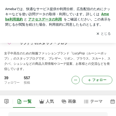
制服系ファッションブランド「LucyPop（ルーシーポップ）」
のスタッフ・ブログ
アプリをダウンロードして
ブログの更新通知
を受け取りまし
開く
ょう。
制服系ファッションブランド「LucyPop（ルーシーポ
ップ）」のスタッフ・ブログ
女子中高生のための制服ファッションブランド「LucyPop（ルーシーポッ
プ）」のスタッフブログです。 ブレザー、リボン、ブラウス、スカート、ス
クバ、シュシュなどの商品入荷情報やコーデ提案、お客様との交流などを発
信しています。
39
557
フォロー
フォロワー
投稿
一覧
人気
画像
テーマ