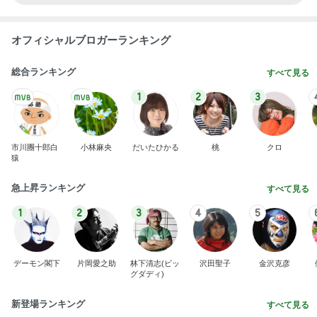
オフィシャルブロガーランキング
総合ランキング
すべて見る
1
2
3
市川團十郎白
小林麻央
だいたひかる
桃
クロ
猿
急上昇ランキング
すべて見る
1
2
3
4
5
デーモン閣下
片岡愛之助
林下清志(ビッ
沢田聖子
金沢克彦
グダディ)
新登場ランキング
すべて見る