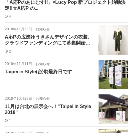
「A応Pのあにむす!!」×Lucy Pop 新プロジェクト始動決
定!!☆A応P の...
4
2018年11月23日
・
お知らせ
A応Pの広瀬ゆうきさんデザインの衣装、
クラウドファンディングにて募集開始し
ました！
2
2018年11月11日
・
お知らせ
Taipei in Style(台湾)最終日です
2018年10月29日
・
お知らせ
11月は台北の展示会へ！"Taipei in Style
2018"
1