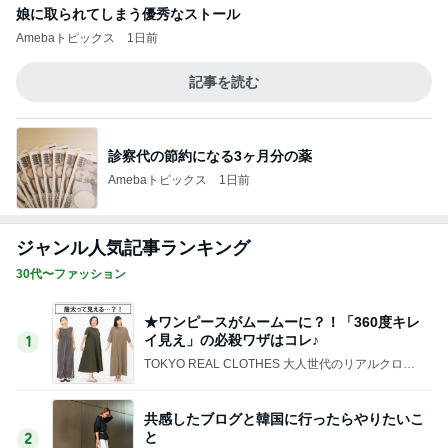
★ワンピースがムームーに？！「360度キレ
イ見え」の必殺ワザはコレ♪
1
TOKYO REAL CLOTHES 大人世代のリアルクロー
ズ
共感したブログと韓国に行ったらやりたいこ
と
2
40代からの大人カジュアルを品良く着こなすファ
ッションブログ
しじみちゃんワクチンへ。
3
Shiori's「on」style〜干物女の成長記〜
嬉しい！ガードルを毎日履き続けた結果、驚
く変化
4
50代からの無理しないおしゃれ nodoka’s Blog
ワタクシ的ブランド取扱説明書・モード系ブ
ランド海外編
5