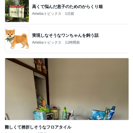
記事を読む
7月に2回も生理が来た体の悲鳴
Amebaトピックス
1日前
本物の桃を食べてる気分のグミ
Amebaトピックス
16時間前
豪華で楽しかったホテルの晩ごはん
Amebaトピックス
1日前
夫のおかげで毎日大量収穫の野菜
Amebaトピックス
11時間前