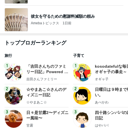
彼女を守るための慰謝料減額の頼み
Amebaトピックス
1日前
トップブロガーランキング
旅行
子育て
1
1
「吉田さんちのファミ
kosodatefulな毎
リー日記」Powered b
オギャ子の暴走～
y Ameba 吉田さんファ
吉田さんファミリー
オギャ子
ミリーオフィシャルブ
ログ
2
2
☆やまあこ☆さんのデ
日曜日は９時まで
ィズニー日記
い。
☆やまあこ☆
あべかわ
3
3
日々是甘露2〜ディズニ
四十路シンパパの
ー風味〜
日記
甘露
はやパパ