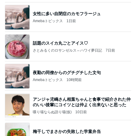
バターと塩で焼いたうますぎるパン
Amebaトピックス
1日前
待ってる！
武東由美オフィシャルブログ「MOTOちゃんと
10時間前
のはっぴぃな毎日」Powered by Ameba
審査が通れば振り込まれる20万円
Amebaトピックス
1日前