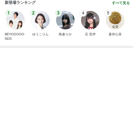
地獄
日本人
1日前
安めぐみ 家族での沖縄の夏休み
Amebaトピックス
1日前
記事を読む