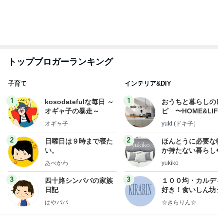
最前列からのど迫力の前面展望
Amebaトピックス
1日前
8月2日放送のTBS「週刊さんまとマツコ」先週に引
き続き出演します♪
植草美幸オフィシャルブログ Powered by Ameba
5日前
柏木由紀子 癒しのフラッペマカロン
Amebaトピックス
1日前