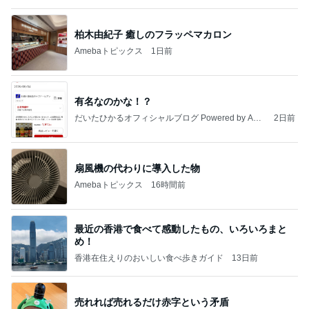
1GB制限の息子が見つけた楽しみ
Amebaトピックス
13時間前
敬三さんも言いよったのよか。そうか。それは茂美
のしてはならない禁じ手だったな。陣内が言いよる
のよ
nanasantojiroのブログ
3日前
女性に多い自閉症のカモフラージュ
Amebaトピックス
1日前