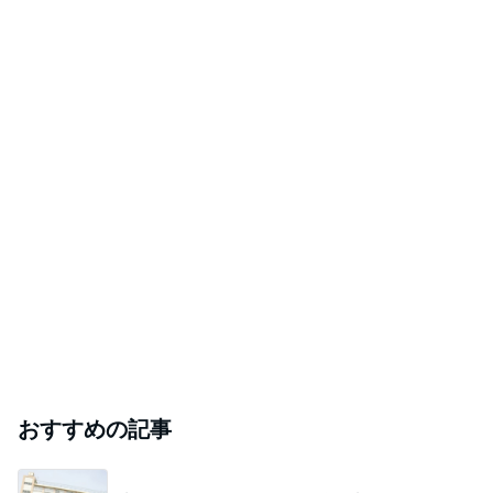
Amebaトピックス
1日前
次世代掃除機がやってきた！！
Amebaトピックス
6時間前
3週間ぶりに熊本でするお仕事
Amebaトピックス
2日前
1580万円で日当たり抜群の物件
Amebaトピックス
1日前
芸能人・有名人ブログ TOPへ