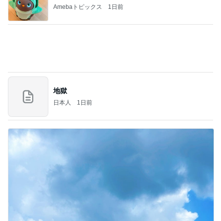
話題のスイカ丸ごとアイス♡
さとみるくのロサンゼルス⇔ハワイ夢日記
7日前
夜勤の同僚からのグチグチした文句
Amebaトピックス
10時間前
アンジャ児嶋さん相葉ちゃんと食事で紹介された仲
のいい後輩にコイツとは仲よく出来ないと思った
喋り場ならぬ語り場(仮)
10日前
梅干しでまさかの失敗した学童弁当
Amebaトピックス
18時間前