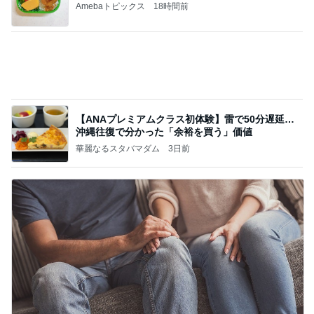
高橋直純のトラブルメーカー第1167回更新しまし
た！
高橋直純オフィシャルブログ「なおずみぶろぐ」
11日前
Powered by Ameba
欲しいものどんどん出てくるショップ
Amebaトピックス
17時間前
何故トランプ大統領が日本円を支援するのかと聞か
れた時の答え
nokoarikonのブログ
2日前
だいた 疲れていると言われた顔
Amebaトピックス
1日前