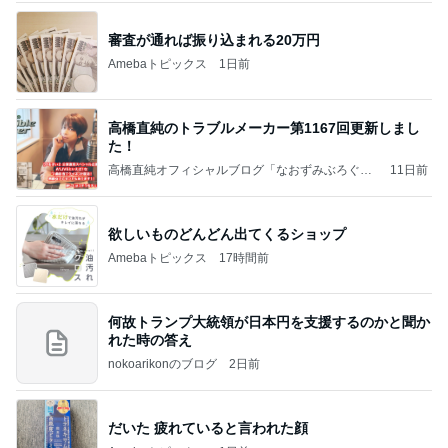
ユカイ 鉄分補給でフライパンと鉄瓶
Amebaトピックス
1日前
【お知らせ】9/21〜9/23北海道3days
パク・ジュニョン オフィシャルブログ 「日本の
2日前
心」 powered by Ameba
大型犬もいる我が家のサブスク
Amebaトピックス
2日前