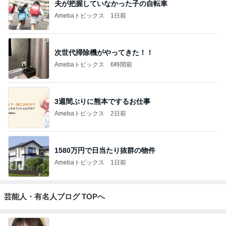
辻希美の長女 ｢プロ顔負け｣のお菓子公開
Amebaトピックス
17時間前
TOPTOY☆Cocoa Workshop
ディズニーファン Dのブログ
9日前
「オグシオ」小椋 恋人と別れ卵子凍結
Amebaトピックス
1日前
開卡
くいしんぼうCAMのもっとおいしい台湾!!!!
3日前
ジャンルランキング
教育・お受験
14,520人参加中