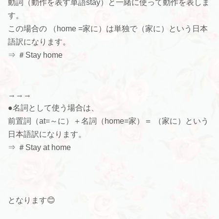
動詞（動作を表す単語stay）
と一緒に使って動作を表しま
す。
この場合の （home =家に）は単独で（家に）という日本
語訳になります。
⇒ ＃Stay home
→→→
●
名詞として使う場合は、
前置詞（at=～に）＋名詞（
home=家）＝ （家に）という
日本語訳になります。
⇒ ＃Stay at home
となります😊