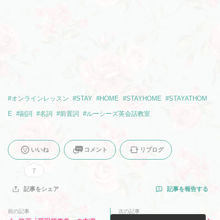
#
オンラインレッスン
#
STAY
#
HOME
#
STAYHOME
#
STAYATHOM
E
#
副詞
#
名詞
#
前置詞
#
ルーシーズ英会話教室
いいね
コメント
リブログ
7
記事を報告する
記事をシェア
前の記事
次の記事