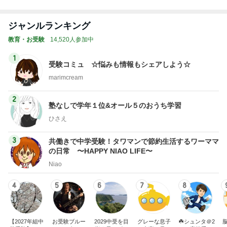
総合ランキング
すべて見る
1
2
3
市川團十郎白
小林麻央
だいたひかる
桃
クロ
猿
急上昇ランキング
すべて見る
1
2
3
4
5
AKB48
たんぽぽ川村
北村総一朗
北別府学
OCHA NORM
エミコ
A
新登場ランキング
すべて見る
1
2
3
4
5
BEYOOOOO
ゆうこりん
島倉りか
石 安伊
蒼井心音