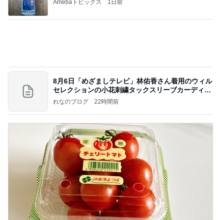
相続税を、払えないで、売りに出されて不動産は、
外国のお金持ちに買われているそうです。やばいで
すよ
ht9299yzf祈りのブログ
5日前
甲羅が割れ負傷した指定外来種の亀
Amebaトピックス
1日前
ポッキー以来の・・・初ビーナス♪
ＳＲ♡ＬＯＶＥＲの・・・キックでＧＯ♪
11日前
募集した日にアンケートが出た犬
Amebaトピックス
2日前