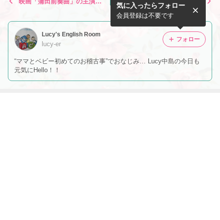
映画「蒲田前奏曲」の主演女
生徒さんからのあたたかいお
気に入ったらフォロー
優兼プロデューサーの松浦う
手紙いただきました全てのレ
ららさん。特集のweb記事で
ッスンをオンラインレッスン
会員登録は不要です
す。昨...
に切り替...
Lucy's English Room
フォロー
lucy-er
“ママとベビー初めてのお稽古事”でおなじみ… Lucy中島の今日も
元気にHello！！
最近の画像つき記事
ある日のレッス
Happy Valentin
Fruit’s Puzzle
Christmas Tree
ン
e’s Day
もっと見る