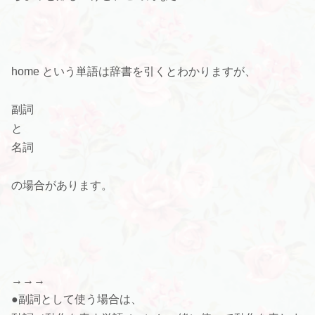
home という単語は辞書を引くとわかりますが、
副詞
と
名詞
の場合があります。
→→→
●副詞として使う場合は、