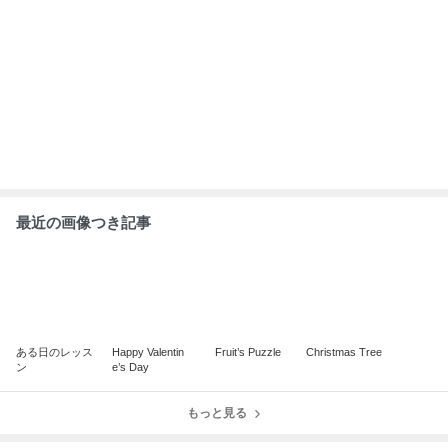
ABEMA
清水アキラ 37歳で急逝した息子 良太郎
さんの死去にコメント