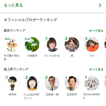
有名なのかな！？
だいたひかるオフィシャルブログ Powered by Ame
2日前
ba
扇風機の代わりに導入した物
Amebaトピックス
16時間前
最近の香港で食べて感動したもの、いろいろまと
め！
香港在住えりのおいしい食べ歩きガイド
13日前
売れれば売れるだけ赤字という矛盾
Amebaトピックス
1日前