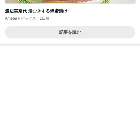
価値観の違いによる「失敗」に対して感情的に反省
しない 私だけの宗教仮称略称偶然と暗合教教義候
補
ムカシオナガザルのwesternblack brain stool2024
4日前
年（令和6）11月25日以来減酒断煙再開ムカシオナ
ガザル
だいた 片っ端から食べているレモン
Amebaトピックス
1日前
記事を読む