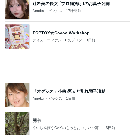
1
受験コミュ ☆悩みも情報もシェアしよう☆
marimcream
2
塾なしで学年１位&オール５のおうち学習
ひさえ
3
共働きで中学受験！タワマンで節約生活するワーママ
の日常 〜HAPPY NIAO LIFE〜
Niao
4
5
6
7
8
【2027年組中
お受験ブルー
2029中受を目
グレーな息子
☘️シュンタ＠2
学受験】サピ
ズ
指す元サピッ
の中高一貫校
027高校受験
ママブログ
クス講師ママ
サブマリン生
に向けたドタ
♡
のブログ
活【現在不登
バタ日記（20
校】
24中受完）&
もっと見る
たまに幼児教
育