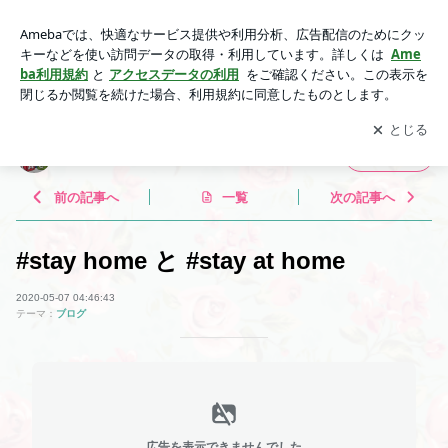
#stay home と #stay at home | Lucy's English Room
アプリをダウンロードして
ブログの更新通知
を受け取りまし
開く
ょう。
Lucy's English Room
フォロー
前の記事へ
一覧
次の記事へ
#stay home と #stay at home
2020-05-07 04:46:43
テーマ：
ブログ
広告を表示できませんでした