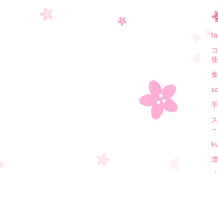
t
コ
使
食
s
手
ス
～
k
漂
「