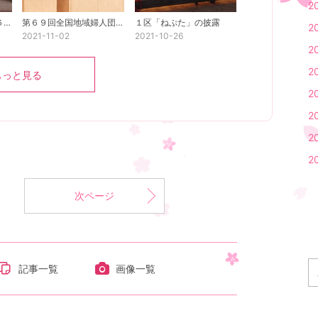
2
進徳女子高校の生徒１６名に「生理の貧困とジェンダー平等」について話しました♬
第６９回全国地域婦人団体研究大会（長崎市）に参加しました
１区「ねぷた」の披露
2
2021-11-02
2021-10-26
2
2
もっと見る
2
2
2
2
次ページ
記事一覧
画像一覧