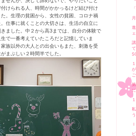
りませんが、決して諦めないで、やりたいこと
び付けられる人、時間がかかっるけど結び付け
「
した。生理の貧困から、女性の貧困、コロナ禍
月
た。仕事に就くことの大切さは、生活の自立に
進
割きました。中２から高3までは、自分の体験で
ェ
人生で一番考えていたころだと記憶していま
講
、家族以外の大人との出会いもまた、刺激を受
て
性がまぶしい２時間半でした。
S
１
ご
第
に
１
私
う
Ｉ
ピ