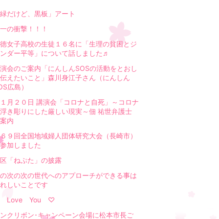
緑だけど、黒板」アート
一の衝撃！！！
徳女子高校の生徒１６名に「生理の貧困とジ
ンダー平等」について話しました♬
演会のご案内「にんしんSOSの活動をとおし
伝えたいこと」森川身江子さん（にんしん
OS広島）
１月２０日 講演会「コロナと自死」～コロナ
が浮き彫りにした厳しい現実～佃 祐世弁護士
案内
６９回全国地域婦人団体研究大会（長崎市）
参加しました
区「ねぷた」の披露
の次の次の世代へのアプローチができる事は
れしいことです
 Love You ♡
ンクリボン･キャンペーン会場に松本市長ご