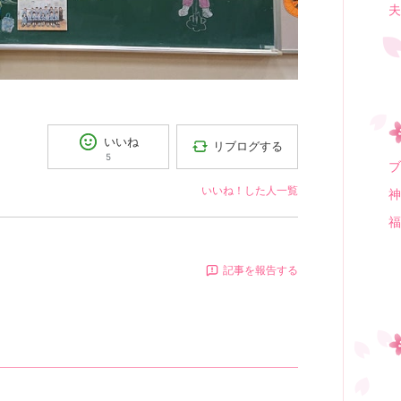
夫
いいね
リブログする
5
ブ
いいね！した人一覧
神
福
記事を報告する