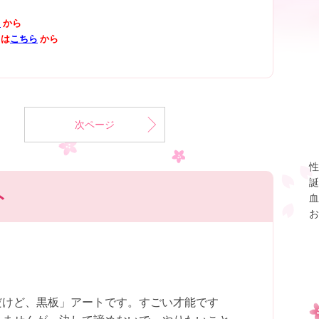
ら
から
」は
こちら
から
次ページ
性
誕
ト
血
お
だけど、黒板」アートです。すごい才能です