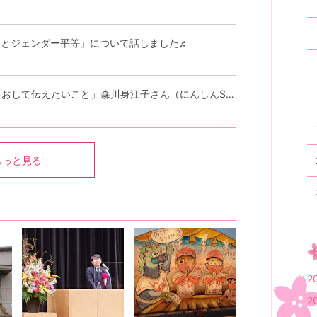
困とジェンダー平等」について話しました♬
講演会のご案内「にんしんSOSの活動をとおして伝えたいこと」森川身江子さん（にんしんSOS広島）
もっと見る
2
2