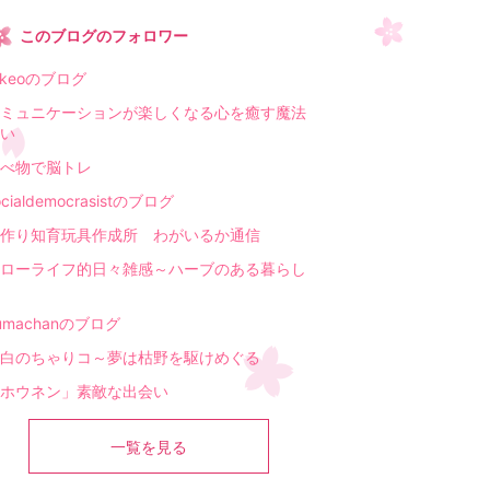
このブログのフォロワー
akeoのブログ
ミュニケーションが楽しくなる心を癒す魔法
い
べ物で脳トレ
ocialdemocrasistのブログ
作り知育玩具作成所 わがいるか通信
ローライフ的日々雑感～ハーブのある暮らし
umachanのブログ
白のちゃりコ～夢は枯野を駆けめぐる
ホウネン」素敵な出会い
一覧を見る