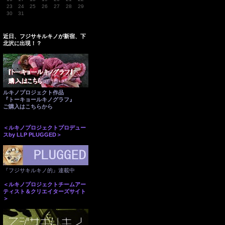
23
24
25
26
27
28
29
30
31
近日、フジサキルキノが新宿、下
北沢に出現！？
ルキノプロジェクト作品
『トーキョールキノグラフ』
ご購入はこちらから
＜ルキノプロジェクトプロデュー
スby LLP PLUGGED＞
『フジサキルキノ的』連載中
＜ルキノプロジェクトチームアー
ティスト＆クリエイターズサイト
＞