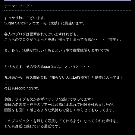
テーマ：
ブログ
すっかり秋にございます。
Sugar Saltのイノウエトモ（太鼓）に御座います。
各人のブログは更新されてはいますけれども、
こちらのブログがちょっと更新が滞ってしまってる感が・・・（苦笑）。
ま、各々、活動が忙しいくあるという事で御愛嬌賜ります(^o^)w
とりあえず、その後のSugar Saltは、というと・・・
九月頭から、佐久間正英氏（知らない人はLet's検索）と制作に入ってまし
て、
今日もrecordingです。
勿論、ライブも欠かさずバッチリな感じでやってます！
先日の名古屋～神戸のツアーは台風にまみれて困難を極めましたが、
困難をも面白く感じるような気持ちで楽しくやらせてもらってます。
このプロジェクトを通じて応援してくれるようになってくれた皆様を、
とても身近に感じている最近です。