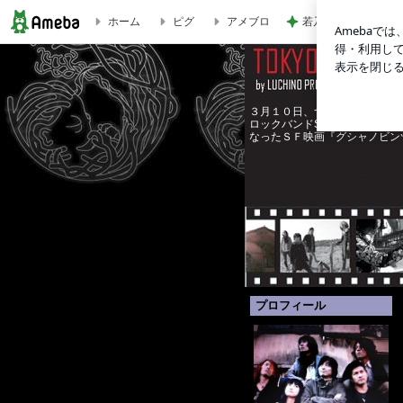
若乃花 朝からマッ
ホーム
ピグ
アメブロ
LUCHINOPROJECT
３月１０日、ついに全国発売！
ロックバンドSugar Saltが
なったＳＦ映画『グシャノビン
プロフィール