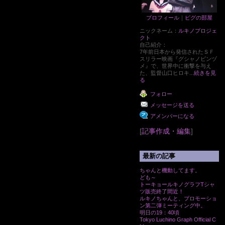
プロフィール
｜
ピグの部屋
ニックネーム：
ルキノプロジェ
クト
自己紹介：
7年前日本から発信されたＳＦ
スリラー映画『グシャノビンヅ
メ』で、世界中に衝撃を与え
た、監督山口ヒロキ...
続きを見
る
フォロー
メッセージを送る
アメンバーになる
[
記事作成・編集
]
最新の記事
ちゃんと機動してます。
ども～
トーキョールキノグラフTシャ
ツ販売終了間近！
ルキノちゃんと、プロモーショ
ン第二弾ミーティング中。
明日の19：40頃
Tokyo Luchino Graph Official C