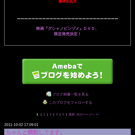
書肆侃侃房
ーーーーーーーーーーーーーーーーーーーーーーーーーーーー
映画『グシャノビンヅメ』ＤＶＤ、
限定発売決定！
ブログ画像一覧を見る
このブログをフォローする
1
|
2
|
3
|
4
|
5
|
最初
次のページへ
>>
2011-10-02 17:09:01
ちゃんと機動してます。