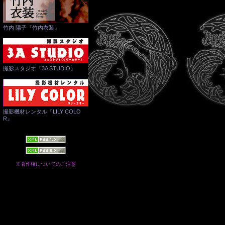
竹内 陽子『竹内衣装』
撮影スタジオ『3A STUDIO』
撮影機材レンタル『LILY COLO
R』
※著作権についてのご注意