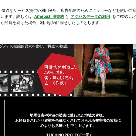
クのパンケーキ
新規登録
ロ
芸能人ブログ
人気ブログ
個性派女優藤崎ルキノ、映画監督山口ヒロキ、
生み出すPHOTO小説＆DVD作品。７年前に話題と
ヅメ』の続編的要素を含む、”再生”の物語。
地震災害や津波の被害に遭われた地域の皆様、
お怪我をされたり避難を余儀なくされておられる被害者の皆様に
心よりお見舞いを 申し上げます。
（LUCHINO PROJECT一同）