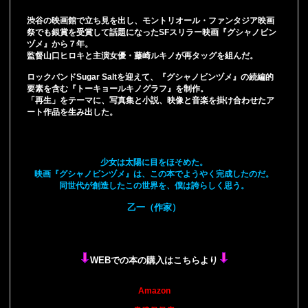
渋谷の映画館で立ち見を出し、モントリオール・ファンタジア映画
祭でも銀賞を受賞して話題になったSFスリラー映画『グシャノビン
ヅメ』から７年。
監督山口ヒロキと主演女優・藤崎ルキノが再タッグを組んだ。
ロックバンドSugar Saltを迎えて、『グシャノビンヅメ』の続編的
要素を含む『トーキョールキノグラフ』を制作。
「再生」をテーマに、写真集と小説、映像と音楽を掛け合わせたア
ート作品を生み出した。
少女は太陽に目をほそめた。
映画『グシャノビンヅメ』は、この本でようやく完成したのだ。
同世代が創造したこの世界を、僕は誇らしく思う。
乙一（作家）
WEBでの本の購入はこちらより
Amazon