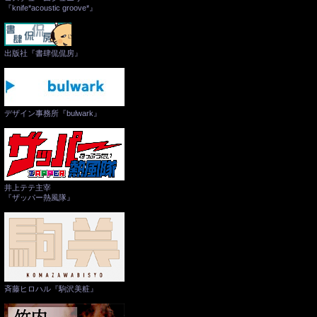
『knife*acoustic groove*』
出版社『書肆侃侃房』
デザイン事務所『bulwark』
井上テテ主宰
『ザッパー熱風隊』
斉藤ヒロハル『駒沢美粧』