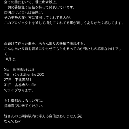
全ての曲において、世に出す以上、
一切の妥協無く自信を持って発表しています。
自明だけど言わば命懸け。
その姿勢の在り方に賛同してくれてる人が、
このプロジェクトを通して増えてくれてる事が嬉しくありがたく感じてます。
命懸けて作った曲を、あらん限りの熱量で表現する。
こんな当たり前を普通にやらせてもらえるってのが俺たちの感謝なわけでし
て。
10月は、
5日 新横浜BeLL's
7日 代々木Zher the ZOO
27日 下北沢251
31日 吉祥寺Shuffle
でライブやります。
もし御都合よろしい方は、
是非遊びに来てください。
皆さんのご期待以内に添える自信はありません(笑)
なんてねw