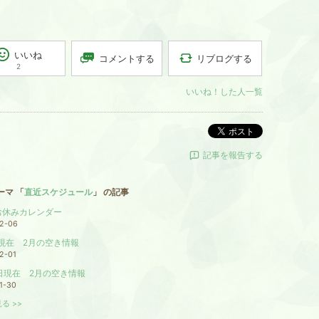
いいね
リブログする
コメントする
2
いいね！した人一覧
ポスト
記事を報告する
ーマ 「
直近スケジュール
」 の記事
お休みカレンダー
2-06
日現在 2月の空き情報
2-01
0日現在 2月の空き情報
1-30
る >>