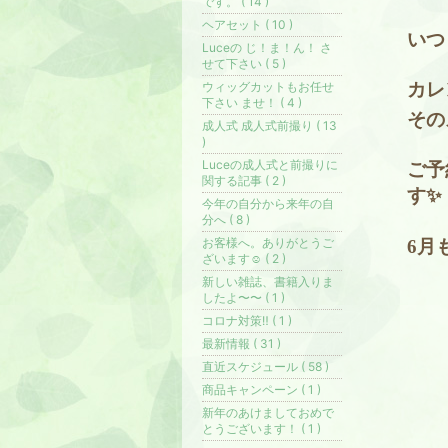
です。 ( 14 )
ヘアセット ( 10 )
いつ
Luceの じ！ま！ん！ さ
せて下さい ( 5 )
カレ
ウィッグカットもお任せ
下さい ませ！ ( 4 )
その
成人式 成人式前撮り ( 13
)
Luceの成人式と前撮りに
ご予
関する記事 ( 2 )
す✨
今年の自分から来年の自
分へ ( 8 )
お客様へ。ありがとうご
6月も
ざいます☺️ ( 2 )
新しい雑誌、書籍入りま
したよ〜〜 ( 1 )
コロナ対策‼️ ( 1 )
最新情報 ( 31 )
直近スケジュール ( 58 )
商品キャンペーン ( 1 )
新年のあけましておめで
とうございます！ ( 1 )