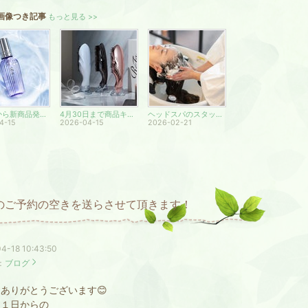
画像つき記事
もっと見る >>
リファから新商品発売✨
4月30日まで商品キャンペーン中です✨
ヘッドスパのスタッフとスタイリストのご紹介。
4-15
2026-04-15
2026-02-21
のご予約の空きを送らさせて頂きます！
4-18 10:43:50
：
ブログ
ありがとうございます😊
２１日からの