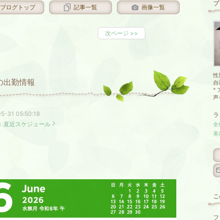
プ
ブログトップ
記事一覧
画像一覧
次ページ
>>
性
の出勤情報
自
^
声を
5-31 05:50:18
ラ
：
直近スケジュール
全
美
こ
フ