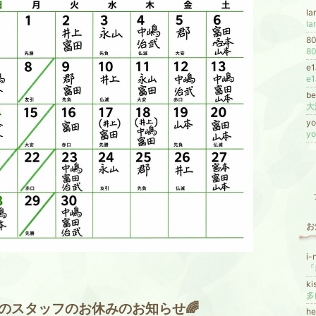
l
l
8
8
e
e
be
y
y
お
i
ki
多
のスタッフのお休みのお知らせ🌈
h