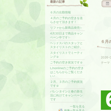
最新の記事
６月の出勤情報
４月のご予約の空きを送
らさせて頂きます！
リファから新商品発売✨
4月30日まで商品キャン
ペーン中です✨
６月
ヘッドスパのスタッフと
スタイリストのご紹介。
スタイリストでミーティ
ング☺️
2026-0
ご予約の空き状況です☺️
テーマ
L/nonlineのご予約の空き
はこちらからご覧くださ
い♂️
２月、３月のご予約状況
です☺️
バレンタインと春の新生
活に向けてキャンペーン
です
一覧を見る
画像一覧を見る