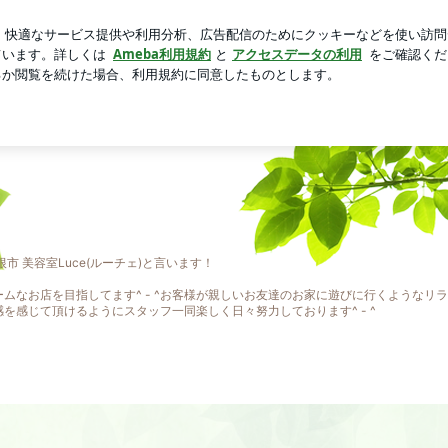
入りのジャケット
芸能人ブログ
人気ブログ
新規登録
根市 美容室Luce(ルーチェ)と言います！
ームなお店を目指してます^ - ^お客様が親しいお友達のお家に遊びに行くようなリ
を感じて頂けるようにスタッフ一同楽しく日々努力しております^ - ^