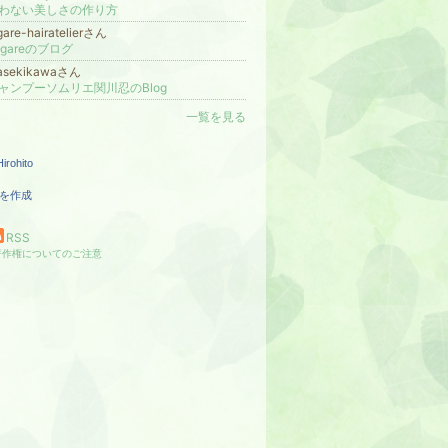
わない美しさの作り方
gare-hairatelierさん
egareのブログ
zasekikawaさん
ャンプーソムリエ関川忍のBlog
一覧を見る
irohito
を作成
RSS
著作権についてのご注意