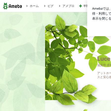
ホーム
ピグ
アメブロ
半額になったお気に
Luce
Luce
滋賀県 彦
アットホ
スと安心感