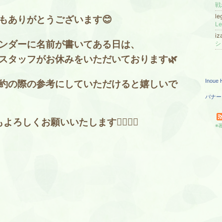
戦
le
もありがとうございます😊
L
i
ンダーに名前が書いてある日は、
シ
スタッフがお休みをいただいております🌿
Inoue H
約の際の参考にしていただけると嬉しいで
バナー
よろしくお願いいたします🙇‍♂️🙇‍♂️
※