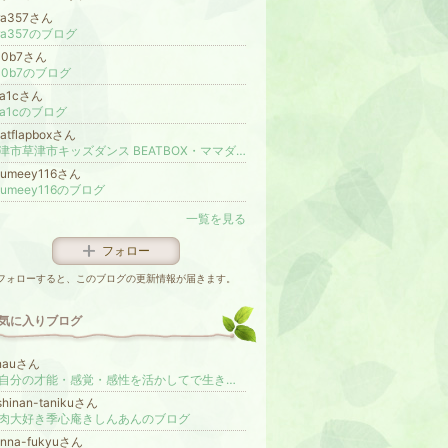
ara357さん
ara357のブログ
00b7さん
00b7のブログ
1a1cさん
1a1cのブログ
atflapboxさん
大津市草津市キッズダンス BEATBOX・ママダンス BEAT FAMILY
oumeey116さん
oumeey116のブログ
一覧を見る
フォロー
フォローすると、このブログの更新情報が届きます。
気に入りブログ
-nauさん
『自分の才能・感覚・感性を活かしてで生きる！』からだ・心・思考がつながるサロン
shinan-tanikuさん
肉大好き季心庵きしんあんのブログ
enna-fukyuさん