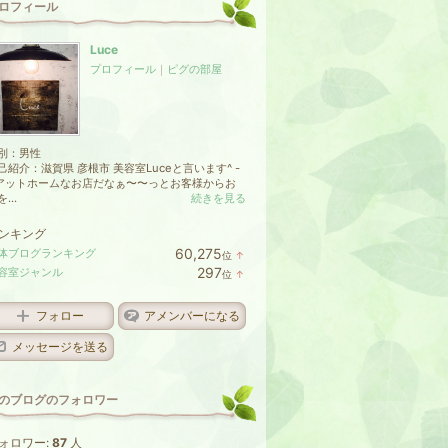
ロフィール
Luce
プロフィール
｜
ピグの部屋
別：
男性
己紹介：滋賀県 彦根市 美容室Luceと言います^ -
 アットホームなお店だなぁ〜〜っとお客様からお
...
続きを見る
ンキング
60,275
体ブログランキング
位
↑
ラ
297
容室ジャンル
位
↑
ン
ラ
キ
ン
ン
キ
フォロー
アメンバーになる
グ
ン
上
グ
メッセージを送る
昇
上
昇
のブログのフォロワー
ォロワー:
87
人