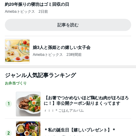
【お箸でつかめないほど鶏むね肉がほろほろ
に！】非公開クーポン貼りまくってます
1
ｒｉｉ＊ごはんアルバム
＊私の誕生日【嬉しいプレゼント】＊
2
みかぱちこ家のおうちでごはん
賄いって本来こういうもん？笑
3
酒ポンコツ女の息子LOVE blog♡♡
姉の推し…？
4
［半休］豆腐あたまのぼっち生活。旦那弁当きろく
はお休み中
まともに買い物行けてないーー‼︎
5