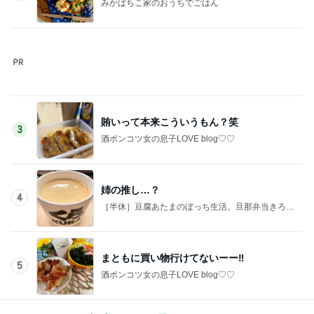
酒ポンコツ女の息子LOVE blog♡♡
このジャンルの記事をもっと見る
レジェンド松下のなんでもプレゼン！
Amebaトピックス
1時間前
60代のひとり暮らしで抜けた肩の力
Amebaトピックス
2日前
桃 4回目の歯の矯正アフターケア
Amebaトピックス
1日前
秋野 嬉しい頂き物の美味しい茶豆