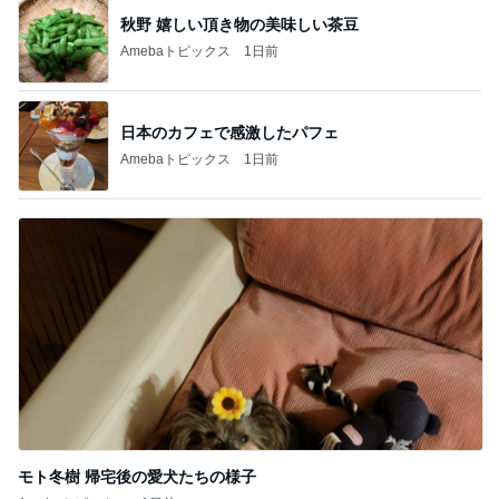
記事を読む
緩くやって61本になったご紹介
Amebaトピックス
1日前
550円で食べられる豚汁の朝定食
Amebaトピックス
1日前
コメダで食べた充分高級なかき氷
Amebaトピックス
1日前
隣の席の三世代がした可愛い乾杯
Amebaトピックス
1日前