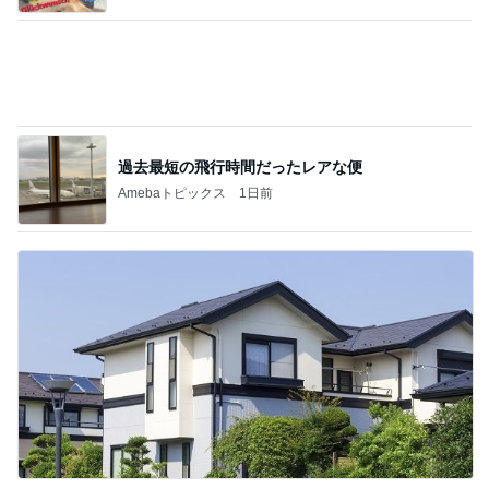
約20年振りの寝坊はゴミ回収の日
Amebaトピックス
2日前
記事を読む
娘3人と孫姫との嬉しい女子会
Amebaトピックス
23時間前
ジャンル人気記事ランキング
お弁当づくり