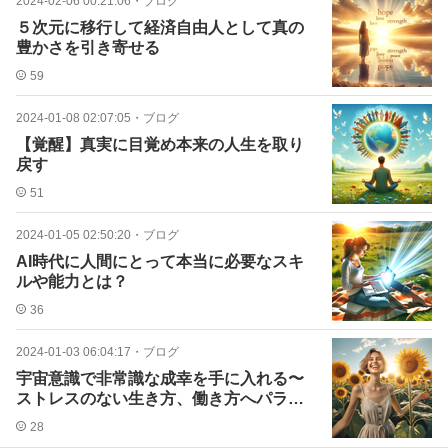
2024-02-06 00:21:06
・
ブログ
５次元に移行して経済自由人として真の
豊かさを引き寄せる
59
2024-01-08 02:07:05
・
ブログ
【覚醒】真実に目覚め本来の人生を取り
戻す
51
2024-01-05 02:50:20
・
ブログ
AI時代に人間にとって本当に必要なスキ
ルや能力とは？
36
2024-01-03 06:04:17
・
ブログ
宇宙意識で非常識な成幸を手に入れる〜
ストレスのない生き方、働き方へパラレ
ルシフト
28