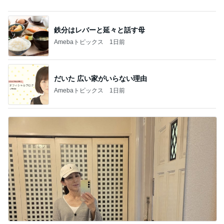
Amebaトピックス
1日前
記事を読む
ゲストの話を聞いてポチった本
Amebaトピックス
24時間前
山田花子 息子が選んだお土産
Amebaトピックス
11時間前
息子と行ったことない街へ小旅行
Amebaトピックス
1日前
水を求めた配達員の悲劇の後編
Amebaトピックス
10時間前