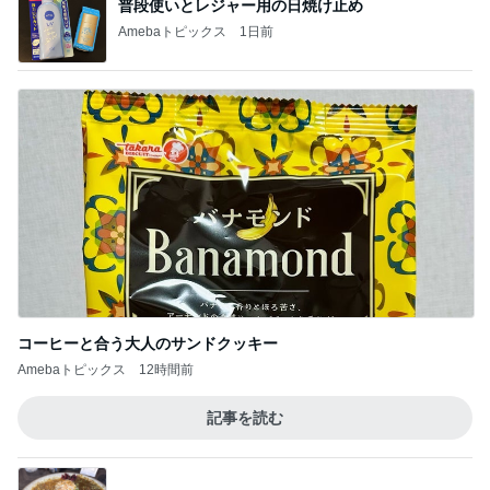
Amebaトピックス
2日前
田中健 社会の役に立つ娘の仕事
Amebaトピックス
17時間前
鉄分はレバーと延々と話す母
Amebaトピックス
1日前
だいた 広い家がいらない理由
Amebaトピックス
1日前