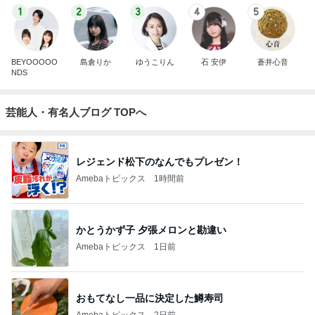
1
2
3
4
5
BEYOOOOO
島倉りか
ゆうこりん
石 安伊
蒼井心音
NDS
芸能人・有名人ブログ TOPへ
レジェンド松下のなんでもプレゼン！
Amebaトピックス
1時間前
かとうかず子 夕張メロンと勘違い
Amebaトピックス
1日前
おもてなし一品に決定した鱒寿司
Amebaトピックス
2日前