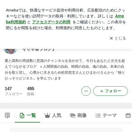
今野さえりオフィシャルブログ『愛と調和の独りひっそり宇宙
ブログ』
アプリをダウンロードして
ブログの更新通知
を受け取りまし
開く
ょう。
今野さえりオフィシャルブログ『愛と調和の独りひっ
そり宇宙ブログ』
愛と調和の周波数に意識のチャンネルを合わせて、今日もあなたと次元を超
えてつながるブログ ⭐︎ 人間関係の自由、時間の自由、魂の自由。本来の自
分を取り戻し、心豊かに生きるため松田悠玄さんとひまわりさんから『独り
ひっそりビジネス』を学んでいます
147
495
フォロー
フォロワー
投稿
一覧
人気
画像
テーマ