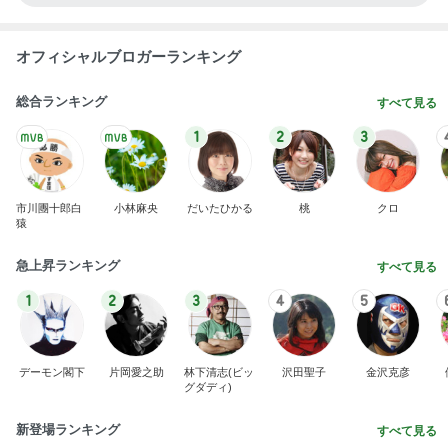
オフィシャルブロガーランキング
総合ランキング
すべて見る
1
2
3
市川團十郎白
小林麻央
だいたひかる
桃
クロ
猿
急上昇ランキング
すべて見る
1
2
3
4
5
デーモン閣下
片岡愛之助
林下清志(ビッ
沢田聖子
金沢克彦
グダディ)
新登場ランキング
すべて見る