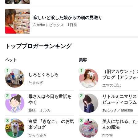
寂しいと涙した娘からの朝の見送り
Amebaトピックス
1日前
トップブロガーランキング
ペット
美容
1
1
（旧アカウント）
しろとくろしろ
ブログ【アラフォ
たまねぎ
社売却セカンドラ
エマの日記
フ】
2
2
母さんは今日も世話を
リトルミニマリス
やく
ビューティコラム 
little minimalist'
藤緒 ミルカ
あねっさ／anessa
uty colum
3
3
白柴 『きなこ』 のお気
美人になれる、た
楽ブログ
んの魔法
ひろ☆みき
hiromi