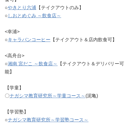
○
やきとり六浦
【テイクアウトのみ】
○
しおとめぐみ ～飲食店～
<幸浦>
○
キャラバンコーヒー
【テイクアウト＆店内飲食可】
<高舟台>
○
湘南 宮だこ ～飲食店～
【テイクアウト＆デリバリー可
能】
【学童】
〇
ナガシマ教育研究所～学童コース～
(泥亀)
【学習塾】
○
ナガシマ教育研究所～学習塾コース～