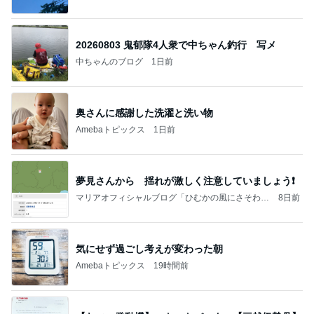
20260803 鬼郁隊4人衆で中ちゃん釣行 写メ
中ちゃんのブログ
1日前
奥さんに感謝した洗濯と洗い物
Amebaトピックス
1日前
夢見さんから 揺れが激しく注意していましょう❗️
マリアオフィシャルブログ「ひむかの風にさそわれ
8日前
て」Powered by Ameba
気にせず過ごし考えが変わった朝
Amebaトピックス
19時間前