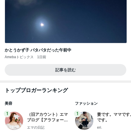
かとうかず子 バタバタだった午前中
Amebaトピックス
1日前
記事を読む
トップブロガーランキング
美容
ファッション
1
1
（旧アカウント）エマ
妻です。ママです
ブログ【アラフォー会
です。
社売却セカンドライ
エマの日記
eri.