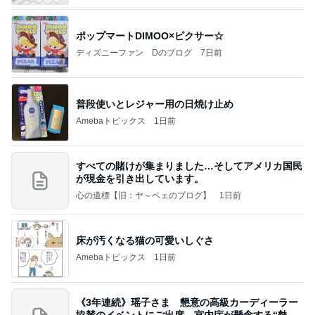
ポップマートDIMOO×ピクサー☆
ディズニーファン Dのブログ
7日前
普段使いとレジャー用の日焼け止め
Amebaトピックス
1日前
すべての賭けが集まりました…そしてアメリカ国民
が現金を引き出しています。
心の道標【旧：ヤ～ベェのブログ】
1日前
床が汚くなる猫の可愛いしぐさ
Amebaトピックス
1日前
《3年連続》瑶子さま 懇意の高級カーディーラー
協賛のイベントにご出席…宮内庁が懸念する“熱心