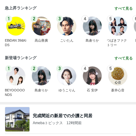
急上昇ランキング
すべて見る
1
2
3
4
5
EBiDAN 39&Ki
高山善廣
こいたん
島倉りか
つばきファク
DS
トリー
新登場ランキング
すべて見る
1
2
3
4
5
BEYOOOOO
島倉りか
ゆうこりん
石 安伊
蒼井心音
NDS
完成間近の新居での介護と同居
Amebaトピックス
12時間前