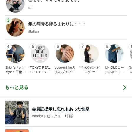
eri.
3
銀の滴降る降るまわりに・・・
illallan
4
5
6
7
8
Shiori's「on」
TOKYO REAL
coco-eririko大
*** あやのハピ
UNIQLOコー
N
style〜干物女
CLOTHES 大
人のプチプラ
ログ ***
ディネート日
の成長記〜
人世代のリア
mixコーデ
記
ルクローズ
もっと見る
会員証提示し忘れもあった快挙
Amebaトピックス
1日前