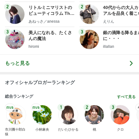
フ】
2
2
リトルミニマリストの
40代からの大人
ビューティコラム The
アルを品良く着こ
little minimalist's bea
ファッションブロ
あねっさ／anessa
えりん
uty colum
3
3
美人になれる、たくさ
銀の滴降る降るま
んの魔法
に・・・
hiromi
illallan
もっと見る
オフィシャルブロガーランキング
総合ランキング
すべて見る
1
2
3
市川團十郎白
小林麻央
だいたひかる
桃
クロ
猿