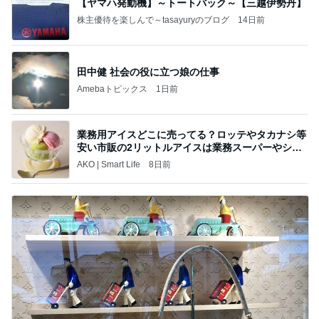
【ヤマハ発動機】～トートバック～【三越伊勢丹】
株主優待を楽しんで～tasayuryのブログ
14日前
田中健 社会の役に立つ娘の仕事
Amebaトピックス
1日前
業務用アイスどこに売ってる？ロッテやタカナシ等
安い市販の2リットルアイスは業務スーパーやシャ
トレ
AKO | Smart Life
8日前