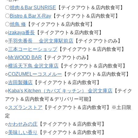
〇
焼肉＆Bar SUNRISE
【テイクアウト＆店内飲食可】
〇
Bistro & Bar X-Ray
【テイクアウト＆店内飲食可】
〇
焼鳥 修
【テイクアウト＆店内飲食可】
○
izakaya番長
【テイクアウト＆店内飲食可】
○
手羽先番長 金沢文庫駅前店
【テイクアウトのみ】
○
三本コーヒーショップ
【テイクアウト＆店内飲食可】
○
Mr.WOOD BAR
【テイクアウトのみ】
○
横浜天下鳥 金沢文庫店
【テイクアウト＆店内飲食可】
○
COZUMELーコスメルー
【テイクアウト＆店内飲食可】
○
吉田製麺店
【テイクアウト＆店内飲食可】
○
Kaba's Kitchen（カバズ キッチン） 金沢文庫店
【テイク
アウト＆店内飲食可＆デリバリー可能】
○
スズランストア
【テイクアウト＆店内飲食可】※土日限
定
○
かわせみの庄
【テイクアウト＆店内飲食可】
○
美味しい香り
【テイクアウト＆店内飲食可】