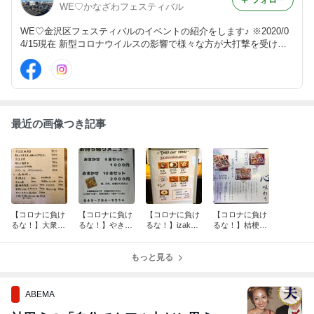
フォロー
WE♡かなざわフェスティバル
WE♡金沢区フェスティバルのイベントの紹介をします♪ ※2020/0
4/15現在 新型コロナウイルスの影響で様々な方が大打撃を受けて
います。少しでもお役に立てればと思い、金沢区の飲食店のテイク
アウトなどの情報をお知らせしています。ご参考にして頂けると有
難いです。
最近の画像つき記事
【コロナに負け
【コロナに負け
【コロナに負け
【コロナに負け
るな！】大衆酒
るな！】やきと
るな！】izakay
るな！】桔梗亭
場 YATSU the
り六浦 ～飲食店
a番長～飲食店
～飲食店～
CAFE～飲食店
～
～＜5/12追記＞
～
もっと見る
ABEMA