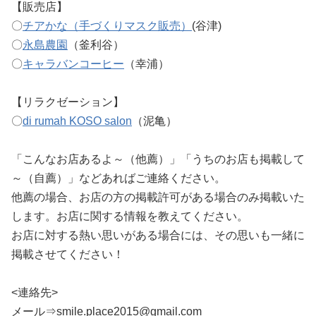
【販売店】
〇
チアかな（手づくりマスク販売）
(谷津)
〇
永島農園
（釜利谷）
〇
キャラバンコーヒー
（幸浦）
【リラクゼーション】
〇
di rumah KOSO salon
（泥亀）
「こんなお店あるよ～（他薦）」「うちのお店も掲載して
～（自薦）」などあればご連絡ください。
他薦の場合、お店の方の掲載許可がある場合のみ掲載いた
します。お店に関する情報を教えてください。
お店に対する熱い思いがある場合には、その思いも一緒に
掲載させてください！
<連絡先>
メール⇒smile.place2015@gmail.com