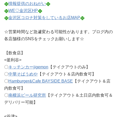
情報提供のおねがい
WE♡金沢区HP
金沢区コロナ対策をしているお店MAP
☆営業時間など急遽変わる可能性があります。ブログ内の
各店舗様のSNSをチェックお願いします☆
【飲食店】
<釜利谷>
〇
キッチンカーjigemon
【テイクアウトのみ】
〇
中華そばうめや
【テイクアウト＆店内飲食可】
〇
Hamburger&Cafe BAYSIDE BASE
【テイクアウト＆店
内飲食可】
〇
南横浜ビール研究所
【テイクアウト＆土日店内飲食可＆
デリバリー可能】
<谷津>