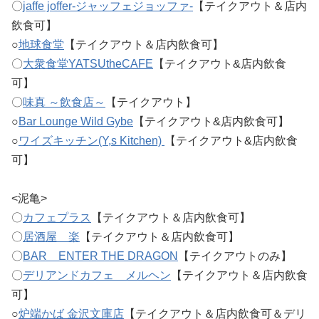
〇
jaffe joffer-ジャッフェジョッファ-
【テイクアウト＆店内
飲食可】
○
地球食堂
【テイクアウト＆店内飲食可】
〇
大衆食堂YATSUtheCAFE
【テイクアウト&店内飲食
可】
〇
味真 ～飲食店～
【テイクアウト】
○
Bar Lounge Wild Gybe
【テイクアウト&店内飲食可】
○
ワイズキッチン(Y,s Kitchen)
【テイクアウト&店内飲食
可】
<泥亀>
〇
カフェプラス
【テイクアウト＆店内飲食可】
〇
居酒屋 楽
【テイクアウト＆店内飲食可】
〇
BAR ENTER THE DRAGON
【テイクアウトのみ】
〇
デリアンドカフェ メルヘン
【テイクアウト＆店内飲食
可】
○
炉端かば 金沢文庫店
【テイクアウト＆店内飲食可＆デリ