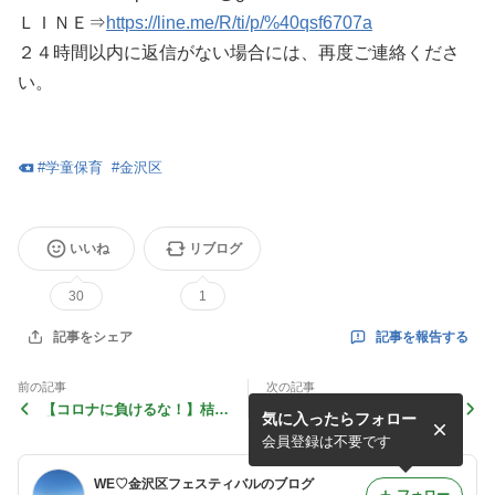
ＬＩＮＥ⇒
https://line.me/R/ti/p/%40qsf6707a
２４時間以内に返信がない場合には、再度ご連絡くださ
い。
#
学童保育
#
金沢区
いいね
リブログ
30
1
記事を報告する
記事をシェア
前の記事
次の記事
【コロナに負けるな！】桔梗
【コロナに負けるな！】湘南
気に入ったらフォロー
亭～飲食店～
宮だこ ～飲食店～
会員登録は不要です
WE♡金沢区フェスティバルのブログ