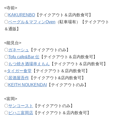
<寺前>
〇
KAKURENBO
【テイクアウト＆店内飲食可】
〇
ベーグル＆マフィンOven
（駐車場有）【テイクアウト
＆通販】
<能見台>
〇
ガネーシュ
【テイクアウトのみ】
〇
Tofu cafe&Bar 伝
【テイクアウト＆店内飲食可】
〇
もつ焼き酒場串えもん
【テイクアウト＆店内飲食可】
○
タイガー食堂
【テイクアウト＆店内飲食可】
〇
居酒屋吾作
【テイクアウト&店内飲食可】
〇
KEITH NOUKENDAI
【テイクアウトのみ】
<富岡>
〇
サンコースト
【テイクアウトのみ】
〇
ビハニ富岡店
【テイクアウト＆店内飲食可】