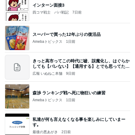
インターン面接3
四コマ戦士 パパ戦記
7日前
スーパーで買った12年ぶりの復活品
Amebaトピックス
1日前
きっと高市ってこの時代に嘘、誤魔化し、はぐらか
しても【バレない】【通用する】とでも思ってたん
だろ
広報 いぬねこ本舗
9日前
森渉 ランキング戦へ死に物狂いの練習
Amebaトピックス
1日前
私達が何も言えなくなる事を楽しみにしていまー
す｡
最後の悪あがき
2日前