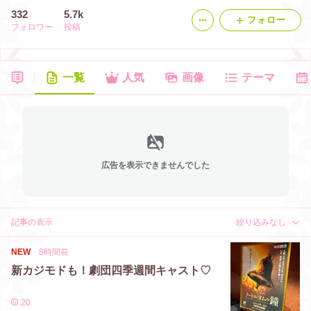
332
5.7k
フォロー
フォロワー
投稿
一覧
人気
画像
テーマ
広告を表示できませんでした
記事の表示
絞り込みなし
NEW
8時間前
新カジモドも！劇団四季週間キャスト♡
20