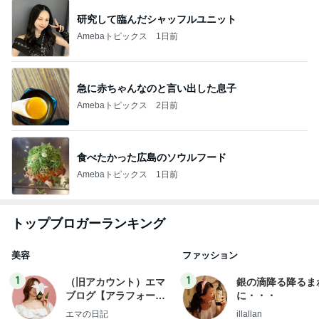
研究して臨んだシャッフルユニット
Amebaトピックス
1日前
急に赤ちゃんなのと言い出した息子
Amebaトピックス
2日前
食べたかった広島のソウルフード
Amebaトピックス
1日前
トップブロガーランキング
美容
ファッション
1
1
（旧アカウント）エマ
銀の滴降る降るま
ブログ【アラフォー会
に・・・
社売却セカンドライ
エマの日記
illallan