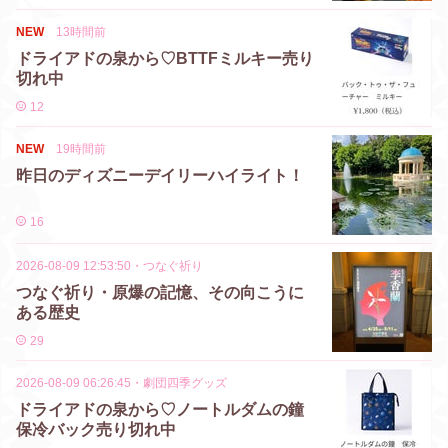
NEW
13時間前
ドライアドの泉から♡BTTFミルキー売り
切れ中
12
NEW
19時間前
昨日のディズニーデイリーハイライト！
16
2026-08-09 12:53:50
・
つなぐ祈り
つなぐ祈り・原爆の記憶、その向こうに
ある歴史
29
2026-08-09 06:26:45
・
劇団四季グッズ
ドライアドの泉から♡ノートルダムの鐘
保冷バック売り切れ中