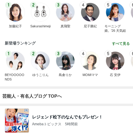
1
2
3
4
5
加藤紀子
Sakurashimeji
真飛聖
尼子勝紀
モーニング
娘。'26 天気組
新登場ランキング
すべて見る
1
2
3
4
5
BEYOOOOO
ゆうこりん
島倉りか
MOMIママ
石 安伊
NDS
芸能人・有名人ブログ TOPへ
レジェンド松下のなんでもプレゼン！
Amebaトピックス
5時間前