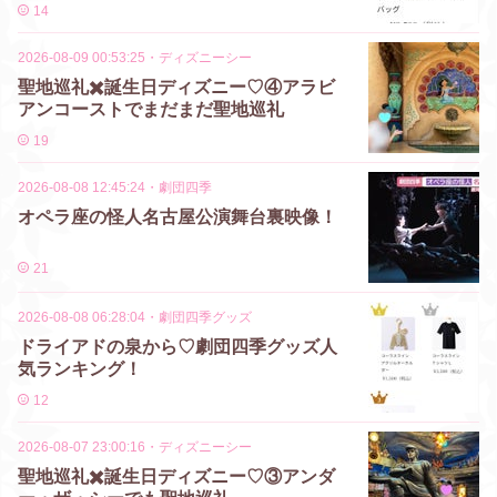
14
2026-08-09 00:53:25
・
ディズニーシー
聖地巡礼✖️誕生日ディズニー♡④アラビ
アンコーストでまだまだ聖地巡礼
19
2026-08-08 12:45:24
・
劇団四季
オペラ座の怪人名古屋公演舞台裏映像！
21
2026-08-08 06:28:04
・
劇団四季グッズ
ドライアドの泉から♡劇団四季グッズ人
気ランキング！
12
2026-08-07 23:00:16
・
ディズニーシー
聖地巡礼✖️誕生日ディズニー♡③アンダ