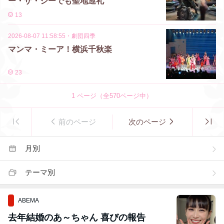
ー・ザ・シーでも聖地巡礼
13
2026-08-07 11:58:55
・
劇団四季
マンマ・ミーア！横浜千秋楽
23
1
ページ（全
570
ページ中）
前のページ
次のページ
月別
テーマ別
ABEMA
去年結婚のあ～ちゃん 喜びの報告