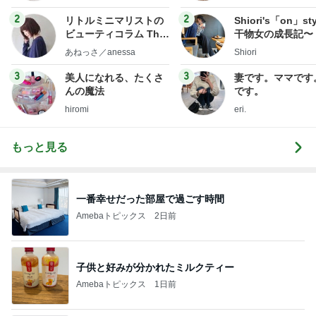
フ】
2
2
リトルミニマリストの
Shiori's「on」st
ビューティコラム The
干物女の成長記〜
little minimalist's bea
あねっさ／anessa
Shiori
uty colum
3
3
美人になれる、たくさ
妻です。ママです
んの魔法
です。
hiromi
eri.
もっと見る
一番幸せだった部屋で過ごす時間
Amebaトピックス
2日前
子供と好みが分かれたミルクティー
Amebaトピックス
1日前