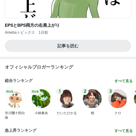
EPSとBPS両方の右肩上がり
Amebaトピックス
1日前
記事を読む
オフィシャルブロガーランキング
総合ランキング
すべて見る
1
2
3
市川團十郎白
小林麻央
だいたひかる
桃
クロ
猿
急上昇ランキング
すべて見る