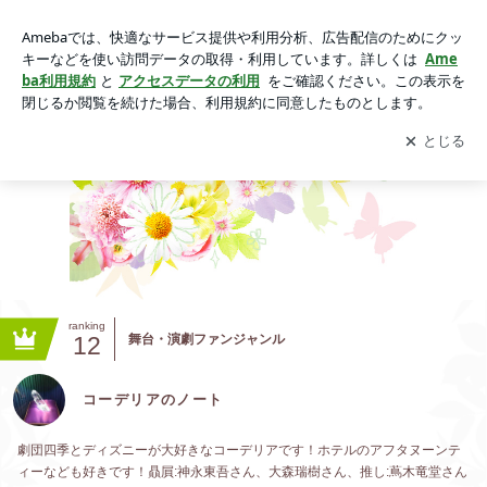
コーデリアのノート
アプリをダウンロードして
ブログの更新通知
を受け取りまし
開く
ょう。
ranking
12
舞台・演劇ファンジャンル
コーデリアのノート
劇団四季とディズニーが大好きなコーデリアです！ホテルのアフタヌーンテ
ィーなども好きです！贔屓:神永東吾さん、大森瑞樹さん、推し:蔦木竜堂さん