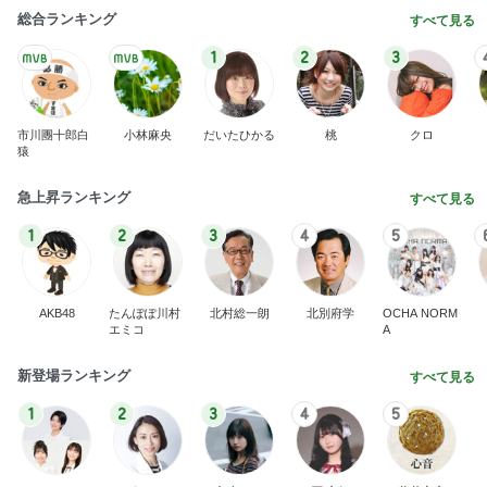
市川團十郎白
小林麻央
だいたひかる
桃
クロ
猿
急上昇ランキング
すべて見る
1
2
3
4
5
AKB48
たんぽぽ川村
北村総一朗
北別府学
OCHA NORM
エミコ
A
新登場ランキング
すべて見る
1
2
3
4
5
BEYOOOOO
ゆうこりん
島倉りか
石 安伊
蒼井心音
NDS
桃 大好きな姉との別れで大泣き