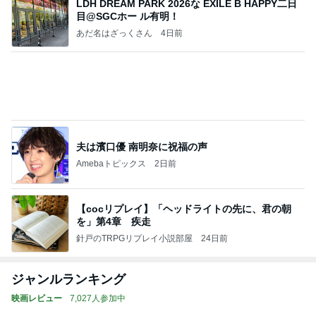
LDH DREAM PARK 2026な EXILE B HAPPY二日
目@SGCホー ル有明！
あだ名はざっくさん
4日前
夫は濱口優 南明奈に祝福の声
Amebaトピックス
2日前
【cocリプレイ】「ヘッドライトの先に、君の朝
を」第4章 疾走
針戸のTRPGリプレイ小説部屋
24日前
ジャンルランキング
映画レビュー
7,027人参加中
1
連ドラについてじっくり語るブログ
ドラマミタロー
2