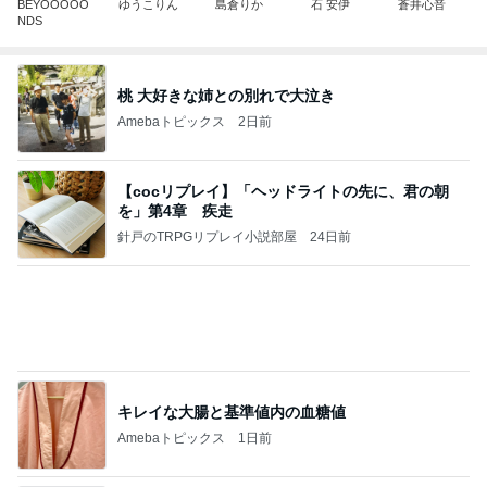
Amebaトピックス
2日前
【cocリプレイ】「ヘッドライトの先に、君の朝
を」第4章 疾走
針戸のTRPGリプレイ小説部屋
24日前
キレイな大腸と基準値内の血糖値
Amebaトピックス
1日前
LDH DREAM PARK 2026な EXILE B HAPPY二日
目@SGCホー ル有明！
あだ名はざっくさん
4日前
美味しいラーメンがもたらす幸せ
Amebaトピックス
1日前