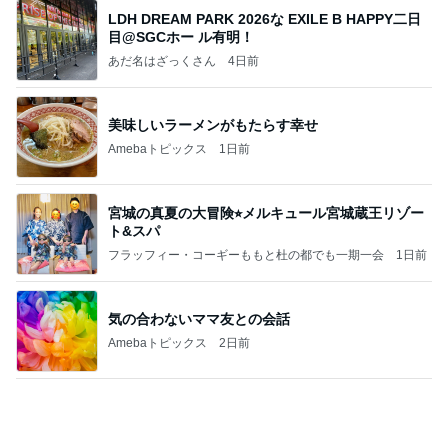
宮城の真夏の大冒険⭐︎メルキュール宮城蔵王リゾー
ト&スパ
フラッフィー・コーギーももと杜の都でも一期一会
1日前
気の合わないママ友との会話
Amebaトピックス
2日前
本日午後は、全国高校野球選手権広島大会・準決勝
のテレビ観戦でありました(^.-)☆
GONsanの“気まぐれ独り言”(Ⅱ)
11日前