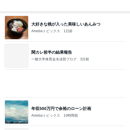
奥さんに教わり即ポチった洗濯物干し
Amebaトピックス
2日前
LDH DREAM PARK 2026なEXILE B HAPPY初日@
SGCホール有明！
あだ名はざっくさん
4日前