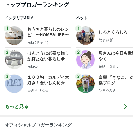
おうちと暮らしのレシ
しろとくろしろ
ピ 〜HOME&LIFE〜
たまねぎ
yuki (ドキ子）
2
2
ほんとうに必要な物し
母さんは今日も世
か持たない暮らし◆Ke
やく
ep Life Simple◆〜イ
yukiko
藤緒 ミルカ
ンテリアのきろく〜
3
3
１００均・カルディ大
白柴 『きなこ』 
好き！食いしん坊☆き
楽ブログ
らりん☆のブログ
☆きらりん☆
ひろ☆みき
もっと見る
オフィシャルブロガーランキング
総合ランキング
すべて見る
1
2
3