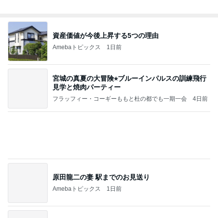
母が忘れ悔しい440万の保険料
Amebaトピックス
14時間前
7/30(木)第99回関東学生選手権水泳競技大会1日目
@ちえん
東京大学運動会水泳部 2526season
7日前