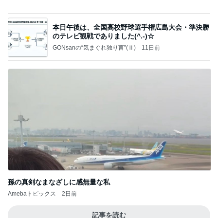
孫の真剣なまなざしに感無量な私
Amebaトピックス
2日前
記事を読む
大好きな桃が入った美味しいあんみつ
Amebaトピックス
1日前
関カレ前半の結果報告
一橋大学体育会水泳部ブログ
3日前