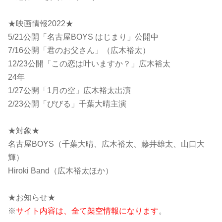
★映画情報2022★
5/21公開「名古屋BOYS はじまり」公開中
7/16公開「君のお父さん」（広木裕太）
12/23公開「この恋は叶いますか？」広木裕太
24年
1/27公開「1月の空」広木裕太出演
2/23公開「びびる」千葉大晴主演
★対象★
名古屋BOYS（千葉大晴、広木裕太、藤井雄太、山口大
輝）
Hiroki Band（広木裕太ほか）
★お知らせ★
※
サイト内容は、全て架空情報になります
。