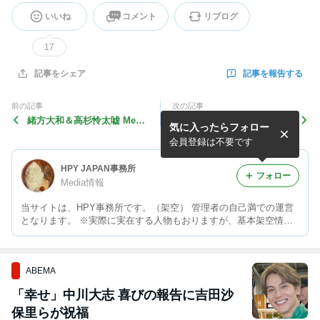
いいね
コメント
リブログ
17
記事を報告する
記事をシェア
前の記事
次の記事
緒方大和＆高杉怜太嘘 Medi
静岡BOYS嘘Media情報
気に入ったらフォロー
a情報
会員登録は不要です
HPY JAPAN事務所
フォロー
Media情報
当サイトは、HPY事務所です。（架空） 管理者の自己満での運営
となります。 ※実際に実在する人物もおりますが、基本架空情報
になります。よろしくお願いします。
ABEMA
「幸せ」中川大志 喜びの報告に吉田沙
保里らが祝福