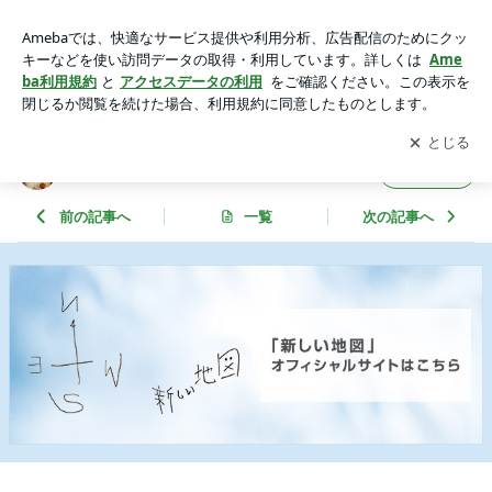
名古屋BOYS嘘Media情報 | HPY JAPAN事務所
アプリをダウンロードして
ブログの更新通知
を受け取りまし
開く
ょう。
HPY JAPAN事務所
フォロー
前の記事へ
一覧
次の記事へ