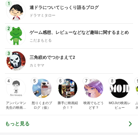
ゲーム感想、レビューなどなど趣味に関するまとめ
こだまもとる
3
三角絞めでつかまえて2
カミヤマ
4
5
6
7
8
アンパンマン
怒りくまのブ
勝手に映画紹
映画でもどう
MOJIの映画レ
先生の映画講
ログ（仮）
介！？
どす？
ビュー
座
もっと見る
トップブロガーランキング
インテリア&DIY
ペット
1
1