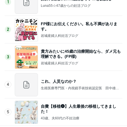
1
Luna55☆47歳からの妊活ブログ
FP様にお伝えください。私も不満がありま
す。
2
岩城産婦人科妊活ブログ
貴方みたいに45歳の治療開始なら、ダメ元も
理解できる。(FP様)
3
岩城産婦人科妊活ブログ
これ、人災なのか？
4
生殖医療専門医・内視鏡手術技術認定医 田中雄大
のブログ
自費【移植❹】人生最後の移植してきまし
た！
5
43歳、夫60代の不妊治療