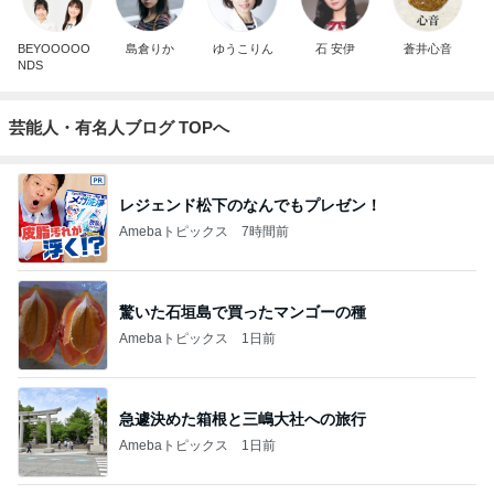
BEYOOOOO
島倉りか
ゆうこりん
石 安伊
蒼井心音
NDS
芸能人・有名人ブログ TOPへ
レジェンド松下のなんでもプレゼン！
Amebaトピックス
7時間前
驚いた石垣島で買ったマンゴーの種
Amebaトピックス
1日前
急遽決めた箱根と三嶋大社への旅行
Amebaトピックス
1日前