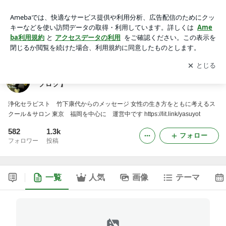
ココロ・カラダ・経済の健康をお伝え竹下康代【公式ブログ】
アプリをダウンロードして
ブログの更新通知
を受け取りまし
開く
ょう。
ココロ・カラダ・経済の健康をお伝え竹下康代【公式
ブログ】
浄化セラピスト 竹下康代からのメッセージ 女性の生き方をともに考えるス
クール＆サロン 東京 福岡を中心に 運営中です https://lit.link/yasuyot
582
1.3k
フォロー
フォロワー
投稿
一覧
人気
画像
テーマ