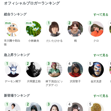
オフィシャルブロガーランキング
総合ランキング
すべて見る
1
2
3
市川團十郎白
小林麻央
だいたひかる
桃
クロ
猿
急上昇ランキング
すべて見る
1
2
3
4
5
デーモン閣下
片岡愛之助
林下清志(ビッ
沢田聖子
金沢克彦
グダディ)
新登場ランキング
すべて見る
1
2
3
4
5