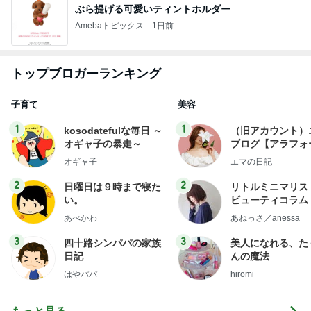
ぶら提げる可愛いティントホルダー
Amebaトピックス
1日前
トップブロガーランキング
子育て
美容
1
1
kosodatefulな毎日 ～
（旧アカウント）
オギャ子の暴走～
ブログ【アラフォ
社売却セカンドラ
オギャ子
エマの日記
フ】
2
2
日曜日は９時まで寝た
リトルミニマリス
い。
ビューティコラム 
little minimalist'
あべかわ
あねっさ／anessa
uty colum
3
3
四十路シンパパの家族
美人になれる、た
日記
んの魔法
はやパパ
hiromi