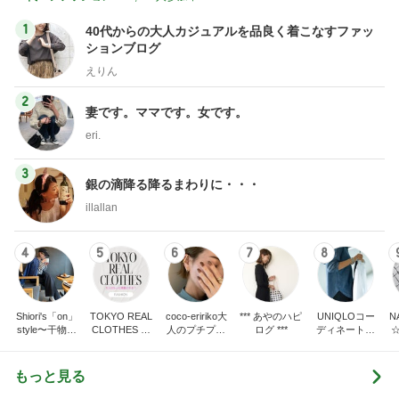
1
40代からの大人カジュアルを品良く着こなすファッ
ションブログ
えりん
2
妻です。ママです。女です。
eri.
3
銀の滴降る降るまわりに・・・
illallan
4
5
6
7
8
Shiori's「on」
TOKYO REAL
coco-eririko大
*** あやのハピ
UNIQLOコー
N
style〜干物女
CLOTHES 大
人のプチプラ
ログ ***
ディネート日
の成長記〜
人世代のリア
mixコーデ
記
ルクローズ
もっと見る