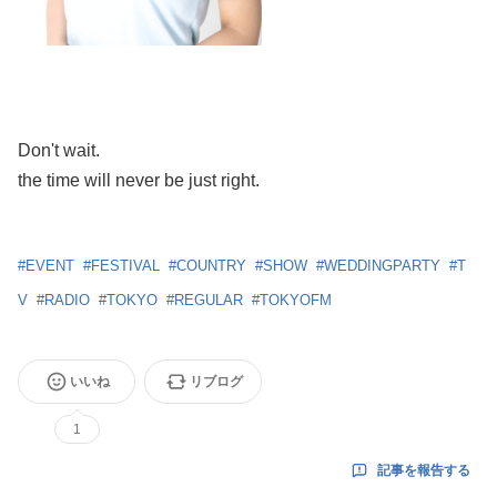
Don't wait.
the time will never be just right.
#
EVENT
#
FESTIVAL
#
COUNTRY
#
SHOW
#
WEDDINGPARTY
#
T
V
#
RADIO
#
TOKYO
#
REGULAR
#
TOKYOFM
いいね
リブログ
1
記事を報告する