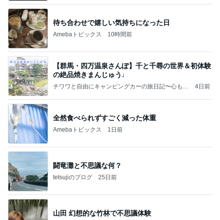
待ち合わせで嬉しい気持ちになった日
Amebaトピックス
10時間前
【群馬・四万温泉さんぽ】千と千尋の世界＆初体験
の絶品焼きまんじゅう♩
チワワと自由にキャンピングカーの旅日記〜心もカ
4日前
ラダも自由に「イマココ」を楽しく夢中に生きる〜
全然食べられずすごく減った体重
Amebaトピックス
1日前
闘竜灘と不思議な何？
tetsujiのブログ
25日前
山田 幻想的な竹林で不思議体験