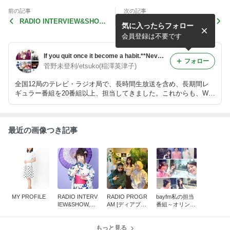
前の記事
次の記事
RADIO INTERVIEW&SHO
RADIO PROGRAM [ディア
気に入ったらフォロー
W,with,,,,,
ブロRadio]
会員登録は不要です
If you quit once it become a habit.**Never quit!!
フォロー
菅野未登利/etsuko(稲澤英津子)
全国12局のテレビ・ラジオ局で、長時間生放送を含め、長期間レ
ギュラー番組を20番組以上、担当してきました。これからも、Wor
ldwideな活動を継続します。
最近の画像つき記事
MY PROFILE
RADIO INTERV
RADIO PROGR
bayfm私の担当
IEW&SHOW,wit
AM [ディアブロ
番組～オリンピ
h,,,,,
Radio]
ックに出場。ロ
ードレーサー鈴
もっと見る
木真理さん<201