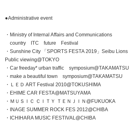
●Administrative event
・Ministry of Internal Affairs and Communications
country ITC future Festival
・Sunshine City 「SPORTS FESTA 2019」Seibu Lions
Public viewing@TOKYO
・Car freeday* urban traffic symposium@TAKAMATSU
・make a beautiful town symposium@TAKAMATSU
・ＬＥＤ ART Festival 2010@TOKUSHIMA
・EHIME CAR FESTA@MATSUYAMA
・ＭＵＳＩＣ ＣＩＴＹ ＴＥＮＪＩＮ@FUKUOKA
・INAGE SUMMER ROCK FES 2012@CHIBA
・ICHIHARA MUSIC FESTIVAL@CHIBA