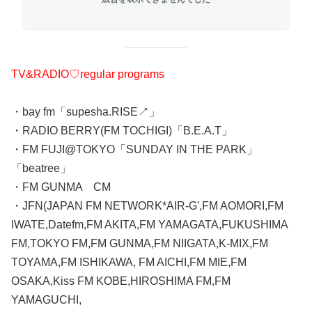
TV&RADIO♡regular programs
・bay fm「supesha.RISE↗️」
・RADIO BERRY(FM TOCHIGI)「B.E.A.T」
・FM FUJI@TOKYO「SUNDAY IN THE PARK」
「beatree」
・FM GUNMA CM
・JFN(JAPAN FM NETWORK*AIR-G',FM AOMORI,FM
IWATE,Datefm,FM AKITA,FM YAMAGATA,FUKUSHIMA
FM,TOKYO FM,FM GUNMA,FM NIIGATA,K-MIX,FM
TOYAMA,FM ISHIKAWA, FM AICHI,FM MIE,FM
OSAKA,Kiss FM KOBE,HIROSHIMA FM,FM
YAMAGUCHI,