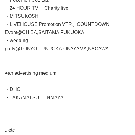
・24 HOUR TV Charity live
・MITSUKOSHI
・LIVEHOUSE Promotion VTR、COUNTDOWN
Event@CHIBA,SAITAMA,FUKUOKA
・wedding
party@TOKYO,FUKUOKA,OKAYAMA,KAGAWA
●an advertising medium
・DHC
・TAKAMATSU TENMAYA
...etc