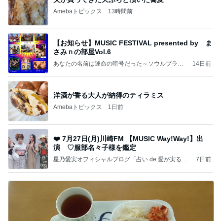
Amebaトピックス
13時間前
【お知らせ】MUSIC FESTIVAL presented by ま
さみｎの部屋Vol.6
あなたの名前は運命の暗号だった～ソウルプランs
14日前
hanbara～
洋酒が香る大人が納得のティラミス
Amebaトピックス
1日前
❤️ 7月27日(月)川崎FM 【MUSIC Way!Way!】出
演 ♡服部名々子様を鑑定
星乃愛実オフィシャルブログ「占い de 愛が実る」
7日前
Powered by Ameba