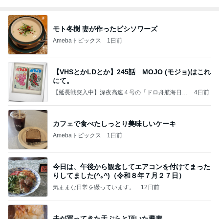
モト冬樹 妻が作ったビシソワーズ
Amebaトピックス
1日前
【VHSとかLDとか】245話 MOJO (モジョ)はこれ
にて。
【延長戦突入中】深夜高速４号の「ドロ舟航海日
4日前
記」
カフェで食べたしっとり美味しいケーキ
Amebaトピックス
1日前
今日は、午後から観念してエアコンを付けてまった
りしてました(^｡^)（令和８年７月２７日）
気ままな日常を綴っています。
12日前
夫が買ってきた天ぷらと頂いた蕎麦