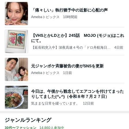
「痛々しい」執行猶予中の近影に心配の声
Amebaトピックス
10時間前
【VHSとかLDとか】245話 MOJO (モジョ)はこれ
にて。
【延長戦突入中】深夜高速４号の「ドロ舟航海日
4日前
記」
元ジャンポケ斉藤被告の妻がSNSを更新
Amebaトピックス
1日前
今日は、午後から観念してエアコンを付けてまった
りしてました(^｡^)（令和８年７月２７日）
気ままな日常を綴っています。
12日前
ジャンルランキング
30代〜ファッション
14,860人参加中