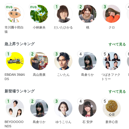
1
2
3
市川團十郎白
小林麻央
だいたひかる
桃
クロ
猿
急上昇ランキング
すべて見る
1
2
3
4
5
EBiDAN 39&Ki
高山善廣
こいたん
島倉りか
つばきファク
DS
トリー
新登場ランキング
すべて見る
1
2
3
4
5
BEYOOOOO
島倉りか
ゆうこりん
石 安伊
蒼井心音
NDS