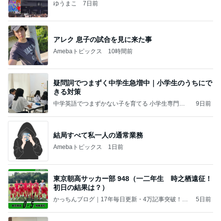
ゆうまこ
7日前
アレク 息子の試合を見に来た事
Amebaトピックス
10時間前
疑問詞でつまずく中学生急増中｜小学生のうちにで
きる対策
中学英語でつまずかない子を育てる 小学生専門・
9日前
英語リスニング教室kiko's english playroom
結局すべて私一人の通常業務
Amebaトピックス
1日前
東京朝高サッカー部 948（一二年生 時之栖遠征！
初日の結果は？）
かっちんブログ｜17年毎日更新・4万記事突破！朝
5日前
鮮学校・在日情報・スポーツ速報