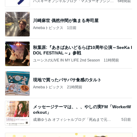
ハスキーオフシャルブログ「マスターオブシンセ
6時間前
サイズ」
川崎麻世 偶然仲間が集まる寿司屋
Amebaトピックス
1日前
秋葉原:『あきばあいどるらぼ10周年公演～SeeKa I
DOL FESTIVAL～』参戦
ユーシスのLIVE IN MY LIFE 2nd Season
11時間前
現地で買ったパサパサ食感のタルト
Amebaトピックス
21時間前
メッセージテーマは、、、やしの実FM「WorkerW
orkout」
成瀬ゆうみ オフィシャルブログ「死ぬまで元
5日前
気！」Powered by Ameba