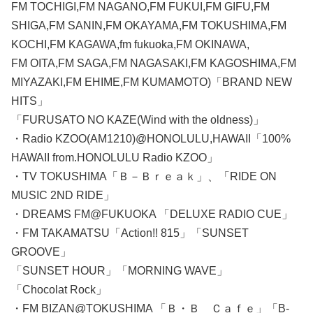
FM TOCHIGI,FM NAGANO,FM FUKUI,FM GIFU,FM
SHIGA,FM SANIN,FM OKAYAMA,FM TOKUSHIMA,FM
KOCHI,FM KAGAWA,fm fukuoka,FM OKINAWA,
FM OITA,FM SAGA,FM NAGASAKI,FM KAGOSHIMA,FM
MIYAZAKI,FM EHIME,FM KUMAMOTO)「BRAND NEW
HITS」
「FURUSATO NO KAZE(Wind with the oldness)」
・Radio KZOO(AM1210)@HONOLULU,HAWAII「100%
HAWAII from.HONOLULU Radio KZOO」
・TV TOKUSHIMA「Ｂ－Ｂｒｅａｋ」、「RIDE ON
MUSIC 2ND RIDE」
・DREAMS FM@FUKUOKA 「DELUXE RADIO CUE」
・FM TAKAMATSU「Action!! 815」「SUNSET
GROOVE」
「SUNSET HOUR」「MORNING WAVE」
「Chocolat Rock」
・FM BIZAN@TOKUSHIMA 「Ｂ・Ｂ Ｃａｆｅ」「B-