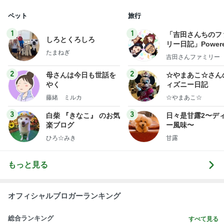
ペット
旅行
1
1
「吉田さんちのフ
しろとくろしろ
リー日記」Powere
たまねぎ
y Ameba 吉田さ
吉田さんファミリー
ミリーオフィシャ
ログ
2
2
母さんは今日も世話を
☆やまあこ☆さん
やく
ィズニー日記
藤緒 ミルカ
☆やまあこ☆
3
3
白柴 『きなこ』 のお気
日々是甘露2〜デ
楽ブログ
ー風味〜
ひろ☆みき
甘露
もっと見る
オフィシャルブロガーランキング
総合ランキング
すべて見る