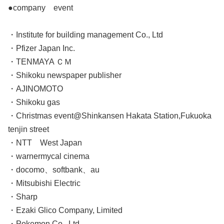
●company event
・Institute for building management Co., Ltd
・Pfizer Japan Inc.
・TENMAYA ＣＭ
・Shikoku newspaper publisher
・AJINOMOTO
・Shikoku gas
・Christmas event@Shinkansen Hakata Station,Fukuoka
tenjin street
・NTT West Japan
・warnermycal cinema
・docomo、softbank、au
・Mitsubishi Electric
・Sharp
・Ezaki Glico Company, Limited
・Pokemon Co., Ltd.