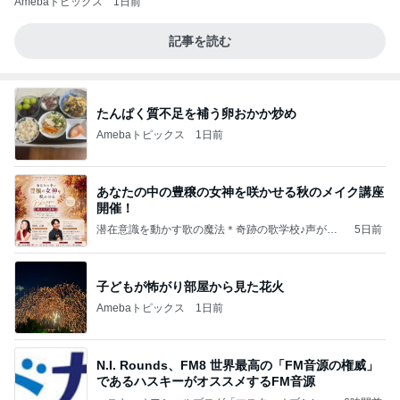
Amebaトピックス
1日前
記事を読む
たんぱく質不足を補う卵おかか炒め
Amebaトピックス
1日前
あなたの中の豊穣の女神を咲かせる秋のメイク講座
開催！
潜在意識を動かす歌の魔法＊奇跡の歌学校♪声が伝
5日前
える自分を知る！
子どもが怖がり部屋から見た花火
Amebaトピックス
1日前
N.I. Rounds、FM8 世界最高の「FM音源の権威」
であるハスキーがオススメするFM音源