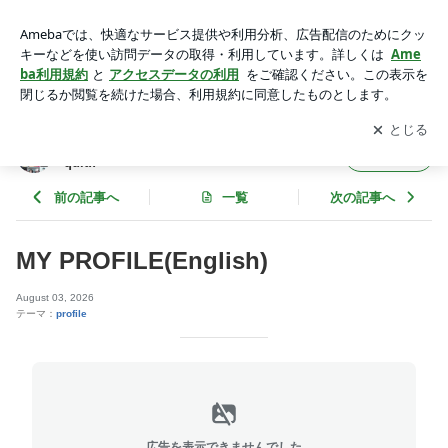
MY PROFILE(English) | If you quit once it become a habit.**Ne
ver quit!!
アプリをダウンロードして
ブログの更新通知
を受け取りまし
開く
ょう。
If you quit once it become a habit.**Never
フォロー
quit!!
前の記事へ
一覧
次の記事へ
MY PROFILE(English)
August 03, 2026
テーマ：
profile
広告を表示できませんでした