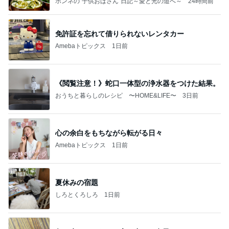
ホンネの“子供おばさん”日記～愛と光の道へ～
24時間前
免許証を忘れて借りられないレンタカー
Amebaトピックス
1日前
《閲覧注意！》蛇口一体型の浄水器をつけた結果。
おうちと暮らしのレシピ 〜HOME&LIFE〜
3日前
心の余白をもちながら転がる日々
Amebaトピックス
1日前
夏休みの宿題
しろとくろしろ
1日前