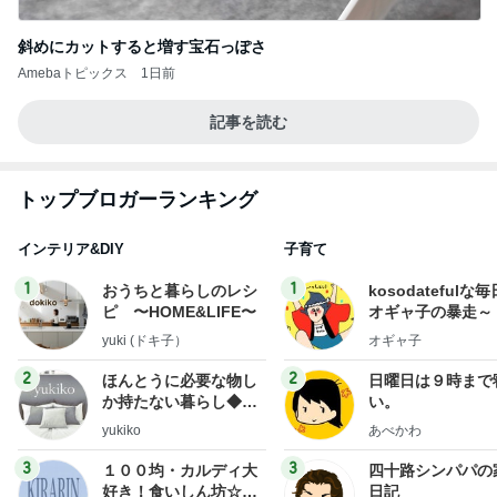
斜めにカットすると増す宝石っぽさ
Amebaトピックス
1日前
記事を読む
トップブロガーランキング
インテリア&DIY
子育て
1
1
おうちと暮らしのレシ
kosodatefulな毎
ピ 〜HOME&LIFE〜
オギャ子の暴走～
yuki (ドキ子）
オギャ子
2
2
ほんとうに必要な物し
日曜日は９時まで
か持たない暮らし◆Ke
い。
ep Life Simple◆〜イ
yukiko
あべかわ
ンテリアのきろく〜
3
3
１００均・カルディ大
四十路シンパパの
好き！食いしん坊☆き
日記