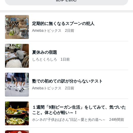
定期的に無くなるスプーンの犯人
Amebaトピックス
2日前
夏休みの宿題
しろとくろしろ
1日前
塾での初めての訳が分からないテスト
Amebaトピックス
2日前
１週間「9割ビーガン生活」をしてみて、気づいた
こと。体と心が軽い～！
ホンネの“子供おばさん”日記～愛と光の道へ～
24時間前