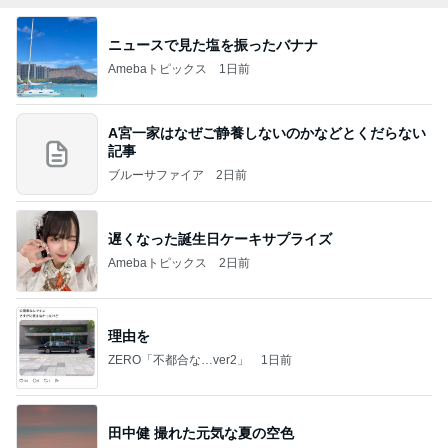
ニュースで見た塩を振ったバナナ
Amebaトピックス
1日前
A宮一家はなぜご静養しないのかなどとくだらない
記事
ブルーサファイア
2日前
遅くなった誕生日ケーキサプライズ
Amebaトピックス
2日前
理由を
ZERO「不都合な…ver2」
1日前
田中健 撮れた元気な夏の空色