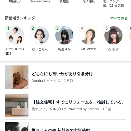
加藤紀子
Sakurashimeji
真飛聖
尼子勝紀
モーニング
娘。'26 天気組
新登場ランキング
すべて見る
1
2
3
4
5
BEYOOOOO
ゆうこりん
島倉りか
MOMIママ
石 安伊
NDS
どちらにも言い分があり引き分け
Amebaトピックス
1日前
【注文住宅】すでにリフォームを、検討している。
桃オフィシャルブログ Powered by Ameba
1日前
堀ちえみの夫 新幹線で大阪移動