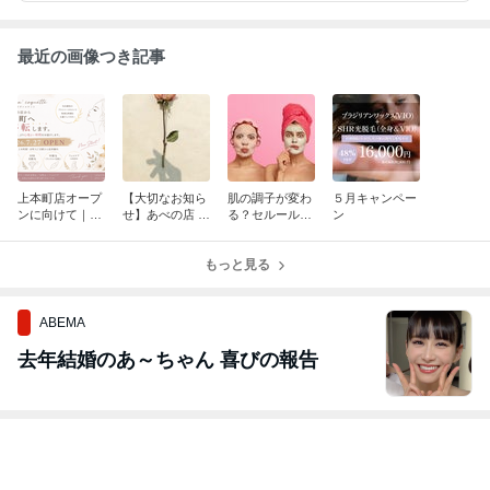
最近の画像つき記事
上本町店オープ
【大切なお知ら
肌の調子が変わ
５月キャンペー
ンに向けて｜新
せ】あべの店 移
る？セルールボ
ン
しい場所でお迎
転のご報告と感
ーテで潤いケア
えする準備を進
謝のご挨拶
めています。
もっと見る
ABEMA
去年結婚のあ～ちゃん 喜びの報告