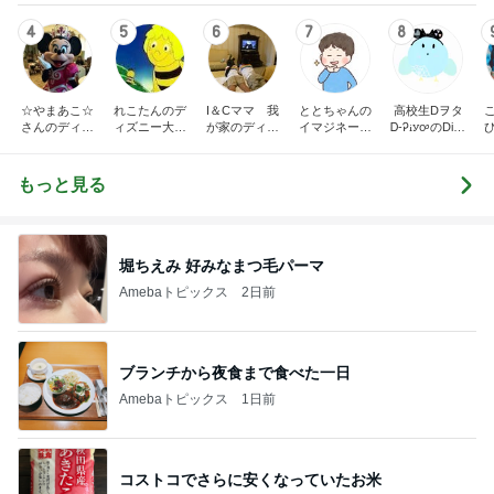
4
5
6
7
8
☆やまあこ☆
れこたんのデ
I＆Cママ 我
ととちゃんの
高校生Dヲタ
さんのディズ
ィズニー大好
が家のディズ
イマジネーシ
Ꭰ-ᎮꭵꭹꭴのDisn
ニー日記
き♡孫4人
ニー♡ブログ
ョンタイム
eyにっき！！
✎ܚ
もっと見る
堀ちえみ 好みなまつ毛パーマ
Amebaトピックス
2日前
ブランチから夜食まで食べた一日
Amebaトピックス
1日前
コストコでさらに安くなっていたお米