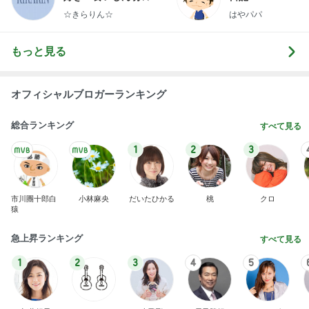
らりん☆のブログ
☆きらりん☆
はやパパ
もっと見る
オフィシャルブロガーランキング
総合ランキング
すべて見る
1
2
3
市川團十郎白
小林麻央
だいたひかる
桃
クロ
猿
急上昇ランキング
すべて見る
1
2
3
4
5