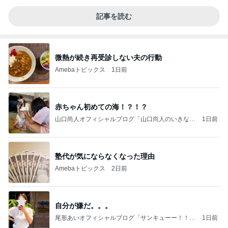
記事を読む
微熱が続き再受診しない夫の行動
Amebaトピックス
1日前
赤ちゃん初めての海！？！？
山口尚人オフィシャルブログ「山口尚人のいきなり
1日前
パパになったけど美容師も続けてます。」Powered
by Ameba
塾代が気にならなくなった理由
Amebaトピックス
2日前
自分が嫌だ。。。
尾形あいオフィシャルブログ「サンキューー！！尾
1日前
形家です！by嫁」Powered by Ameba