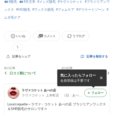
#
脱毛
#
天王寺
#
メンズ脱毛
#
ラヴァコケット
#
ブラジリアンワ
ックス
#
VIO脱毛
#
ワックス脱毛
#
フェムケア
#
デリケートゾーン
#
ムダ毛ケア
いいね
コメント
リブログ
5
記事を報告する
記事をシェア
前の記事
次の記事
口コミ割について
8月キャンペーン♪
気に入ったらフォロー
会員登録は不要です
ラヴァコケット あべの店
フォロー
ラヴァコケット 上本町店 （旧：あべの店）
Lova'coquette～ラヴァ・コケット あべの店 ブラジリアンワックス
＆SHR脱毛のサロンです☆