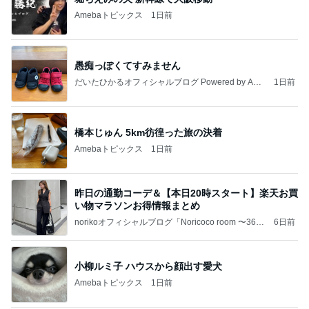
Amebaトピックス
1日前
愚痴っぽくてすみません
だいたひかるオフィシャルブログ Powered by Ame
1日前
ba
橋本じゅん 5km彷徨った旅の決着
Amebaトピックス
1日前
昨日の通勤コーデ＆【本日20時スタート】楽天お買
い物マラソンお得情報まとめ
norikoオフィシャルブログ「Noricoco room 〜365
6日前
日コーディネート日記〜」Powered by Ameba
小柳ルミ子 ハウスから顔出す愛犬
Amebaトピックス
1日前