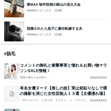
東MAX 毎年恒例の館山の花火大会
Amebaトピックス
2日前
指摘されたら息子に責任転嫁する夫
Amebaトピックス
1日前
#
脱毛
コメントの御礼と衝撃事実と憧れ＆お買い物マラ
ソンSALE情報！
空回り母ちゃんの日々
2026年8月9日
有名女優ヌード【推しの故】実は前貼りなしで裸
の撮影を演じた女性芸能人１３選【女優濡れ場】
「ポートレート スタジオ ファイン」 ＝「ファイン
2026年8月9日
メディア コンテンツ ジャパン」