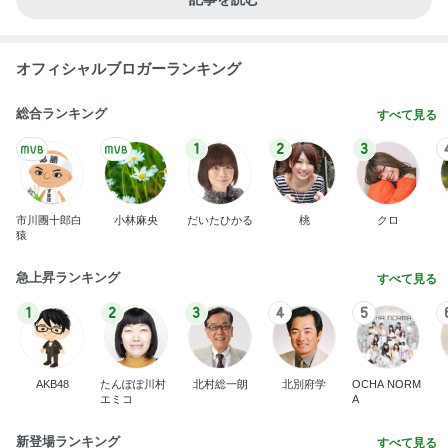
オフィシャルブロガーランキング
総合ランキング
すべて見る
1
2
3
市川團十郎白
小林麻央
だいたひかる
桃
クロ
猿
急上昇ランキング
すべて見る
1
2
3
4
5
AKB48
たんぽぽ川村
北村総一朗
北別府学
OCHA NORM
エミコ
A
新登場ランキング
すべて見る