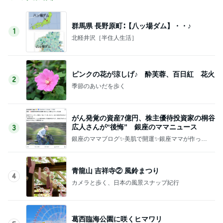
群馬県 長野原町∶【八ッ場ダム】・・♪
1
北軽井沢［半住人生活］
ピンクの花が涼しげ♪ 酔芙蓉、百日紅 花火
2
季節のあいだを歩く
がん発覚の資産7億円、株主優待投資家の桐谷
広人さんが“後悔” 銀座のママニュース
3
銀座のママブログ✨美肌で開運✨銀座ママが作った
化粧品✨銀座クラブ高嶋25歳で開店✨高嶋りえ子
お着物でエルメス バーキン コーデ
青龍山 吉祥寺② 風鈴まつり
4
カメラと歩く、日本の風景スナップ紀行
葛西臨海公園に咲くヒマワリ