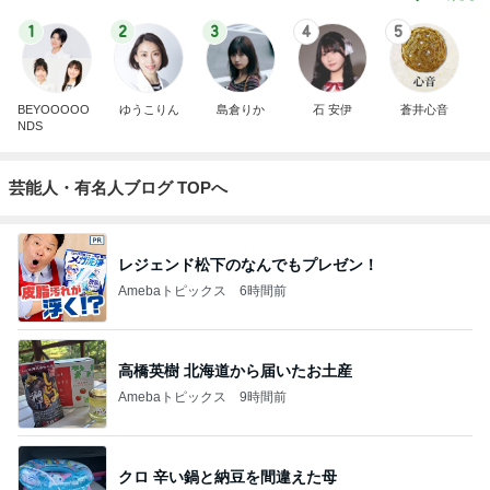
1
2
3
4
5
BEYOOOOO
ゆうこりん
島倉りか
石 安伊
蒼井心音
NDS
芸能人・有名人ブログ TOPへ
レジェンド松下のなんでもプレゼン！
Amebaトピックス
6時間前
高橋英樹 北海道から届いたお土産
Amebaトピックス
9時間前
クロ 辛い鍋と納豆を間違えた母