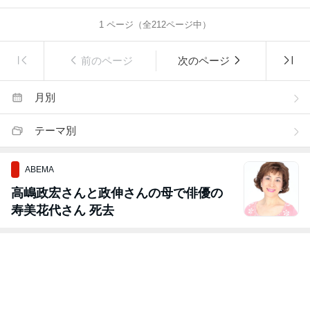
1
ページ（全
212
ページ中）
前のページ
次のページ
月別
テーマ別
ABEMA
高嶋政宏さんと政伸さんの母で俳優の
寿美花代さん 死去