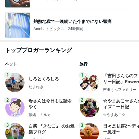
灼熱地獄で一晩続いた今までにない頭痛
Amebaトピックス
24時間前
トップブロガーランキング
ペット
旅行
1
1
「吉田さんちのフ
しろとくろしろ
リー日記」Powere
たまねぎ
y Ameba 吉田さ
吉田さんファミリー
ミリーオフィシャ
ログ
2
2
母さんは今日も世話を
☆やまあこ☆さん
やく
ィズニー日記
藤緒 ミルカ
☆やまあこ☆
3
3
白柴 『きなこ』 のお気
日々是甘露2〜デ
楽ブログ
ー風味〜