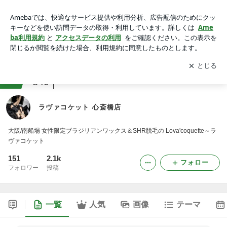
ラヴァコケット 心斎橋店
アプリをダウンロードして
ブログの更新通知
を受け取りまし
開く
ょう。
ranking
美容・エステサロンジャンル
849
ラヴァコケット 心斎橋店
大阪/南船場 女性限定ブラジリアンワックス＆SHR脱毛の Lova'coquette～ラ
ヴァコケット
151
2.1k
フォロー
フォロワー
投稿
一覧
人気
画像
テーマ