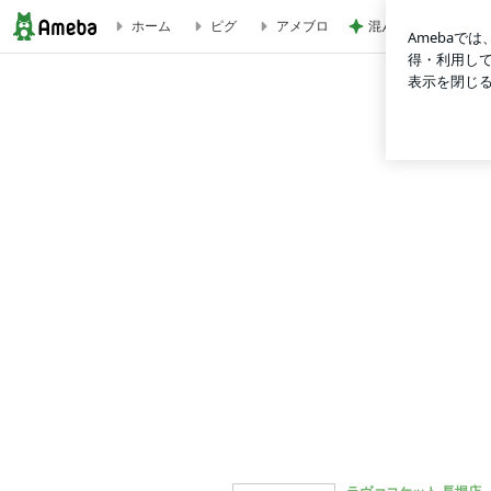
ホーム
ピグ
アメブロ
混んでいる病院でま
5月キャンペーン★ | ラヴァコケット 長堀店
プロフィール