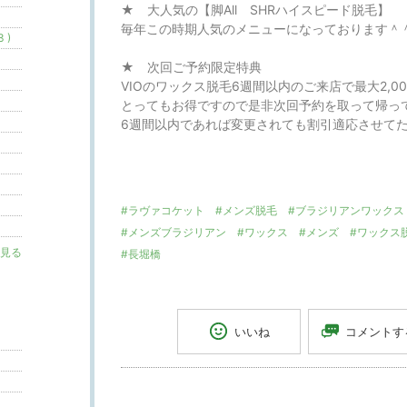
★ 大人気の【脚All SHRハイスピード脱毛】
毎年この時期人気のメニューになっております＾
 )
★ 次回ご予約限定特典
VIOのワックス脱毛6週間以内のご来店で最大2,0
とってもお得ですので是非次回予約を取って帰っ
6週間以内であれば変更されても割引適応させて
#ラヴァコケット
#メンズ脱毛
#ブラジリアンワックス
#メンズブラジリアン
#ワックス
#メンズ
#ワックス
見る
#長堀橋
コメントす
いいね