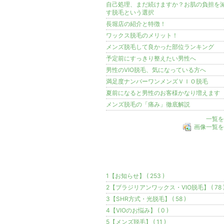
自己処理、まだ続けますか？お肌の負担を
す脱毛という選択
長堀店の紹介と特徴！
ワックス脱毛のメリット！
メンズ脱毛して良かった部位ランキング
予定前にすっきり整えたい男性へ
男性のVIO脱毛、気になっている方へ
満足度ナンバーワンメンズＶＩＯ脱毛
夏前になると男性のお客様かなり増えます
メンズ脱毛の「痛み」徹底解説
一覧を
画像一覧を
テーマ
1【お知らせ】 ( 253 )
2【ブラジリアンワックス・VIO脱毛】 ( 78 
3【SHR方式・光脱毛】 ( 58 )
4【VIOのお悩み】 ( 0 )
5【メンズ脱毛】 ( 11 )