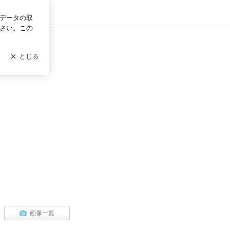
イン
ova'coquette～ラヴァ・コケット
ックス＆SHR脱毛のサロンです☆
画像一覧