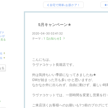
自宅で簡単♪お肌ケア！
★
5月キャンペーン★
ヴァ
2020-04-30 02:41:32
ンが
テーマ：
1【お知らせ】
を見る
位
↑
ラ
位
↑
こんにちは。
ン
ラ
キ
ン
ラヴァコケット長堀店です。
ン
キ
なる
グ
ン
上
グ
外は気持ちいい季節になってきましたね★
昇
上
GWが始まった方も多いかと思いますが、
昇
なかなか外に出られず、自由に動けず、厳しい時
ラヴァコケットでは、一部時間を変更し営業を行
る
ご来店頂くお客様へのお願いも1つ前のブログに