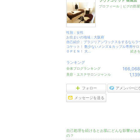
ラヴァコケット 長堀店
プロフィール
｜
ピグの部屋
性別：
女性
お住まいの地域：
大阪府
自己紹介：ブラジリアンワックスをするならラ
コケット！ 数少ないメンズ＆カップル専用サロ
ＯＰＥＮ！ 大...
続き
ランキング
166,068
全体ブログランキング
1,139
美容・エステサロンジャンル
フォロー
アメンバーに
メッセージを送る
最新の記事
自己処理を続けるとお肌にどんな影響があ
の？