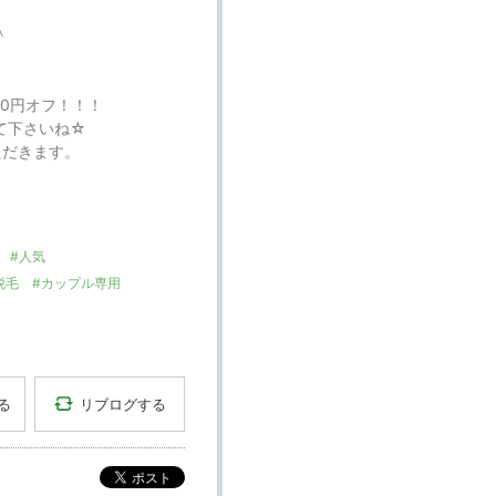
＾
00円オフ！！！
て下さいね☆
ただきます。
#人気
脱毛
#カップル専用
リブログする
る
ポスト