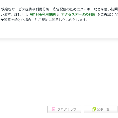
だ暫く待機
芸能人ブログ
人気ブログ
新規登録
ログ
大阪/長堀橋 L
ブラジリアンワ
ブログトップ
記事一覧